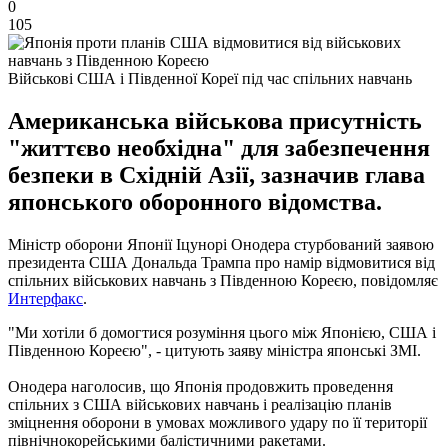
0
105
Військові США і Південної Кореї під час спільних навчань
Американська військова присутність
"життєво необхідна" для забезпечення
безпеки в Східній Азії, зазначив глава
японського оборонного відомства.
Міністр оборони Японії Іцунорі Онодера стурбований заявою
президента США Дональда Трампа про намір відмовитися від
спільних військових навчань з Південною Кореєю, повідомляє
Интерфакс
.
"Ми хотіли б домогтися розуміння цього між Японією, США і
Південною Кореєю", - цитують заяву міністра японські ЗМІ.
Онодера наголосив, що Японія продовжить проведення
спільних з США військових навчань і реалізацію планів
зміцнення оборони в умовах можливого удару по її території
північнокорейськими балістичними ракетами.