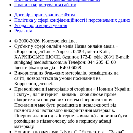
Правила користування сайтом
Договір користування сайтом
Політика у сфері конфіденційності і персональних даних
Угода щодо користування
Редакція
© 2000-2026, Korrespondent.net
Суб'єкт у сфері онлайн-медіа Назва онлайн-медіа –
«КореспонденТ.net» Адреса: 02091, місто Київ,
ХАРКІВСЬКЕ ШОСЕ, будинок 172-Б, офіс 208/1 E-mail:
sunlight@mediadim.com.ua
Телефон: 044-205-43-00
Ідентифікатор медіа – R40-06068
Використання будь-яких матеріалів, розміщених на
сайті, дозволяється за умови посилання на
Корреспондент.net.
При копіюванні матеріалів зі сторінки « Новини України
і світу» , для інтернет - видань - обов'язкове пряме
відкрите для пошукових систем гіперпосилання .
Посилання має бути розміщена в незалежності від
повного або часткового використання матеріалів.
Гіперпосилання ( для інтернет - видань) - повинна бути
розміщена в підзаголовку або в першому абзаці
матеріалу.
Новини з позначками "Думка", "Експертиза", "Заява",