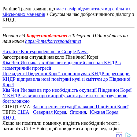
Раніше Трамп заявив, що
має намір відмовитися від спільних
військових маневрів
з Сеулом на час доброзичливого діалогу з
КНДР.
Новини від
Корреспондент.net
в Telegram. Підписуйтесь на
наш канал
https://t.me/korrespondentnet
Читайте Korrespondent.net в Google News
Загострення ситуації навколо Пiвнічної Кореї
Кім Чен Ин наказав збільшити ядерний арсенал КНДР в
геометричній прогресії
Президент Південної Кореї запропонував КНДР переговори
КНДР відправила нові повітряні кулі зі сміттям до Південної
Кореї
Кім Чен Ин заявив про необхідність окупації Південної Кореї
У КНДР заявили про випробування ракети з гіперзвуковою
боєголовкою
СПЕЦТЕМА:
Загострення ситуації навколо Пiвнічної Кореї
ТЕГИ:
США
,
Северная Корея
,
Япония
,
Южная Корея
,
КНДР
Якщо ви помітили помилку, виділіть необхідний текст і
натисніть Ctrl + Enter, щоб повідомити про це редакцію.