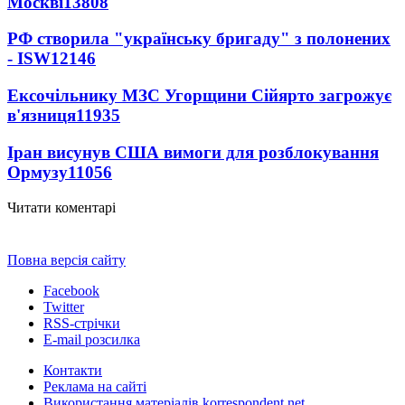
Москві
13808
РФ створила "українську бригаду" з полонених
- ISW
12146
Ексочільнику МЗС Угорщини Сійярто загрожує
в'язниця
11935
Іран висунув США вимоги для розблокування
Ормузу
11056
Читати коментарі
Повна версія сайту
Facebook
Twitter
RSS-стрічки
E-mail розсилка
Контакти
Реклама на сайті
Використання матеріалів korrespondent.net