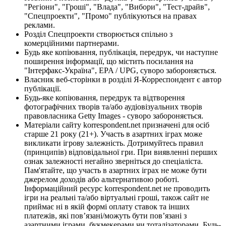
"Регіони", "Гроші", "Влада", "Вибори", "Тест-драйв",
"Спецпроекти", "Промо" публікуються на правах
реклами.
Розділ Спецпроекти створюється спільно з
комерційними партнерами.
Будь яке копіювання, публікація, передрук, чи наступне
поширення інформації, що містить посилання на
"Інтерфакс-Україна", EPA / UPG, суворо забороняється.
Власник веб-сторінки в розділі Я-Корреспондент є автор
публікації.
Будь-яке копіювання, передрук та відтворення
фотографічних творів та/або аудіовізуальних творів
правовласника Getty Images - суворо забороняється.
Матеріали сайту korrespondent.net призначені для осіб
старше 21 року (21+). Участь в азартних іграх може
викликати ігрову залежність. Дотримуйтесь правил
(принципів) відповідальної гри. При виявленні перших
ознак залежності негайно зверніться до спеціаліста.
Пам'ятайте, що участь в азартних іграх не може бути
джерелом доходів або альтернативою роботі.
Інформаційний ресурс korrespondent.net не проводить
ігри на реальні та/або віртуальні гроші, також сайт не
приймає ні в якій формі оплату ставок та інших
платежів, які пов’язані/можуть бути пов’язані з
азартними іграми, букмекерами чи тоталізаторами. Будь-