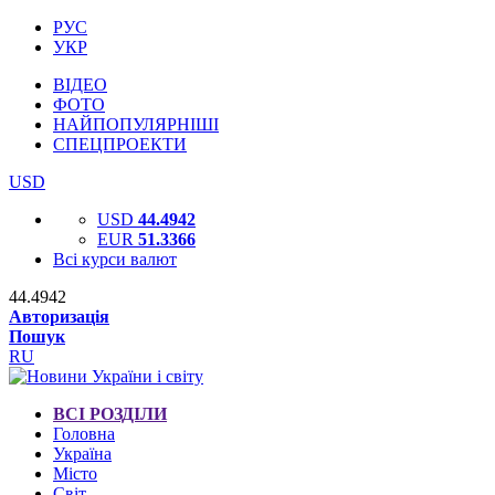
РУС
УКР
ВІДЕО
ФОТО
НАЙПОПУЛЯРНІШІ
СПЕЦПРОЕКТИ
USD
USD
44.4942
EUR
51.3366
Всі курси валют
44.4942
Авторизація
Пошук
RU
ВСІ РОЗДІЛИ
Головна
Україна
Місто
Світ