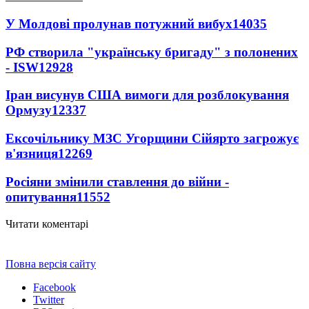
У Молдові пролунав потужний вибух
14035
РФ створила "українську бригаду" з полонених
- ISW
12928
Іран висунув США вимоги для розблокування
Ормузу
12337
Ексочільнику МЗС Угорщини Сійярто загрожує
в'язниця
12269
Росіяни змінили ставлення до війни -
опитування
11552
Читати коментарі
Повна версія сайту
Facebook
Twitter