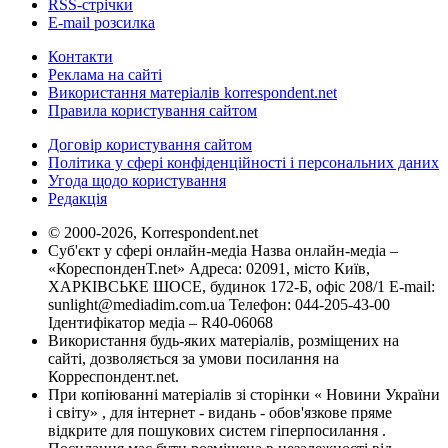
RSS-стрічки
E-mail розсилка
Контакти
Реклама на сайті
Використання матеріалів korrespondent.net
Правила користування сайтом
Договір користування сайтом
Політика у сфері конфіденційності і персональних даних
Угода щодо користування
Редакція
© 2000-2026, Korrespondent.net
Суб'єкт у сфері онлайн-медіа Назва онлайн-медіа –
«КореспонденТ.net» Адреса: 02091, місто Київ,
ХАРКІВСЬКЕ ШОСЕ, будинок 172-Б, офіс 208/1 E-mail:
sunlight@mediadim.com.ua
Телефон: 044-205-43-00
Ідентифікатор медіа – R40-06068
Використання будь-яких матеріалів, розміщених на
сайті, дозволяється за умови посилання на
Корреспондент.net.
При копіюванні матеріалів зі сторінки « Новини України
і світу» , для інтернет - видань - обов'язкове пряме
відкрите для пошукових систем гіперпосилання .