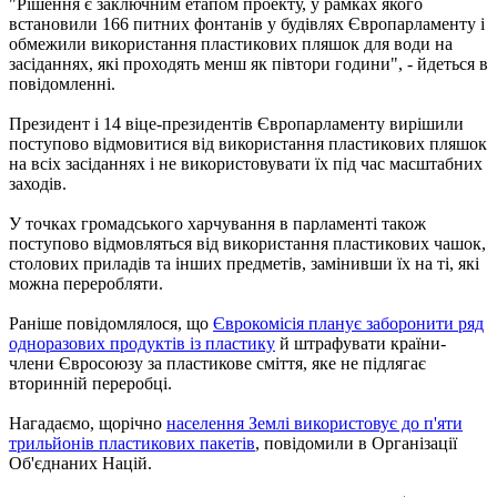
"Рішення є заключним етапом проекту, у рамках якого
встановили 166 питних фонтанів у будівлях Європарламенту і
обмежили використання пластикових пляшок для води на
засіданнях, які проходять менш як півтори години", - йдеться в
повідомленні.
Президент і 14 віце-президентів Європарламенту вирішили
поступово відмовитися від використання пластикових пляшок
на всіх засіданнях і не використовувати їх під час масштабних
заходів.
У точках громадського харчування в парламенті також
поступово відмовляться від використання пластикових чашок,
столових приладів та інших предметів, замінивши їх на ті, які
можна переробляти.
Раніше повідомлялося, що
Єврокомісія планує заборонити ряд
одноразових продуктів із пластику
й штрафувати країни-
члени Євросоюзу за пластикове сміття, яке не підлягає
вторинній переробці.
Нагадаємо, щорічно
населення Землі використовує до п'яти
трильйонів пластикових пакетів
, повідомили в Організації
Об'єднаних Націй.