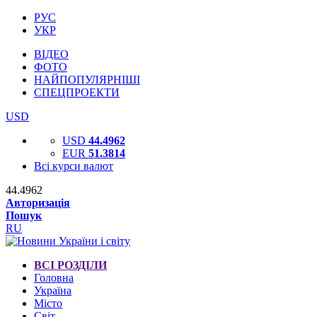
РУС
УКР
ВІДЕО
ФОТО
НАЙПОПУЛЯРНІШІ
СПЕЦПРОЕКТИ
USD
USD
44.4962
EUR
51.3814
Всі курси валют
44.4962
Авторизація
Пошук
RU
ВСІ РОЗДІЛИ
Головна
Україна
Місто
Світ