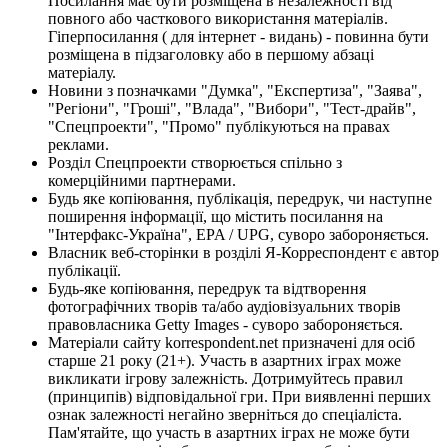
Посилання має бути розміщена в незалежності від
повного або часткового використання матеріалів.
Гіперпосилання ( для інтернет - видань) - повинна бути
розміщена в підзаголовку або в першому абзаці
матеріалу.
Новини з позначками "Думка", "Експертиза", "Заява",
"Регіони", "Гроші", "Влада", "Вибори", "Тест-драйв",
"Спецпроекти", "Промо" публікуються на правах
реклами.
Розділ Спецпроекти створюється спільно з
комерційними партнерами.
Будь яке копіювання, публікація, передрук, чи наступне
поширення інформації, що містить посилання на
"Інтерфакс-Україна", EPA / UPG, суворо забороняється.
Власник веб-сторінки в розділі Я-Корреспондент є автор
публікації.
Будь-яке копіювання, передрук та відтворення
фотографічних творів та/або аудіовізуальних творів
правовласника Getty Images - суворо забороняється.
Матеріали сайту korrespondent.net призначені для осіб
старше 21 року (21+). Участь в азартних іграх може
викликати ігрову залежність. Дотримуйтесь правил
(принципів) відповідальної гри. При виявленні перших
ознак залежності негайно зверніться до спеціаліста.
Пам'ятайте, що участь в азартних іграх не може бути