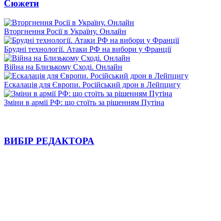
Сюжети
Вторгнення Росії в Україну. Онлайн
Брудні технології. Атаки РФ на вибори у Франції
Війна на Близькому Сході. Онлайн
Ескалація для Європи. Російський дрон в Лейпцигу
Зміни в армії РФ: що стоїть за рішенням Путіна
ВИБІР РЕДАКТОРА