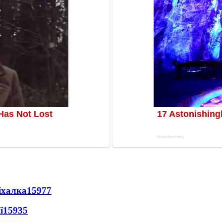
іхалка
15977
ї
15935