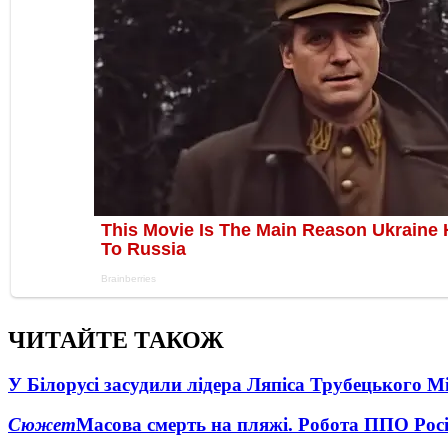
ЧИТАЙТЕ ТАКОЖ
У Білорусі засудили лідера Ляпіса Трубецького М
Сюжет
Масова смерть на пляжі. Робота ППО Росі