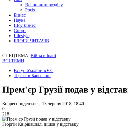
Всі новини розділу
Росія
Бізнес
Наука
Шоу-бізнес
Спорт
Lifestyle
БЛОГИ ЧИТАЧІВ
СПЕЦТЕМА:
Війна в Ірані
ВСІ ТЕМИ
Вступ України в ЄС
Теракт в Барселоні
Прем'єр Грузії подав у відста
Корреспондент.net, 13 червня 2018, 18:40
0
218
Георгій Квірікашвілі пішов у відставку