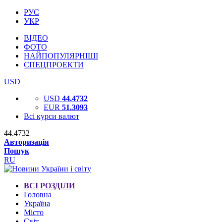
РУС
УКР
ВІДЕО
ФОТО
НАЙПОПУЛЯРНІШІ
СПЕЦПРОЕКТИ
USD
USD
44.4732
EUR
51.3093
Всі курси валют
44.4732
Авторизація
Пошук
RU
ВСІ РОЗДІЛИ
Головна
Україна
Місто
Світ