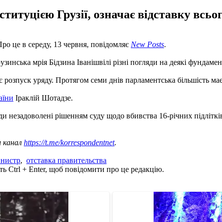
ституцією Грузії, означає відставку всьо
Про це в середу, 13 червня, повідомляє
New Posts
.
рузинська мрія Бідзина Іванішвілі різні погляди на деякі фундаме
чає розпуск уряду. Протягом семи днів парламентська більшість м
аїни
Іраклій Шотадзе.
ди незадоволені рішенням суду щодо вбивства 16-річних підлітків
ш канал
https://t.me/korrespondentnet
.
нистр
,
отставка правительства
ь Ctrl + Enter, щоб повідомити про це редакцію.