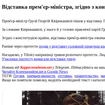
Відставка прем'єр-міністра, згідно з кон
Прем'єр-міністр Грузії Георгій Квірикашвілі пішов у відставку. 
За словами Квірикашвілі, у нього й у голови правлячої партії Г
Згідно з конституцією країни, відставка прем'єр-міністра озна
Раніше через протести
подав у відставку головний прокурор кр
Нагадаємо, у Тбілісі наприкінці травня розпочато протести. Лю
Учасники протесту вимагали відставки уряду
.
Новини від
Корреспондент.net
у Telegram. Підписуйтесь на на
Читайте Korrespondent.net в Google News
ТЕГИ:
Грузия
,
премьер-министр
,
отставка
,
правительство
,
ми
Якщо ви помітили помилку, виділіть необхідний текст і натисніт