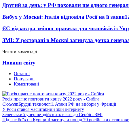
Другий за день: у РФ поховали ще одного генерал
Вибух у Москві: Італія відповіла Росії на її заяви
1
ЄС відзавтра змінює правила для чоловіків із Ук
ЗМІ: У ресторані в Москві загинула дочка генера
Читати коментарі
Новини світу
Останні
Популярні
Коментовані
Росія прагне повторити кризу 2022 року - Сибіга
Сюжет
Брудні технології. Атаки РФ на вибори у Франції
У Росії стався масштабний збій інтернету
Зеленський уперше здійснить візит до Сербії - ЗМІ
Під час боїв на Курщині загинули понад 70 російських строкови