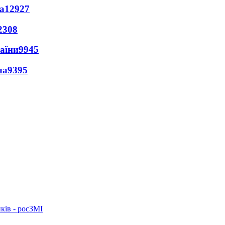
а
12927
2308
раїни
9945
ла
9395
ків - росЗМІ