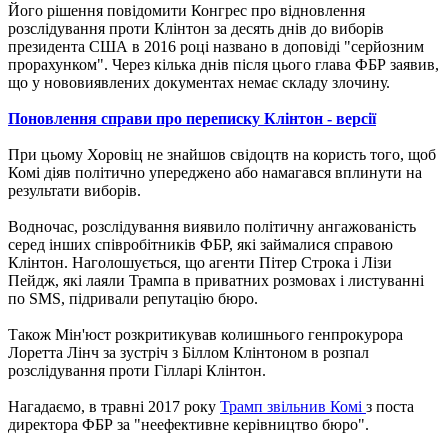
Його рішення повідомити Конгрес про відновлення
розслідування проти Клінтон за десять днів до виборів
президента США в 2016 році названо в доповіді "серйозним
прорахунком".
Через кілька днів після цього глава ФБР заявив,
що у нововиявлених документах немає складу злочину.
Поновлення справи про переписку Клінтон - версії
При цьому Хоровіц не знайшов свідоцтв на користь того, щоб
Комі діяв політично упереджено або намагався вплинути на
результати виборів.
Водночас, розслідування виявило політичну ангажованість
серед інших співробітників ФБР, які займалися справою
Клінтон.
Наголошується, що агенти Пітер Строка і Лізи
Пейдж, які лаяли Трампа в приватних розмовах і листуванні
по SMS, підривали репутацію бюро.
Також Мін'юст розкритикував колишнього генпрокурора
Лоретта Лінч за зустріч з Біллом Клінтоном в розпал
розслідування проти Гілларі Клінтон.
Нагадаємо, в травні 2017 року
Трамп звільнив Комі
з поста
директора ФБР за "неефективне керівництво бюро".