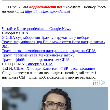
">
Новини від
Корреспондент.net
в Telegram. Підписуйтесь
на наш канал
https://t.me/korrespondentnet
Читайте Korrespondent.net в Google News
Вибори у США
У США суд заборонив Трампу втручатися у вибори
Трамп засумнівався, що Венс може стати його наступником -
ЗМІ
Трамп назвав ймовірного наступного президента США
Трамп перейменував Мексиканську затоку
Трамп офіційно став президентом США
СПЕЦТЕМА:
Вибори у США
ТЕГИ:
США
,
Хиллари Клинтон
,
ФБР
,
расследование
Якщо ви помітили помилку, виділіть необхідний текст і
натисніть Ctrl + Enter, щоб повідомити про це редакцію.