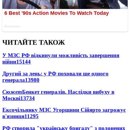
ЧИТАЙТЕ ТАКОЖ
У МЗС РФ відкинули можливість завершення
війни
15144
Другий за день: у РФ поховали ще одного
генерала
13980
Сюжет
Бенкет генералів. Наслідки вибуху в
Москві
13734
Ексочільнику МЗС Угорщини Сійярто загрожує
в'язниця
11295
РФ створила "українську бригаду" з полонених