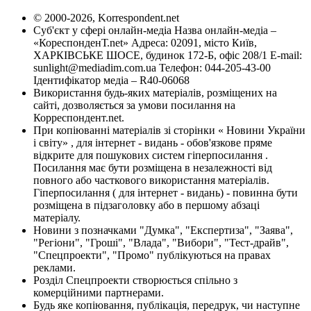
© 2000-2026, Korrespondent.net
Суб'єкт у сфері онлайн-медіа Назва онлайн-медіа –
«КореспонденТ.net» Адреса: 02091, місто Київ,
ХАРКІВСЬКЕ ШОСЕ, будинок 172-Б, офіс 208/1 E-mail:
sunlight@mediadim.com.ua
Телефон: 044-205-43-00
Ідентифікатор медіа – R40-06068
Використання будь-яких матеріалів, розміщених на
сайті, дозволяється за умови посилання на
Корреспондент.net.
При копіюванні матеріалів зі сторінки « Новини України
і світу» , для інтернет - видань - обов'язкове пряме
відкрите для пошукових систем гіперпосилання .
Посилання має бути розміщена в незалежності від
повного або часткового використання матеріалів.
Гіперпосилання ( для інтернет - видань) - повинна бути
розміщена в підзаголовку або в першому абзаці
матеріалу.
Новини з позначками "Думка", "Експертиза", "Заява",
"Регіони", "Гроші", "Влада", "Вибори", "Тест-драйв",
"Спецпроекти", "Промо" публікуються на правах
реклами.
Розділ Спецпроекти створюється спільно з
комерційними партнерами.
Будь яке копіювання, публікація, передрук, чи наступне