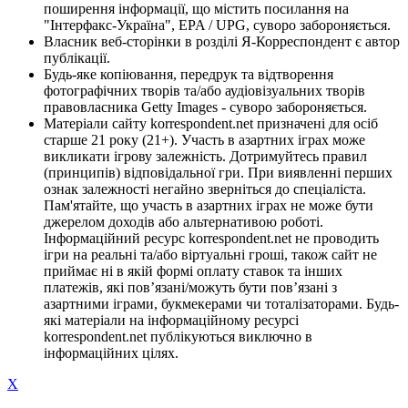
поширення інформації, що містить посилання на
"Інтерфакс-Україна", EPA / UPG, суворо забороняється.
Власник веб-сторінки в розділі Я-Корреспондент є автор
публікації.
Будь-яке копіювання, передрук та відтворення
фотографічних творів та/або аудіовізуальних творів
правовласника Getty Images - суворо забороняється.
Матеріали сайту korrespondent.net призначені для осіб
старше 21 року (21+). Участь в азартних іграх може
викликати ігрову залежність. Дотримуйтесь правил
(принципів) відповідальної гри. При виявленні перших
ознак залежності негайно зверніться до спеціаліста.
Пам'ятайте, що участь в азартних іграх не може бути
джерелом доходів або альтернативою роботі.
Інформаційний ресурс korrespondent.net не проводить
ігри на реальні та/або віртуальні гроші, також сайт не
приймає ні в якій формі оплату ставок та інших
платежів, які пов’язані/можуть бути пов’язані з
азартними іграми, букмекерами чи тоталізаторами. Будь-
які матеріали на інформаційному ресурсі
korrespondent.net публікуються виключно в
інформаційних цілях.
X