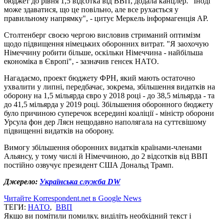
бюджет до рівня 1,5 відсотка від ВВП, додала канцлер. "Іноді
може здаватися, що це повільно, але все рухається у
правильному напрямку", - цитує Меркель інформагенція AP.
Столтенберг своєю чергою висловив стриманий оптимізм
щодо підвищення німецьких оборонних витрат. "Я заохочую
Німеччину робити більше, оскільки Німеччина - найбільша
економіка в Європі", - зазначив генсек НАТО.
Нагадаємо, проект бюджету ФРН, який мають остаточно
ухвалити у липні, передбачає, зокрема, збільшення видатків на
оборону на 1,5 мільярда євро у 2018 році - до 38,5 мільярда - та
до 41,5 мільярда у 2019 році. Збільшення оборонного бюджету
було причиною суперечок всередині коаліції - міністр оборони
Урсула фон дер Ляєн нещодавно наполягала на суттєвішому
підвищенні видатків на оборону.
Вимогу збільшення оборонних видатків країнами-членами
Альянсу, у тому числі й Німеччиною, до 2 відсотків від ВВП
постійно озвучує президент США Дональд Трамп.
Джерело:
Українська служба DW
Читайте Korrespondent.net в Google News
ТЕГИ:
НАТО
,
ВВП
Якщо ви помітили помилку, виділіть необхідний текст і