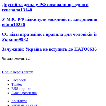
Другий за день: у РФ поховали ще одного
генерала
13140
У МЗС РФ відкинули можливість завершення
війни
10226
ЄС відзавтра змінює правила для чоловіків із
України
9982
Залужний: Україна не вступить до НАТО
8636
Читати коментарі
Повна версія сайту
Facebook
Twitter
RSS-стрічки
E-mail розсилка
Контакти
Реклама на сайті