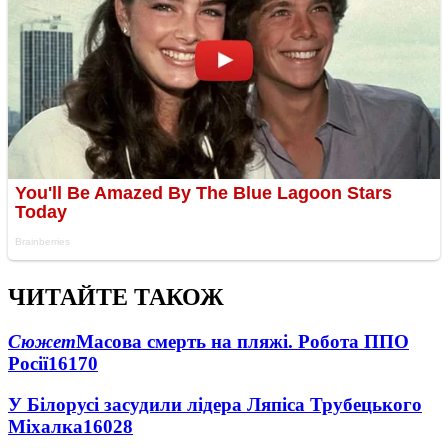
ЧИТАЙТЕ ТАКОЖ
Сюжет
Масова смерть на пляжі. Робота ППО
Росії
16170
У Білорусі засудили лідера Ляпіса Трубецького
Міхалка
16028