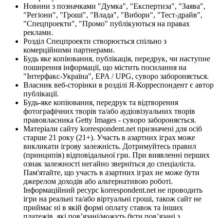
Новини з позначками "Думка", "Експертиза", "Заява",
"Регіони", "Гроші", "Влада", "Вибори", "Тест-драйв",
"Спецпроекти", "Промо" публікуються на правах
реклами.
Розділ Спецпроекти створюється спільно з
комерційними партнерами.
Будь яке копіювання, публікація, передрук, чи наступне
поширення інформації, що містить посилання на
"Інтерфакс-Україна", EPA / UPG, суворо забороняється.
Власник веб-сторінки в розділі Я-Корреспондент є автор
публікації.
Будь-яке копіювання, передрук та відтворення
фотографічних творів та/або аудіовізуальних творів
правовласника Getty Images - суворо забороняється.
Матеріали сайту korrespondent.net призначені для осіб
старше 21 року (21+). Участь в азартних іграх може
викликати ігрову залежність. Дотримуйтесь правил
(принципів) відповідальної гри. При виявленні перших
ознак залежності негайно зверніться до спеціаліста.
Пам'ятайте, що участь в азартних іграх не може бути
джерелом доходів або альтернативою роботі.
Інформаційний ресурс korrespondent.net не проводить
ігри на реальні та/або віртуальні гроші, також сайт не
приймає ні в якій формі оплату ставок та інших
платежів, які пов’язані/можуть бути пов’язані з