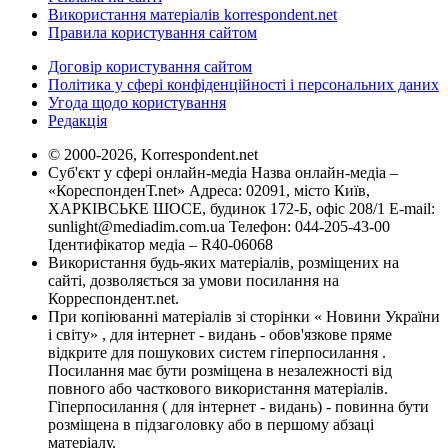
Використання матеріалів korrespondent.net
Правила користування сайтом
Договір користування сайтом
Політика у сфері конфіденційності і персональних даних
Угода щодо користування
Редакція
© 2000-2026, Korrespondent.net
Суб'єкт у сфері онлайн-медіа Назва онлайн-медіа –
«КореспонденТ.net» Адреса: 02091, місто Київ,
ХАРКІВСЬКЕ ШОСЕ, будинок 172-Б, офіс 208/1 E-mail:
sunlight@mediadim.com.ua
Телефон: 044-205-43-00
Ідентифікатор медіа – R40-06068
Використання будь-яких матеріалів, розміщених на
сайті, дозволяється за умови посилання на
Корреспондент.net.
При копіюванні матеріалів зі сторінки « Новини України
і світу» , для інтернет - видань - обов'язкове пряме
відкрите для пошукових систем гіперпосилання .
Посилання має бути розміщена в незалежності від
повного або часткового використання матеріалів.
Гіперпосилання ( для інтернет - видань) - повинна бути
розміщена в підзаголовку або в першому абзаці
матеріалу.