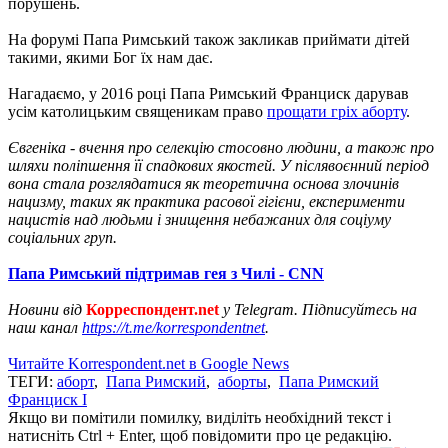
порушень.
На форумі Папа Римський також закликав приймати дітей
такими, якими Бог їх нам дає.
Нагадаємо, у 2016 році Папа Римський Франциск дарував
усім католицьким священикам право
прощати гріх аборту
.
Євгеніка - вчення про селекцію стосовно людини, а також про
шляхи поліпшення її спадкових якостей. У післявоєнний період
вона стала розглядатися як теоретична основа злочинів
нацизму, таких як практика расової гігієни, експерименти
нацистів над людьми і знищення небажаних для соціуму
соціальних груп.
Папа Римський підтримав гея з Чилі - CNN
Новини від
Корреспондент.net
у Telegram. Підписуйтесь на
наш канал
https://t.me/korrespondentnet
.
Читайте Korrespondent.net в Google News
ТЕГИ:
аборт
,
Папа Римский
,
аборты
,
Папа Римский
Франциск I
Якщо ви помітили помилку, виділіть необхідний текст і
натисніть Ctrl + Enter, щоб повідомити про це редакцію.