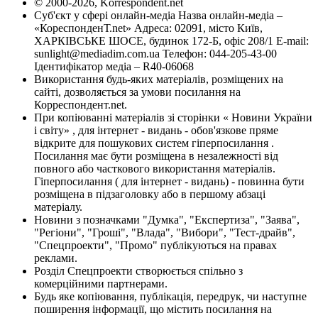
© 2000-2026, Korrespondent.net
Суб'єкт у сфері онлайн-медіа Назва онлайн-медіа –
«КореспонденТ.net» Адреса: 02091, місто Київ,
ХАРКІВСЬКЕ ШОСЕ, будинок 172-Б, офіс 208/1 E-mail:
sunlight@mediadim.com.ua
Телефон: 044-205-43-00
Ідентифікатор медіа – R40-06068
Використання будь-яких матеріалів, розміщених на
сайті, дозволяється за умови посилання на
Корреспондент.net.
При копіюванні матеріалів зі сторінки « Новини України
і світу» , для інтернет - видань - обов'язкове пряме
відкрите для пошукових систем гіперпосилання .
Посилання має бути розміщена в незалежності від
повного або часткового використання матеріалів.
Гіперпосилання ( для інтернет - видань) - повинна бути
розміщена в підзаголовку або в першому абзаці
матеріалу.
Новини з позначками "Думка", "Експертиза", "Заява",
"Регіони", "Гроші", "Влада", "Вибори", "Тест-драйв",
"Спецпроекти", "Промо" публікуються на правах
реклами.
Розділ Спецпроекти створюється спільно з
комерційними партнерами.
Будь яке копіювання, публікація, передрук, чи наступне
поширення інформації, що містить посилання на