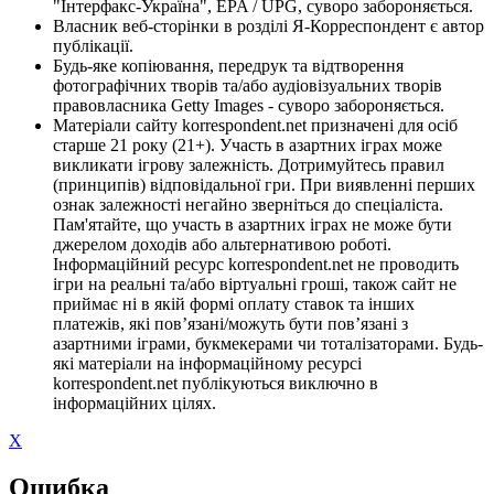
"Інтерфакс-Україна", EPA / UPG, суворо забороняється.
Власник веб-сторінки в розділі Я-Корреспондент є автор
публікації.
Будь-яке копіювання, передрук та відтворення
фотографічних творів та/або аудіовізуальних творів
правовласника Getty Images - суворо забороняється.
Матеріали сайту korrespondent.net призначені для осіб
старше 21 року (21+). Участь в азартних іграх може
викликати ігрову залежність. Дотримуйтесь правил
(принципів) відповідальної гри. При виявленні перших
ознак залежності негайно зверніться до спеціаліста.
Пам'ятайте, що участь в азартних іграх не може бути
джерелом доходів або альтернативою роботі.
Інформаційний ресурс korrespondent.net не проводить
ігри на реальні та/або віртуальні гроші, також сайт не
приймає ні в якій формі оплату ставок та інших
платежів, які пов’язані/можуть бути пов’язані з
азартними іграми, букмекерами чи тоталізаторами. Будь-
які матеріали на інформаційному ресурсі
korrespondent.net публікуються виключно в
інформаційних цілях.
X
Ошибка