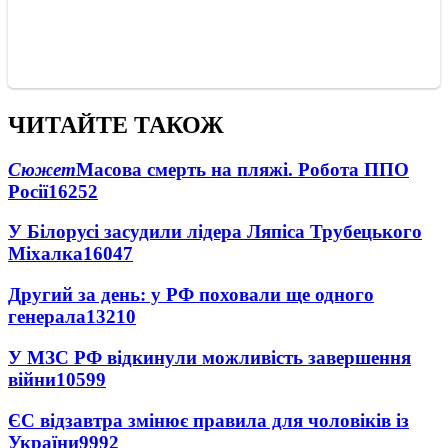
ЧИТАЙТЕ ТАКОЖ
Сюжет
Масова смерть на пляжі. Робота ППО
Росії
16252
У Білорусі засудили лідера Ляпіса Трубецького
Міхалка
16047
Другий за день: у РФ поховали ще одного
генерала
13210
У МЗС РФ відкинули можливість завершення
війни
10599
ЄС відзавтра змінює правила для чоловіків із
України
9992