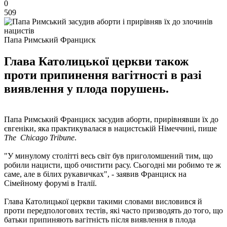
0
509
Папа Римський Франциск
Глава Католицької церкви також
проти припинення вагітності в разі
виявлення у плода порушень.
Папа Римський Франциск засудив аборти, прирівнявши їх до
євгеніки, яка практикувалася в нацистській Німеччині, пише
The Chicago Tribune
.
"У минулому столітті весь світ був приголомшений тим, що
робили нацисти, щоб очистити расу. Сьогодні ми робимо те ж
саме, але в білих рукавичках", - заявив Франциск на
Сімейному форумі в Італії.
Глава Католицької церкви такими словами висловився й
проти передпологових тестів, які часто призводять до того, що
батьки припиняють вагітність після виявлення в плода