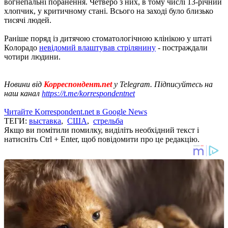
вогнепальні поранення. Четверо з них, в тому числі 13-річний
хлопчик, у критичному стані. Всього на заході було близько
тисячі людей.
Раніше поряд із дитячою стоматологічною клінікою у штаті
Колорадо
невідомий влаштував стрілянину
- постраждали
чотири людини.
Новини від
Корреспондент.net
у Telegram. Підписуйтесь на
наш канал
https://t.me/korrespondentnet
Читайте Korrespondent.net в Google News
ТЕГИ:
выставка
,
США
,
стрельба
Якщо ви помітили помилку, виділіть необхідний текст і
натисніть Ctrl + Enter, щоб повідомити про це редакцію.