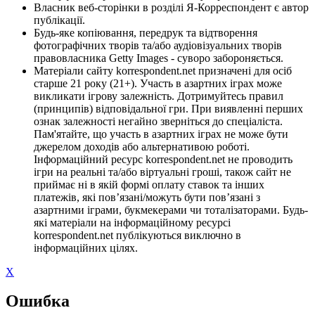
Власник веб-сторінки в розділі Я-Корреспондент є автор
публікації.
Будь-яке копіювання, передрук та відтворення
фотографічних творів та/або аудіовізуальних творів
правовласника Getty Images - суворо забороняється.
Матеріали сайту korrespondent.net призначені для осіб
старше 21 року (21+). Участь в азартних іграх може
викликати ігрову залежність. Дотримуйтесь правил
(принципів) відповідальної гри. При виявленні перших
ознак залежності негайно зверніться до спеціаліста.
Пам'ятайте, що участь в азартних іграх не може бути
джерелом доходів або альтернативою роботі.
Інформаційний ресурс korrespondent.net не проводить
ігри на реальні та/або віртуальні гроші, також сайт не
приймає ні в якій формі оплату ставок та інших
платежів, які пов’язані/можуть бути пов’язані з
азартними іграми, букмекерами чи тоталізаторами. Будь-
які матеріали на інформаційному ресурсі
korrespondent.net публікуються виключно в
інформаційних цілях.
X
Ошибка