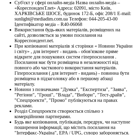
Суб'єкт у сфері онлайн-медіа Назва онлайн-медіа –
«КореспонденТ.net» Адреса: 02091, місто Київ,
ХАРКІВСЬКЕ ШОСЕ, будинок 172-Б, офіс 208/1 E-mail:
sunlight@mediadim.com.ua
Телефон: 044-205-43-00
Ідентифікатор медіа – R40-06068
Використання будь-яких матеріалів, розміщених на
сайті, дозволяється за умови посилання на
Корреспондент.net.
При копіюванні матеріалів зі сторінки « Новини України
і світу» , для інтернет - видань - обов'язкове пряме
відкрите для пошукових систем гіперпосилання .
Посилання має бути розміщена в незалежності від
повного або часткового використання матеріалів.
Гіперпосилання ( для інтернет - видань) - повинна бути
розміщена в підзаголовку або в першому абзаці
матеріалу.
Новини з позначками "Думка", "Експертиза", "Заява",
"Регіони", "Гроші", "Влада", "Вибори", "Тест-драйв",
"Спецпроекти", "Промо" публікуються на правах
реклами.
Розділ Спецпроекти створюється спільно з
комерційними партнерами.
Будь яке копіювання, публікація, передрук, чи наступне
поширення інформації, що містить посилання на
"Інтерфакс-Україна", EPA / UPG, суворо забороняється.