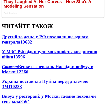
ЧИТАЙТЕ ТАКОЖ
Другий за день: у РФ поховали ще одного
генерала
13682
У МЗС РФ відкинули можливість завершення
війни
13596
Сюжет
Бенкет генералів. Наслідки вибуху в
Москві
12266
Україна поставила Путіна перед дилемою -
ЗМІ
10233
Вибух у ресторані: у Москві таємно поховали
генерала
8564