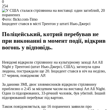
0
254
Фото: flickr.com-Timo
Інцидент стався в місті Трентон у штаті Нью-Джерсі
Поліцейський, котрий перебував не
при виконанні в момент події, відкрив
вогонь у відповідь.
Невідомі відкрили стрілянину на культурному заході Art All
Night у Трентоні (штат Нью-Джерсі, США), загинула одна
людина, постраждали ще 20. Інцидент стався в ніч на неділю,
17 червня, повідомляє AP.
За даними ЗМІ, двоє зловмисників відкрили стрілянину
приблизно о 2:45 за місцевим часом на виставці Art All Night.
Один із підозрюваних, 33-річний чоловік, був убитий. Інший
підозрюваний перебуває під вартою.
Також повідомляється, що 16 поранених заявили про