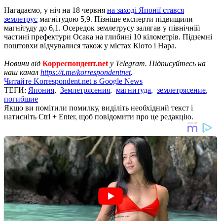
Нагадаємо, у ніч на 18 червня
на заході Японії стався
землетрус
магнітудою 5,9. Пізніше експерти підвищили
магнітуду до 6,1. Осередок землетрусу залягав у північній
частині префектури Осака на глибині 10 кілометрів. Підземні
поштовхи відчувалися також у містах Кіото і Нара.
Новини від
Корреспондент.net
у Telegram. Підписуйтесь на
наш канал
https://t.me/korrespondentnet
.
Читайте Korrespondent.net в Google News
ТЕГИ:
Япония
,
Землетрясения
,
магнитуда
,
землетрясение
,
погибшие
Якщо ви помітили помилку, виділіть необхідний текст і
натисніть Ctrl + Enter, щоб повідомити про це редакцію.