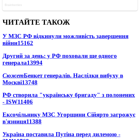
ЧИТАЙТЕ ТАКОЖ
У МЗС РФ відкинули можливість завершення
війни
15162
Другий за день: у РФ поховали ще одного
генерала
13994
Сюжет
Бенкет генералів. Наслідки вибуху в
Москві
13748
РФ створила "українську бригаду" з полонених
- ISW
11406
Ексочільнику МЗС Угорщини Сійярто загрожує
в'язниця
11388
Україна поставила Путіна перед дилемою -