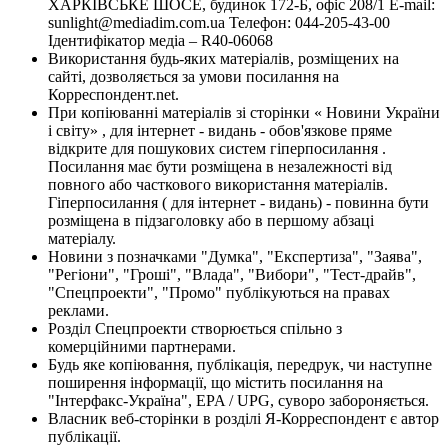
ХАРКІВСЬКЕ ШОСЕ, будинок 172-Б, офіс 208/1 E-mail:
sunlight@mediadim.com.ua
Телефон: 044-205-43-00
Ідентифікатор медіа – R40-06068
Використання будь-яких матеріалів, розміщених на
сайті, дозволяється за умови посилання на
Корреспондент.net.
При копіюванні матеріалів зі сторінки « Новини України
і світу» , для інтернет - видань - обов'язкове пряме
відкрите для пошукових систем гіперпосилання .
Посилання має бути розміщена в незалежності від
повного або часткового використання матеріалів.
Гіперпосилання ( для інтернет - видань) - повинна бути
розміщена в підзаголовку або в першому абзаці
матеріалу.
Новини з позначками "Думка", "Експертиза", "Заява",
"Регіони", "Гроші", "Влада", "Вибори", "Тест-драйв",
"Спецпроекти", "Промо" публікуються на правах
реклами.
Розділ Спецпроекти створюється спільно з
комерційними партнерами.
Будь яке копіювання, публікація, передрук, чи наступне
поширення інформації, що містить посилання на
"Інтерфакс-Україна", EPA / UPG, суворо забороняється.
Власник веб-сторінки в розділі Я-Корреспондент є автор
публікації.