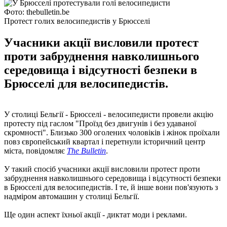
Фото: thebulletin.be
Протест голих велосипедистів у Брюсселі
Учасники акції висловили протест
проти забруднення навколишнього
середовища і відсутності безпеки в
Брюсселі для велосипедистів.
У столиці Бельгії - Брюсселі - велосипедисти провели акцію
протесту під гаслом "Проїзд без двигунів і без удаваної
скромності". Близько 300 оголених чоловіків і жінок проїхали
повз європейський квартал і перетнули історичний центр
міста, повідомляє
The Bulletin
.
У такий спосіб учасники акції висловили протест проти
забруднення навколишнього середовища і відсутності безпеки
в Брюсселі для велосипедистів. І те, й інше вони пов'язують з
надміром автомашин у столиці Бельгії.
Ще один аспект їхньої акції - диктат моди і реклами.