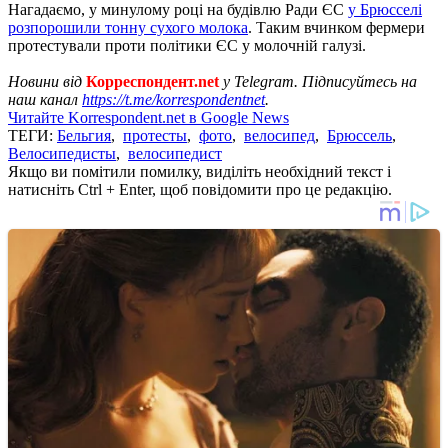
Нагадаємо, у минулому році на будівлю Ради ЄС
у Брюсселі
розпорошили тонну сухого молока
. Таким вчинком фермери
протестували проти політики ЄС у молочній галузі.
Новини від
Корреспондент.net
у Telegram. Підписуйтесь на
наш канал
https://t.me/korrespondentnet
.
Читайте Korrespondent.net в Google News
ТЕГИ:
Бельгия
,
протесты
,
фото
,
велосипед
,
Брюссель
,
Велосипедисты
,
велосипедист
Якщо ви помітили помилку, виділіть необхідний текст і
натисніть Ctrl + Enter, щоб повідомити про це редакцію.