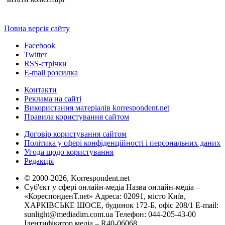
Повна версія сайту
Facebook
Twitter
RSS-стрічки
E-mail розсилка
Контакти
Реклама на сайті
Використання матеріалів korrespondent.net
Правила користування сайтом
Договір користування сайтом
Політика у сфері конфіденційності і персональних даних
Угода щодо користування
Редакція
© 2000-2026, Korrespondent.net
Суб'єкт у сфері онлайн-медіа Назва онлайн-медіа –
«КореспонденТ.net» Адреса: 02091, місто Київ,
ХАРКІВСЬКЕ ШОСЕ, будинок 172-Б, офіс 208/1 E-mail:
sunlight@mediadim.com.ua
Телефон: 044-205-43-00
Ідентифікатор медіа – R40-06068