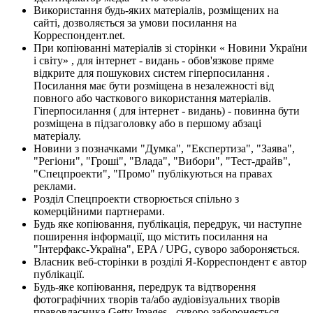
Використання будь-яких матеріалів, розміщених на
сайті, дозволяється за умови посилання на
Корреспондент.net.
При копіюванні матеріалів зі сторінки « Новини України
і світу» , для інтернет - видань - обов'язкове пряме
відкрите для пошукових систем гіперпосилання .
Посилання має бути розміщена в незалежності від
повного або часткового використання матеріалів.
Гіперпосилання ( для інтернет - видань) - повинна бути
розміщена в підзаголовку або в першому абзаці
матеріалу.
Новини з позначками "Думка", "Експертиза", "Заява",
"Регіони", "Гроші", "Влада", "Вибори", "Тест-драйв",
"Спецпроекти", "Промо" публікуються на правах
реклами.
Розділ Спецпроекти створюється спільно з
комерційними партнерами.
Будь яке копіювання, публікація, передрук, чи наступне
поширення інформації, що містить посилання на
"Інтерфакс-Україна", EPA / UPG, суворо забороняється.
Власник веб-сторінки в розділі Я-Корреспондент є автор
публікації.
Будь-яке копіювання, передрук та відтворення
фотографічних творів та/або аудіовізуальних творів
правовласника Getty Images - суворо забороняється.