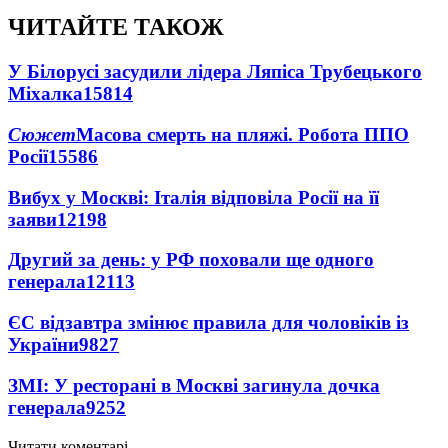
ЧИТАЙТЕ ТАКОЖ
У Білорусі засудили лідера Ляпіса Трубецького
Міхалка
15814
Сюжет
Масова смерть на пляжі. Робота ППО
Росії
15586
Вибух у Москві: Італія відповіла Росії на її
заяви
12198
Другий за день: у РФ поховали ще одного
генерала
12113
ЄС відзавтра змінює правила для чоловіків із
України
9827
ЗМІ: У ресторані в Москві загинула дочка
генерала
9252
Читати коментарі