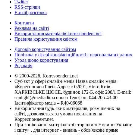
Twitter
RSS-стрічки
E-mail розсилка
Контакти
Реклама на сайті
Використання матеріалів korrespondent.net
Правила користування сайтом
Договір користування сайтом
Політика у сфері конфіденційності і персональних даних
Угода щодо користування
Редакція
© 2000-2026, Korrespondent.net
Суб'єкт у сфері онлайн-медіа Назва онлайн-медіа –
«КореспонденТ.net» Адреса: 02091, місто Київ,
ХАРКІВСЬКЕ ШОСЕ, будинок 172-Б, офіс 208/1 E-mail:
sunlight@mediadim.com.ua
Телефон: 044-205-43-00
Ідентифікатор медіа – R40-06068
Використання будь-яких матеріалів, розміщених на
сайті, дозволяється за умови посилання на
Корреспондент.net.
При копіюванні матеріалів зі сторінки « Новини України
і світу» , для інтернет - видань - обов'язкове пряме