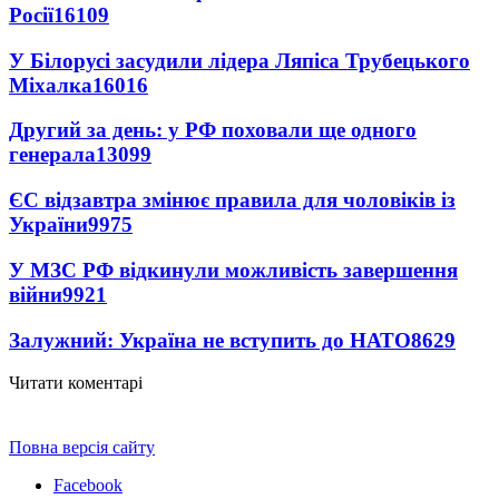
Росії
16109
У Білорусі засудили лідера Ляпіса Трубецького
Міхалка
16016
Другий за день: у РФ поховали ще одного
генерала
13099
ЄС відзавтра змінює правила для чоловіків із
України
9975
У МЗС РФ відкинули можливість завершення
війни
9921
Залужний: Україна не вступить до НАТО
8629
Читати коментарі
Повна версія сайту
Facebook