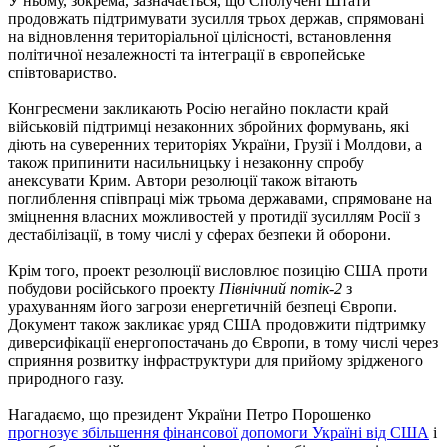
У ньому, зокрема, зазначається, що Сполучені Штати
продовжать підтримувати зусилля трьох держав, спрямовані
на відновлення територіальної цілісності, встановлення
політичної незалежності та інтеграції в європейське
співтовариство.
Конгресмени закликають Росію негайно покласти край
військовій підтримці незаконних збройних формувань, які
діють на суверенних територіях України, Грузії і Молдови, а
також припинити насильницьку і незаконну спробу
анексувати Крим. Автори резолюції також вітають
поглиблення співпраці між трьома державами, спрямоване на
зміцнення власних можливостей у протидії зусиллям Росії з
дестабілізації, в тому числі у сферах безпеки й оборони.
Крім того, проект резолюції висловлює позицію США проти
побудови російського проекту
Північний потік-2
з
урахуванням його загрози енергетичній безпеці Європи.
Документ також закликає уряд США продовжити підтримку
диверсифікації енергопостачань до Європи, в тому числі через
сприяння розвитку інфраструктури для прийому зрідженого
природного газу.
Нагадаємо, що президент України Петро Порошенко
прогнозує збільшення фінансової допомоги Україні від США
і