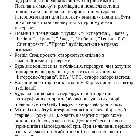
відкрите для пошукових систем гіперпосилання .
Посилання має бути розміщена в незалежності від
повного або часткового використання матеріалів.
Гіперпосилання ( для інтернет - видань) - повинна бути
розміщена в підзаголовку або в першому абзаці
матеріалу.
Новини з позначками "Думка", "Експертиза", "Заява",
"Регіони", "Гроші", "Влада", "Вибори", "Тест-драйв",
"Спецпроекти", "Промо" публікуються на правах
реклами.
Розділ Спецпроекти створюється спільно з
комерційними партнерами.
Будь яке копіювання, публікація, передрук, чи наступне
поширення інформації, що містить посилання на
"Інтерфакс-Україна", EPA / UPG, суворо забороняється.
Власник веб-сторінки в розділі Я-Корреспондент є автор
публікації.
Будь-яке копіювання, передрук та відтворення
фотографічних творів та/або аудіовізуальних творів
правовласника Getty Images - суворо забороняється.
Матеріали сайту korrespondent.net призначені для осіб
старше 21 року (21+). Участь в азартних іграх може
викликати ігрову залежність. Дотримуйтесь правил
(принципів) відповідальної гри. При виявленні перших
ознак залежності негайно зверніться до спеціаліста.