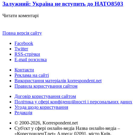
Залужний: Україна не вступить до НАТО
8503
Читати коментарі
Повна версія сайту
Facebook
Twitter
RSS-стрічки
E-mail розсилка
Контакти
Реклама на сайті
Використання матеріалів korrespondent.net
Правила користування сайтом
Договір користування сайтом
Політика у сфері конфіденційності і персональних даних
Угода щодо користування
Редакція
© 2000-2026, Korrespondent.net
Суб'єкт у сфері онлайн-медіа Назва онлайн-медіа –
«КореспонденТ.net» Адреса: 02091, місто Київ,