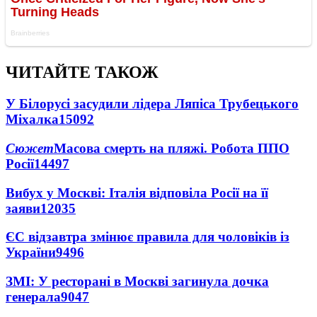
ЧИТАЙТЕ ТАКОЖ
У Білорусі засудили лідера Ляпіса Трубецького
Міхалка
15092
Сюжет
Масова смерть на пляжі. Робота ППО
Росії
14497
Вибух у Москві: Італія відповіла Росії на її
заяви
12035
ЄС відзавтра змінює правила для чоловіків із
України
9496
ЗМІ: У ресторані в Москві загинула дочка
генерала
9047