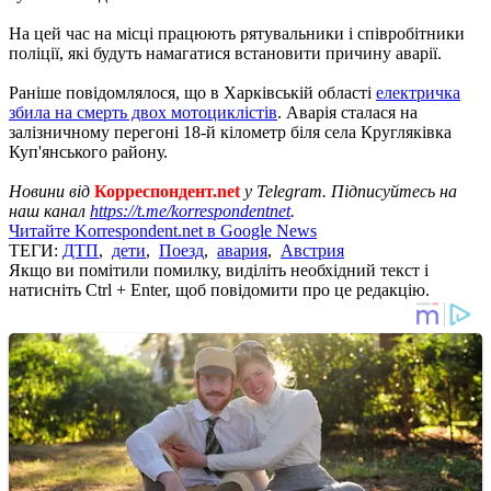
На цей час на місці працюють рятувальники і співробітники
поліції, які будуть намагатися встановити причину аварії.
Раніше повідомлялося, що в Харківській області
електричка
збила на смерть двох мотоциклістів
. Аварія сталася на
залізничному перегоні 18-й кілометр біля села Кругляківка
Куп'янського району.
Новини від
Корреспондент.net
у Telegram. Підписуйтесь на
наш канал
https://t.me/korrespondentnet
.
Читайте Korrespondent.net в Google News
ТЕГИ:
ДТП
,
дети
,
Поезд
,
авария
,
Австрия
Якщо ви помітили помилку, виділіть необхідний текст і
натисніть Ctrl + Enter, щоб повідомити про це редакцію.