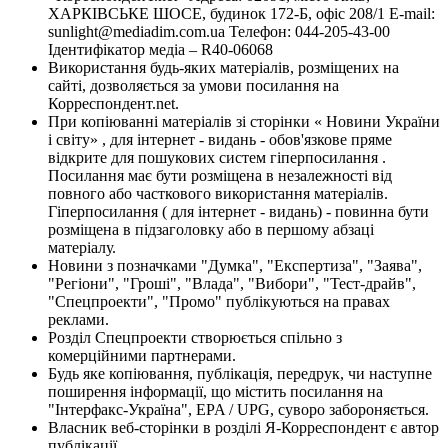
ХАРКІВСЬКЕ ШОСЕ, будинок 172-Б, офіс 208/1 E-mail:
sunlight@mediadim.com.ua
Телефон: 044-205-43-00
Ідентифікатор медіа – R40-06068
Використання будь-яких матеріалів, розміщених на
сайті, дозволяється за умови посилання на
Корреспондент.net.
При копіюванні матеріалів зі сторінки « Новини України
і світу» , для інтернет - видань - обов'язкове пряме
відкрите для пошукових систем гіперпосилання .
Посилання має бути розміщена в незалежності від
повного або часткового використання матеріалів.
Гіперпосилання ( для інтернет - видань) - повинна бути
розміщена в підзаголовку або в першому абзаці
матеріалу.
Новини з позначками "Думка", "Експертиза", "Заява",
"Регіони", "Гроші", "Влада", "Вибори", "Тест-драйв",
"Спецпроекти", "Промо" публікуються на правах
реклами.
Розділ Спецпроекти створюється спільно з
комерційними партнерами.
Будь яке копіювання, публікація, передрук, чи наступне
поширення інформації, що містить посилання на
"Інтерфакс-Україна", EPA / UPG, суворо забороняється.
Власник веб-сторінки в розділі Я-Корреспондент є автор
публікації.