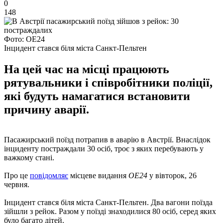
0
148
Фото: OE24
Інцидент стався біля міста Санкт-Пельтен
На цей час на місці працюють
рятувальники і співробітники поліції,
які будуть намагатися встановити
причину аварії.
Пасажирський поїзд потрапив в аварію в Австрії. Внаслідок
інциденту постраждали 30 осіб, троє з яких перебувають у
важкому стані.
Про це
повідомляє
місцеве видання
OE24
у вівторок, 26
червня.
Інцидент стався біля міста Санкт-Пельтен. Два вагони поїзда
зійшли з рейок. Разом у поїзді знаходилися 80 осіб, серед яких
було багато дітей.