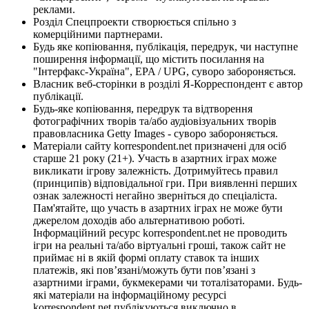
реклами.
Розділ Спецпроекти створюється спільно з
комерційними партнерами.
Будь яке копіювання, публікація, передрук, чи наступне
поширення інформації, що містить посилання на
"Інтерфакс-Україна", EPA / UPG, суворо забороняється.
Власник веб-сторінки в розділі Я-Корреспондент є автор
публікації.
Будь-яке копіювання, передрук та відтворення
фотографічних творів та/або аудіовізуальних творів
правовласника Getty Images - суворо забороняється.
Матеріали сайту korrespondent.net призначені для осіб
старше 21 року (21+). Участь в азартних іграх може
викликати ігрову залежність. Дотримуйтесь правил
(принципів) відповідальної гри. При виявленні перших
ознак залежності негайно зверніться до спеціаліста.
Пам'ятайте, що участь в азартних іграх не може бути
джерелом доходів або альтернативою роботі.
Інформаційний ресурс korrespondent.net не проводить
ігри на реальні та/або віртуальні гроші, також сайт не
приймає ні в якій формі оплату ставок та інших
платежів, які пов’язані/можуть бути пов’язані з
азартними іграми, букмекерами чи тоталізаторами. Будь-
які матеріали на інформаційному ресурсі
korrespondent.net публікуються виключно в