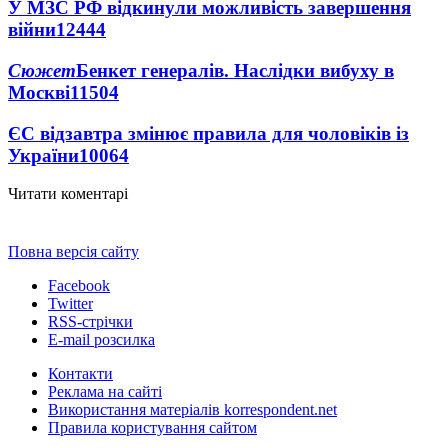
У МЗС РФ відкинули можливість завершення
війни
12444
Сюжет
Бенкет генералів. Наслідки вибуху в
Москві
11504
ЄС відзавтра змінює правила для чоловіків із
України
10064
Читати коментарі
Повна версія сайту
Facebook
Twitter
RSS-стрічки
E-mail розсилка
Контакти
Реклама на сайті
Використання матеріалів korrespondent.net
Правила користування сайтом