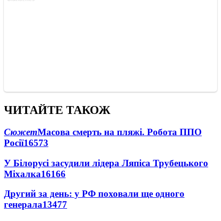
ЧИТАЙТЕ ТАКОЖ
Сюжет
Масова смерть на пляжі. Робота ППО
Росії
16573
У Білорусі засудили лідера Ляпіса Трубецького
Міхалка
16166
Другий за день: у РФ поховали ще одного
генерала
13477