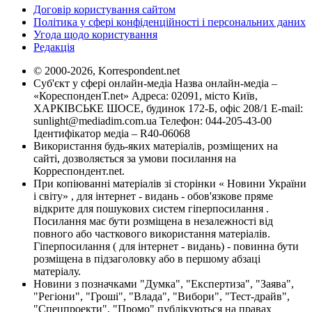
Договір користування сайтом
Політика у сфері конфіденційності і персональних даних
Угода щодо користування
Редакція
© 2000-2026, Korrespondent.net
Суб'єкт у сфері онлайн-медіа Назва онлайн-медіа –
«КореспонденТ.net» Адреса: 02091, місто Київ,
ХАРКІВСЬКЕ ШОСЕ, будинок 172-Б, офіс 208/1 E-mail:
sunlight@mediadim.com.ua
Телефон: 044-205-43-00
Ідентифікатор медіа – R40-06068
Використання будь-яких матеріалів, розміщених на
сайті, дозволяється за умови посилання на
Корреспондент.net.
При копіюванні матеріалів зі сторінки « Новини України
і світу» , для інтернет - видань - обов'язкове пряме
відкрите для пошукових систем гіперпосилання .
Посилання має бути розміщена в незалежності від
повного або часткового використання матеріалів.
Гіперпосилання ( для інтернет - видань) - повинна бути
розміщена в підзаголовку або в першому абзаці
матеріалу.
Новини з позначками "Думка", "Експертиза", "Заява",
"Регіони", "Гроші", "Влада", "Вибори", "Тест-драйв",
"Спецпроекти", "Промо" публікуються на правах