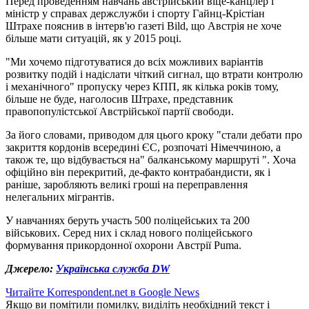
Перед проведенням навчань австрійський віце-канцлер і
міністр у справах держслужби і спорту Гайнц-Крістіан
Штрахе пояснив в інтерв'ю газеті Bild, що Австрія не хоче
більше мати ситуацій, як у 2015 році.
"Ми хочемо підготуватися до всіх можливих варіантів
розвитку подій і надіслати чіткий сигнал, що втрати контролю
і механічного" пропуску через КПП, як кілька років тому,
більше не буде, наголосив Штрахе, представник
правопопулістської Австрійської партії свободи.
За його словами, приводом для цього кроку "стали дебати про
закриття кордонів всередині ЄС, розпочаті Німеччиною, а
також те, що відбувається на" балканському маршруті ". Хоча
офіційно він перекритий, де-факто контрабандисти, як і
раніше, заробляють великі гроші на переправлення
нелегальних мігрантів.
У навчаннях беруть участь 500 поліцейських та 200
військових. Серед них і склад нового поліцейського
формування прикордонної охорони Австрії Puma.
Джерело:
Українська служба DW
Читайте Korrespondent.net в Google News
Якщо ви помітили помилку, виділіть необхідний текст і