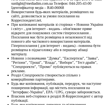
sunlight@mediadim.com.ua
Телефон: 044-205-43-00
Ідентифікатор медіа – R40-06068
Використання будь-яких матеріалів, розміщених на
сайті, дозволяється за умови посилання на
Корреспондент.net.
При копіюванні матеріалів зі сторінки « Новини України
і світу» , для інтернет - видань - обов'язкове пряме
відкрите для пошукових систем гіперпосилання .
Посилання має бути розміщена в незалежності від
повного або часткового використання матеріалів.
Гіперпосилання ( для інтернет - видань) - повинна бути
розміщена в підзаголовку або в першому абзаці
матеріалу.
Новини з позначками "Думка", "Експертиза", "Заява",
"Регіони", "Гроші", "Влада", "Вибори", "Тест-драйв",
"Спецпроекти", "Промо" публікуються на правах
реклами.
Розділ Спецпроекти створюється спільно з
комерційними партнерами.
Будь яке копіювання, публікація, передрук, чи наступне
поширення інформації, що містить посилання на
"Інтерфакс-Україна", EPA / UPG, суворо забороняється.
Власник веб-сторінки в розділі Я-Корреспондент є автор
публікації.
Будь-яке копіювання, передрук та відтворення