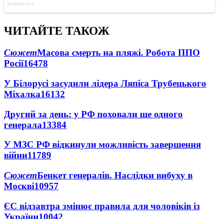
ЧИТАЙТЕ ТАКОЖ
Сюжет
Масова смерть на пляжі. Робота ППО
Росії
16478
У Білорусі засудили лідера Ляпіса Трубецького
Міхалка
16132
Другий за день: у РФ поховали ще одного
генерала
13384
У МЗС РФ відкинули можливість завершення
війни
11789
Сюжет
Бенкет генералів. Наслідки вибуху в
Москві
10957
ЄС відзавтра змінює правила для чоловіків із
України
10042