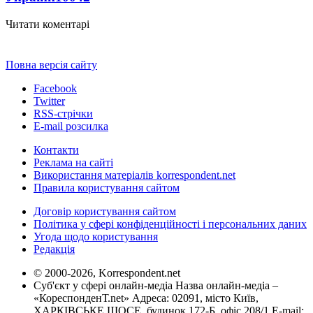
Читати коментарі
Повна версія сайту
Facebook
Twitter
RSS-стрічки
E-mail розсилка
Контакти
Реклама на сайті
Використання матеріалів korrespondent.net
Правила користування сайтом
Договір користування сайтом
Політика у сфері конфіденційності і персональних даних
Угода щодо користування
Редакція
© 2000-2026, Korrespondent.net
Суб'єкт у сфері онлайн-медіа Назва онлайн-медіа –
«КореспонденТ.net» Адреса: 02091, місто Київ,
ХАРКІВСЬКЕ ШОСЕ, будинок 172-Б, офіс 208/1 E-mail: