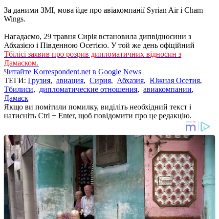
За даними ЗМІ, мова йде про авіакомпанії Syrian Air і Cham
Wings.
Нагадаємо, 29 травня Сирія встановила дипвідносини з
Абхазією і Південною Осетією. У той же день офіційний
Тбілісі заявив про розрив дипломатичних відносин з
Дамаском.
Читайте Korrespondent.net в Google News
ТЕГИ:
Грузия
,
авиация
,
Сирия
,
Абхазия
,
Южная Осетия
,
Тбилиси
,
дипломатические отношения
,
авиакомпании
,
Дамаск
Якщо ви помітили помилку, виділіть необхідний текст і
натисніть Ctrl + Enter, щоб повідомити про це редакцію.