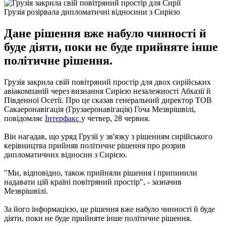
Грузія розірвала дипломатичні відносини з Сирією
Дане рішення вже набуло чинності й
буде діяти, поки не буде прийняте інше
політичне рішення.
Грузія закрила свій повітряний простір для двох сирійських
авіакомпаній через визнання Сирією незалежності Абхазії й
Південної Осетії. Про це сказав генеральний директор ТОВ
Сакаеронавігація (Грузаеронавігація) Гоча Мезврішвілі,
повідомляє
Інтерфакс
у четвер, 28 червня.
Він нагадав, що уряд Грузії у зв'язку з рішенням сирійського
керівництва прийняв політичне рішення про розрив
дипломатичних відносин з Сирією.
"Ми, відповідно, також прийняли рішення і припинили
надавати цій країні повітряний простір", - зазначив
Мезврішвілі.
За його інформацією, це рішення вже набуло чинності й буде
діяти, поки не буде прийняте інше політичне рішення.