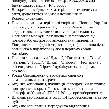
sunlight@mediadim.com.ua
Телефон: 044-205-43-00
Ідентифікатор медіа – R40-06068
Використання будь-яких матеріалів, розміщених на
сайті, дозволяється за умови посилання на
Корреспондент.net.
При копіюванні матеріалів зі сторінки « Новини України
і світу» , для інтернет - видань - обов'язкове пряме
відкрите для пошукових систем гіперпосилання .
Посилання має бути розміщена в незалежності від
повного або часткового використання матеріалів.
Гіперпосилання ( для інтернет - видань) - повинна бути
розміщена в підзаголовку або в першому абзаці
матеріалу.
Новини з позначками "Думка", "Експертиза", "Заява",
"Регіони", "Гроші", "Влада", "Вибори", "Тест-драйв",
"Спецпроекти", "Промо" публікуються на правах
реклами.
Розділ Спецпроекти створюється спільно з
комерційними партнерами.
Будь яке копіювання, публікація, передрук, чи наступне
поширення інформації, що містить посилання на
"Інтерфакс-Україна", EPA / UPG, суворо забороняється.
Власник веб-сторінки в розділі Я-Корреспондент є автор
публікації.
Будь-яке копіювання, передрук та відтворення