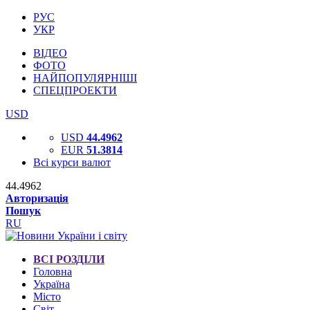
РУС
УКР
ВІДЕО
ФОТО
НАЙПОПУЛЯРНІШІ
СПЕЦПРОЕКТИ
USD
USD
44.4962
EUR
51.3814
Всі курси валют
44.4962
Авторизація
Пошук
RU
ВСІ РОЗДІЛИ
Головна
Україна
Місто
Світ