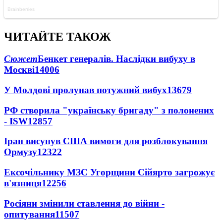
ЧИТАЙТЕ ТАКОЖ
Сюжет
Бенкет генералів. Наслідки вибуху в
Москві
14006
У Молдові пролунав потужний вибух
13679
РФ створила "українську бригаду" з полонених
- ISW
12857
Іран висунув США вимоги для розблокування
Ормузу
12322
Ексочільнику МЗС Угорщини Сійярто загрожує
в'язниця
12256
Росіяни змінили ставлення до війни -
опитування
11507