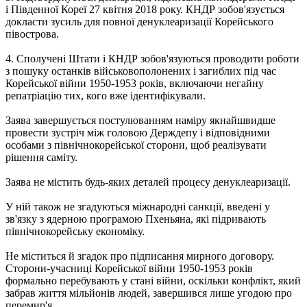
і Південної Кореї 27 квітня 2018 року. КНДР зобов'язується
докласти зусиль для повної денуклеаризації Корейського
півострова.
4. Сполучені Штати і КНДР зобов'язуються проводити роботи
з пошуку останків військовополонених і загиблих під час
Корейської війни 1950-1953 років, включаючи негайну
репатріацію тих, кого вже ідентифікували.
Заява завершується постулюванням наміру якнайшвидше
провести зустріч між головою Держдепу і відповідними
особами з північнокорейської сторони, щоб реалізувати
рішення саміту.
Заява не містить будь-яких деталей процесу денуклеаризації.
У ній також не згадуються міжнародні санкції, введені у
зв'язку з ядерною програмою Пхеньяна, які підривають
північнокорейську економіку.
Не міститься й згадок про підписання мирного договору.
Сторони-учасниці Корейської війни 1950-1953 років
формально перебувають у стані війни, оскільки конфлікт, який
забрав життя мільйонів людей, завершився лише угодою про
перемир'я.