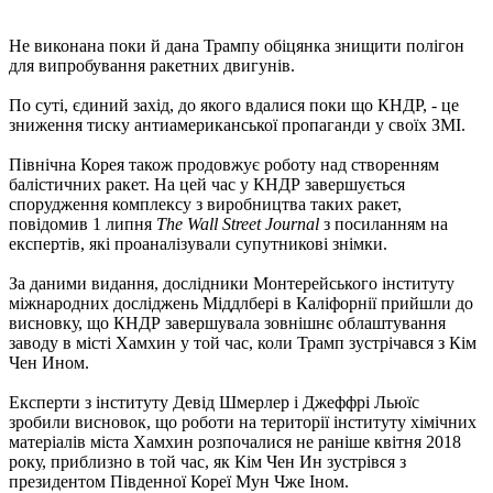
Не виконана поки й дана Трампу обіцянка знищити полігон
для випробування ракетних двигунів.
По суті, єдиний захід, до якого вдалися поки що КНДР, - це
зниження тиску антиамериканської пропаганди у своїх ЗМІ.
Північна Корея також продовжує роботу над створенням
балістичних ракет. На цей час у КНДР завершується
спорудження комплексу з виробництва таких ракет,
повідомив 1 липня
The Wall Street Journal
з посиланням на
експертів, які проаналізували супутникові знімки.
За даними видання, дослідники Монтерейського інституту
міжнародних досліджень Міддлбері в Каліфорнії прийшли до
висновку, що КНДР завершувала зовнішнє облаштування
заводу в місті Хамхин у той час, коли Трамп зустрічався з Кім
Чен Ином.
Експерти з інституту Девід Шмерлер і Джеффрі Льюїс
зробили висновок, що роботи на території інституту хімічних
матеріалів міста Хамхин розпочалися не раніше квітня 2018
року, приблизно в той час, як Кім Чен Ин зустрівся з
президентом Південної Кореї Мун Чже Іном.