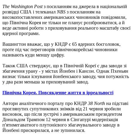
The Washington Post
з посиланням на джерела в національній
розвідці США і телеканал
NBS
з посиланням на
високопоставлених американських чиновників повідомили,
що Північна Корея не тільки не планує роззброюватися, а й
веде активні роботи з приховування реального масштабу своєї
ядерної програми.
Вашингтон вважає, що у КНДР є 65 ядерних боєголовок,
проте під час переговорів північнокорейські чиновники
називають куди меншу цифру.
Також США стверджує, що в Північній Кореї є два заводи зі
збагачення урану - у містах Йонбен і Кансон. Однак Пхеньян
визнає тільки існування йонбенського заводу, чия потужність
у два рази меньша за приховуваний завод.
Північна Корея. Повсякденне життя в ірреальності
Автори аналітичного порталу про КНДР
38 North
на підставі
проглянутих супутникових знімків від 21 червня зробили
висновок, що після зустрічі з американським президентом
Дональдом Трампом 12 червня в Сінгапурі модернізація
п'ятимегаватного плутонієвого збагачувального заводу в
Йонбені прискорилася, а не зупинилася.