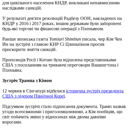
для цивільного населення КНДР, викликані ненавмисними
наслідками санкцій.
У результаті дев'яти резолюцій Радбезу ООН, накладених на
КНДР у 2016 і 2017 роках, іншим державам були заборонені
будь-які торгові чи фінансові операції з Пхеньяном.
Раніше японська газета
Yomiuri Shimbun
писала, чир Кім Чен
Ин на зустрічі з главою КНР Сі Цзиньпіном просив
прискорити зняття санкцій.
Пропозиція Росії і Китаю була відхилена представниками
США з посиланням на триваючі переговори Вашингтона і
Пхеньяна.
Зустріч Трампа з Кімом
12 червня в Сінгапурі відбулася
історична зустріч президента
США з лідером Північної Кореї
.
Підсумком зустрічі стало підписання документа. Трамп назвав
угоди всеосяжними і приголомшливими, а Кім пообіцяв, що
світ побачить зміни у відносинах між двома давніми
ворогами.