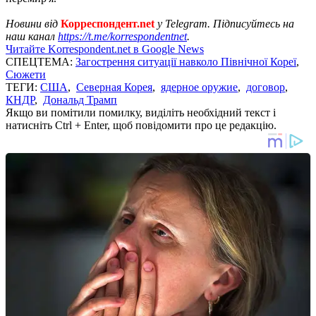
Новини від
Корреспондент.net
у Telegram. Підписуйтесь на
наш канал
https://t.me/korrespondentnet
.
Читайте Korrespondent.net в Google News
СПЕЦТЕМА:
Загострення ситуації навколо Пiвнічної Кореї
,
Сюжети
ТЕГИ:
США
,
Северная Корея
,
ядерное оружие
,
договор
,
КНДР
,
Дональд Трамп
Якщо ви помітили помилку, виділіть необхідний текст і
натисніть Ctrl + Enter, щоб повідомити про це редакцію.