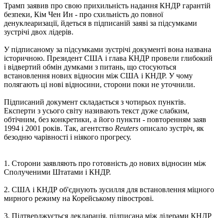
Трамп заявив про свою прихильність надання КНДР гарантій
безпеки, Кім Чен Ин - про схильність до повної
денуклеаризації, йдеться в підписаній заяві за підсумками
зустрічі двох лідерів.
У підписаному за підсумками зустрічі документі вона названа
історичною. Президент США і глава КНДР провели глибокий
і відвертий обмін думками з питань, що стосуються
встановлення нових відносин між США і КНДР. У чому
полягають ці нові відносини, сторони поки не уточнили.
Підписаний документ складається з чотирьох пунктів.
Експерти з усього світу називають текст дуже слабким,
обтічним, без конкретики, а його пункти - повторенням заяв
1994 і 2001 років. Так, агентство
Reuters
описало зустріч, як
безодню чарівності і ніякого прогресу.
1. Сторони заявляють про готовність до нових відносин між
Сполученими Штатами і КНДР.
2. США і КНДР об'єднують зусилля для встановлення міцного
мирного режиму на Корейському півострові.
3. Підтверджується декларація, підписана між лідерами КНДР