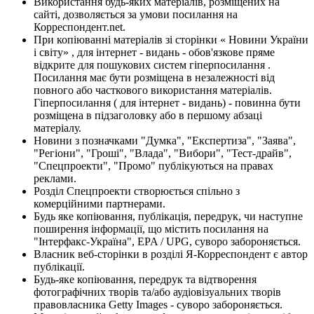
Використання будь-яких матеріалів, розміщених на
сайті, дозволяється за умови посилання на
Корреспондент.net.
При копіюванні матеріалів зі сторінки « Новини України
і світу» , для інтернет - видань - обов'язкове пряме
відкрите для пошукових систем гіперпосилання .
Посилання має бути розміщена в незалежності від
повного або часткового використання матеріалів.
Гіперпосилання ( для інтернет - видань) - повинна бути
розміщена в підзаголовку або в першому абзаці
матеріалу.
Новини з позначками "Думка", "Експертиза", "Заява",
"Регіони", "Гроші", "Влада", "Вибори", "Тест-драйв",
"Спецпроекти", "Промо" публікуються на правах
реклами.
Розділ Спецпроекти створюється спільно з
комерційними партнерами.
Будь яке копіювання, публікація, передрук, чи наступне
поширення інформації, що містить посилання на
"Інтерфакс-Україна", EPA / UPG, суворо забороняється.
Власник веб-сторінки в розділі Я-Корреспондент є автор
публікації.
Будь-яке копіювання, передрук та відтворення
фотографічних творів та/або аудіовізуальних творів
правовласника Getty Images - суворо забороняється.