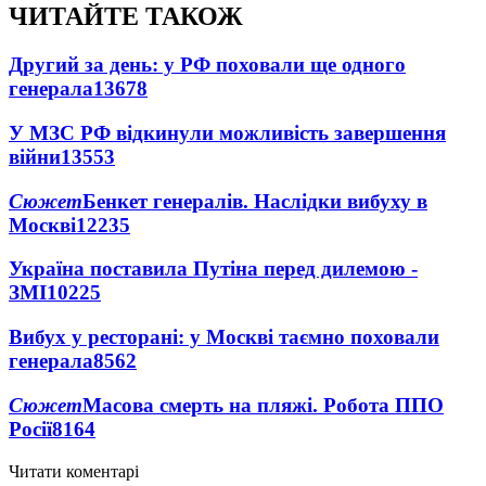
ЧИТАЙТЕ ТАКОЖ
Другий за день: у РФ поховали ще одного
генерала
13678
У МЗС РФ відкинули можливість завершення
війни
13553
Сюжет
Бенкет генералів. Наслідки вибуху в
Москві
12235
Україна поставила Путіна перед дилемою -
ЗМІ
10225
Вибух у ресторані: у Москві таємно поховали
генерала
8562
Сюжет
Масова смерть на пляжі. Робота ППО
Росії
8164
Читати коментарі