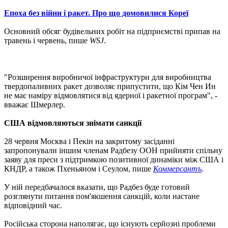
Епоха без війни і ракет. Про що домовилися Кореї
Основний обсяг будівельних робіт на підприємстві припав на
травень і червень, пише
WSJ
.
"Розширення виробничої інфраструктури для виробництва
твердопаливних ракет дозволяє припустити, що Кім Чен Ин
не має наміру відмовлятися від ядерної і ракетної програм", -
вважає Шмерлер.
США відмовляються знімати санкції
28 червня Москва і Пекін на закритому засіданні
запропонували іншим членам Радбезу ООН прийняти спільну
заяву для преси з підтримкою позитивної динаміки між США і
КНДР, а також Пхеньяном і Сеулом, пише
Коммерсантъ
.
У ній передбачалося вказати, що Радбез буде готовий
розглянути питання пом'якшення санкцій, коли настане
відповідний час.
Російська сторона наполягає, що існують серйозні проблеми