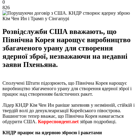
0
826
Кім Чен Ин і Трамп у Сінгапурі
Розвідслужби США вважають, що
Північна Корея нарощує виробництво
збагаченого урану для створення
ядерної зброї, незважаючи на недавні
заяви Пхеньяна.
Сполучені Штати підозрюють, що Північна Корея нарощує
виробництво збагаченого урану для створення ядерної зброї і
працює над створенням балістичних ракет.
Лідер КНДР Кім Чен Ин раніше запевняв у незмінній, стійкій і
твердій волі до денуклеаризації Корейського півострова.
Вашингтон тепер вважає, що Північна Корея намагається
обдурити США.
Корреспондент.net
зібрав подробиці.
КНДР працює на ядерною зброєю і ракетами