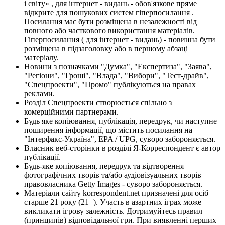
і світу» , для інтернет - видань - обов'язкове пряме
відкрите для пошукових систем гіперпосилання .
Посилання має бути розміщена в незалежності від
повного або часткового використання матеріалів.
Гіперпосилання ( для інтернет - видань) - повинна бути
розміщена в підзаголовку або в першому абзаці
матеріалу.
Новини з позначками "Думка", "Експертиза", "Заява",
"Регіони", "Гроші", "Влада", "Вибори", "Тест-драйв",
"Спецпроекти", "Промо" публікуються на правах
реклами.
Розділ Спецпроекти створюється спільно з
комерційними партнерами.
Будь яке копіювання, публікація, передрук, чи наступне
поширення інформації, що містить посилання на
"Інтерфакс-Україна", EPA / UPG, суворо забороняється.
Власник веб-сторінки в розділі Я-Корреспондент є автор
публікації.
Будь-яке копіювання, передрук та відтворення
фотографічних творів та/або аудіовізуальних творів
правовласника Getty Images - суворо забороняється.
Матеріали сайту korrespondent.net призначені для осіб
старше 21 року (21+). Участь в азартних іграх може
викликати ігрову залежність. Дотримуйтесь правил
(принципів) відповідальної гри. При виявленні перших