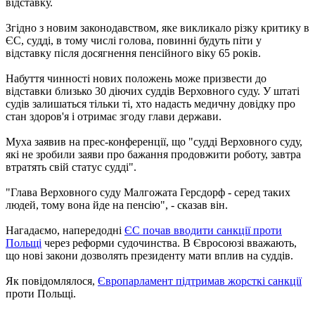
відставку.
Згідно з новим законодавством, яке викликало різку критику в
ЄС, судді, в тому числі голова, повинні будуть піти у
відставку після досягнення пенсійного віку 65 років.
Набуття чинності нових положень може призвести до
відставки близько 30 діючих суддів Верховного суду. У штаті
судів залишаться тільки ті, хто надасть медичну довідку про
стан здоров'я і отримає згоду глави держави.
Муха заявив на прес-конференції, що "судді Верховного суду,
які не зробили заяви про бажання продовжити роботу, завтра
втратять свій статус судді".
"Глава Верховного суду Малгожата Герсдорф - серед таких
людей, тому вона йде на пенсію", - сказав він.
Нагадаємо, напередодні
ЄС почав вводити санкції проти
Польщі
через реформи судочинства. В Євросоюзі вважають,
що нові закони дозволять президенту мати вплив на суддів.
Як повідомлялося,
Європарламент підтримав жорсткі санкції
проти Польщі.