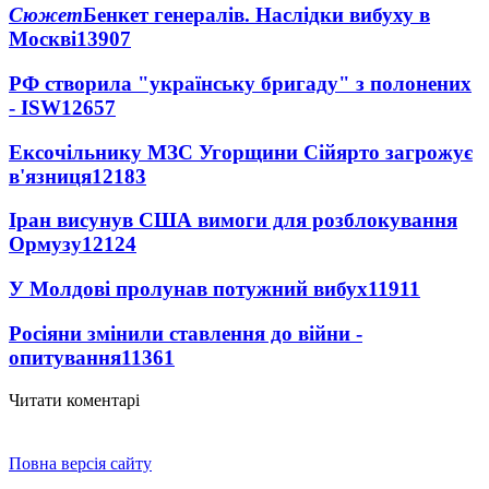
Сюжет
Бенкет генералів. Наслідки вибуху в
Москві
13907
РФ створила "українську бригаду" з полонених
- ISW
12657
Ексочільнику МЗС Угорщини Сійярто загрожує
в'язниця
12183
Іран висунув США вимоги для розблокування
Ормузу
12124
У Молдові пролунав потужний вибух
11911
Росіяни змінили ставлення до війни -
опитування
11361
Читати коментарі
Повна версія сайту