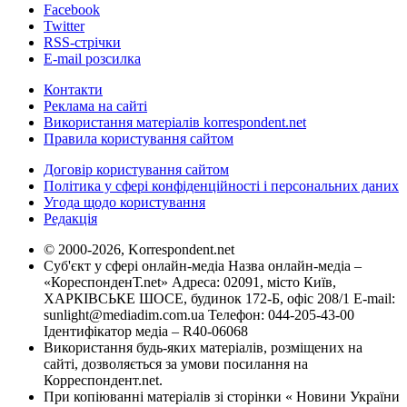
Facebook
Twitter
RSS-стрічки
E-mail розсилка
Контакти
Реклама на сайті
Використання матеріалів korrespondent.net
Правила користування сайтом
Договір користування сайтом
Політика у сфері конфіденційності і персональних даних
Угода щодо користування
Редакція
© 2000-2026, Korrespondent.net
Суб'єкт у сфері онлайн-медіа Назва онлайн-медіа –
«КореспонденТ.net» Адреса: 02091, місто Київ,
ХАРКІВСЬКЕ ШОСЕ, будинок 172-Б, офіс 208/1 E-mail:
sunlight@mediadim.com.ua
Телефон: 044-205-43-00
Ідентифікатор медіа – R40-06068
Використання будь-яких матеріалів, розміщених на
сайті, дозволяється за умови посилання на
Корреспондент.net.
При копіюванні матеріалів зі сторінки « Новини України