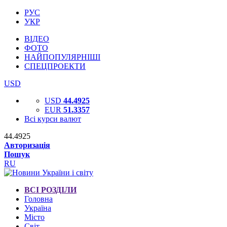
РУС
УКР
ВІДЕО
ФОТО
НАЙПОПУЛЯРНІШІ
СПЕЦПРОЕКТИ
USD
USD
44.4925
EUR
51.3357
Всі курси валют
44.4925
Авторизація
Пошук
RU
ВСІ РОЗДІЛИ
Головна
Україна
Місто
Світ