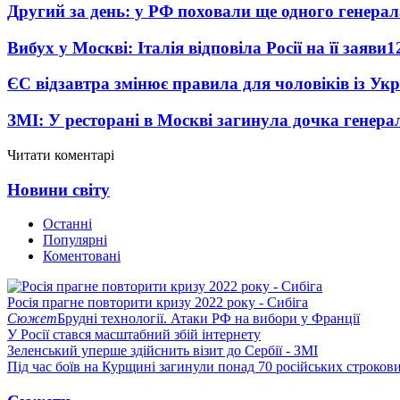
Другий за день: у РФ поховали ще одного генерал
Вибух у Москві: Італія відповіла Росії на її заяви
1
ЄС відзавтра змінює правила для чоловіків із Ук
ЗМІ: У ресторані в Москві загинула дочка генера
Читати коментарі
Новини світу
Останні
Популярні
Коментовані
Росія прагне повторити кризу 2022 року - Сибіга
Сюжет
Брудні технології. Атаки РФ на вибори у Франції
У Росії стався масштабний збій інтернету
Зеленський уперше здійснить візит до Сербії - ЗМІ
Під час боїв на Курщині загинули понад 70 російських строкови