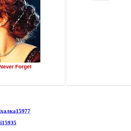
іхалка
15977
ї
15935