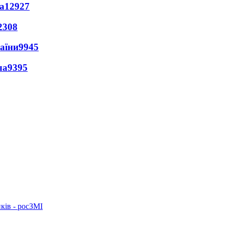
а
12927
2308
раїни
9945
ла
9395
ків - росЗМІ