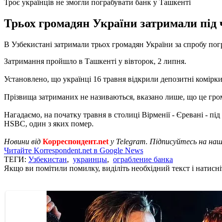
Троє українців не змогли пограбувати банк у Ташкенті
Трьох громадян України затримали під 
В Узбекистані затримали трьох громадян України за спробу погр
Затримання пройшло в Ташкенті у вівторок, 2 липня.
Установлено, що українці 16 травня відкрили депозитні комірки
Прізвища затриманих не називаються, вказано лише, що це грома
Нагадаємо, на початку травня в столиці Вірменії - Єревані - під
HSBC, один з яких помер.
Новини від
Корреспондент.net
у Telegram. Підписуйтесь на на
Читайте Korrespondent.net в Google News
ТЕГИ:
Узбекистан
,
украинцы
,
ограбление банка
Якщо ви помітили помилку, виділіть необхідний текст і натисніт