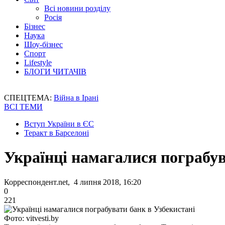
Всі новини розділу
Росія
Бізнес
Наука
Шоу-бізнес
Спорт
Lifestyle
БЛОГИ ЧИТАЧІВ
СПЕЦТЕМА:
Війна в Ірані
ВСІ ТЕМИ
Вступ України в ЄС
Теракт в Барселоні
Українці намагалися пограбув
Корреспондент.net, 4 липня 2018, 16:20
0
221
Фото: vitvesti.by