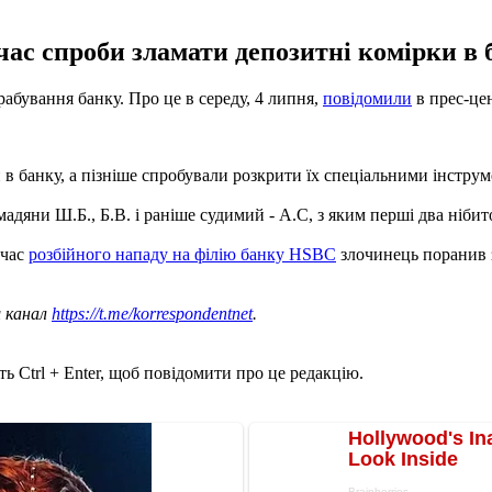
час спроби зламати депозитні комірки в 
абування банку. Про це в середу, 4 липня,
повідомили
в прес-це
 в банку, а пізніше спробували розкрити їх спеціальними інструм
дяни Ш.Б., Б.В. і раніше судимий - А.С, з яким перші два нібито
 час
розбійного нападу на філію банку HSBC
злочинець поранив з
ш канал
https://t.me/korrespondentnet
.
ь Ctrl + Enter, щоб повідомити про це редакцію.