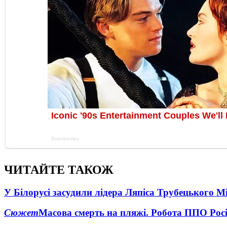
ЧИТАЙТЕ ТАКОЖ
У Білорусі засудили лідера Ляпіса Трубецького М
Сюжет
Масова смерть на пляжі. Робота ППО Росі