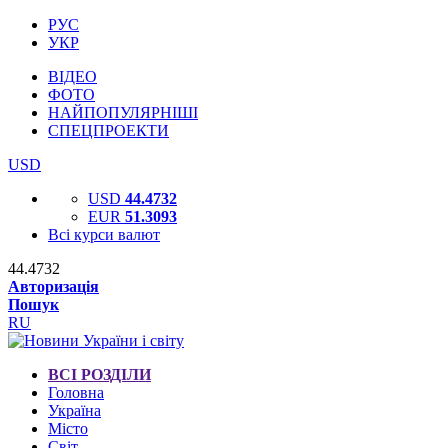
РУС
УКР
ВІДЕО
ФОТО
НАЙПОПУЛЯРНІШІ
СПЕЦПРОЕКТИ
USD
USD
44.4732
EUR
51.3093
Всі курси валют
44.4732
Авторизація
Пошук
RU
ВСІ РОЗДІЛИ
Головна
Україна
Місто
Світ