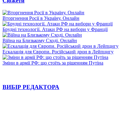
Сюжети
Вторгнення Росії в Україну. Онлайн
Брудні технології. Атаки РФ на вибори у Франції
Війна на Близькому Сході. Онлайн
Ескалація для Європи. Російський дрон в Лейпцигу
Зміни в армії РФ: що стоїть за рішенням Путіна
ВИБІР РЕДАКТОРА