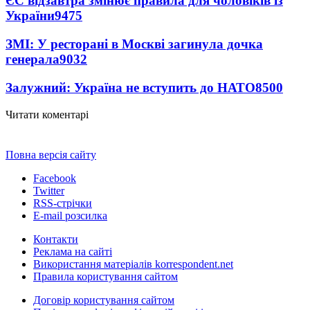
ЄС відзавтра змінює правила для чоловіків із
України
9475
ЗМІ: У ресторані в Москві загинула дочка
генерала
9032
Залужний: Україна не вступить до НАТО
8500
Читати коментарі
Повна версія сайту
Facebook
Twitter
RSS-стрічки
E-mail розсилка
Контакти
Реклама на сайті
Використання матеріалів korrespondent.net
Правила користування сайтом
Договір користування сайтом