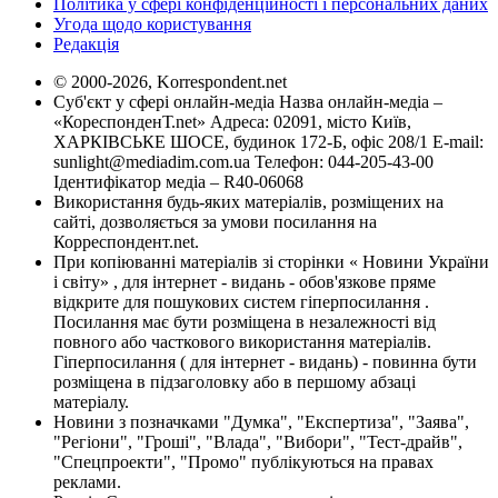
Політика у сфері конфіденційності і персональних даних
Угода щодо користування
Редакція
© 2000-2026, Korrespondent.net
Суб'єкт у сфері онлайн-медіа Назва онлайн-медіа –
«КореспонденТ.net» Адреса: 02091, місто Київ,
ХАРКІВСЬКЕ ШОСЕ, будинок 172-Б, офіс 208/1 E-mail:
sunlight@mediadim.com.ua
Телефон: 044-205-43-00
Ідентифікатор медіа – R40-06068
Використання будь-яких матеріалів, розміщених на
сайті, дозволяється за умови посилання на
Корреспондент.net.
При копіюванні матеріалів зі сторінки « Новини України
і світу» , для інтернет - видань - обов'язкове пряме
відкрите для пошукових систем гіперпосилання .
Посилання має бути розміщена в незалежності від
повного або часткового використання матеріалів.
Гіперпосилання ( для інтернет - видань) - повинна бути
розміщена в підзаголовку або в першому абзаці
матеріалу.
Новини з позначками "Думка", "Експертиза", "Заява",
"Регіони", "Гроші", "Влада", "Вибори", "Тест-драйв",
"Спецпроекти", "Промо" публікуються на правах
реклами.