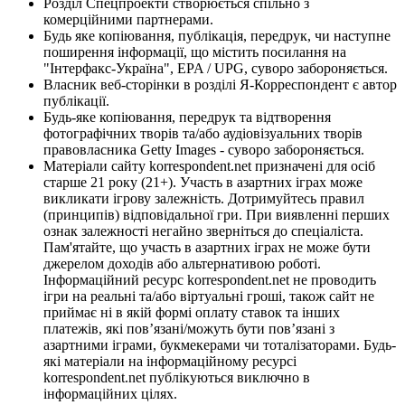
Розділ Спецпроекти створюється спільно з
комерційними партнерами.
Будь яке копіювання, публікація, передрук, чи наступне
поширення інформації, що містить посилання на
"Інтерфакс-Україна", EPA / UPG, суворо забороняється.
Власник веб-сторінки в розділі Я-Корреспондент є автор
публікації.
Будь-яке копіювання, передрук та відтворення
фотографічних творів та/або аудіовізуальних творів
правовласника Getty Images - суворо забороняється.
Матеріали сайту korrespondent.net призначені для осіб
старше 21 року (21+). Участь в азартних іграх може
викликати ігрову залежність. Дотримуйтесь правил
(принципів) відповідальної гри. При виявленні перших
ознак залежності негайно зверніться до спеціаліста.
Пам'ятайте, що участь в азартних іграх не може бути
джерелом доходів або альтернативою роботі.
Інформаційний ресурс korrespondent.net не проводить
ігри на реальні та/або віртуальні гроші, також сайт не
приймає ні в якій формі оплату ставок та інших
платежів, які пов’язані/можуть бути пов’язані з
азартними іграми, букмекерами чи тоталізаторами. Будь-
які матеріали на інформаційному ресурсі
korrespondent.net публікуються виключно в
інформаційних цілях.