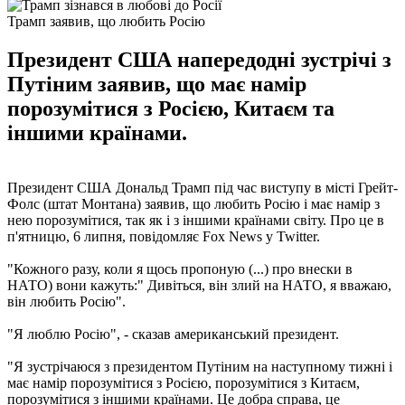
Трамп заявив, що любить Росію
Президент США напередодні зустрічі з
Путіним заявив, що має намір
порозумітися з Росією, Китаєм та
іншими країнами.
Президент США Дональд Трамп під час виступу в місті Грейт-
Фолс (штат Монтана) заявив, що любить Росію і має намір з
нею порозумітися, так як і з іншими країнами світу. Про це в
п'ятницю, 6 липня, повідомляє Fox News у Twitter.
"Кожного разу, коли я щось пропоную (...) про внески в
НАТО) вони кажуть:" Дивіться, він злий на НАТО, я вважаю,
він любить Росію".
"Я люблю Росію", - сказав американський президент.
"Я зустрічаюся з президентом Путіним на наступному тижні і
має намір порозумітися з Росією, порозумітися з Китаєм,
порозумітися з іншими країнами. Це добра справа, це