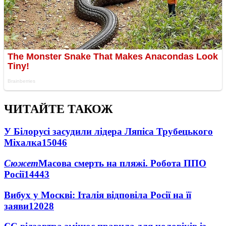
ЧИТАЙТЕ ТАКОЖ
У Білорусі засудили лідера Ляпіса Трубецького
Міхалка
15046
Сюжет
Масова смерть на пляжі. Робота ППО
Росії
14443
Вибух у Москві: Італія відповіла Росії на її
заяви
12028