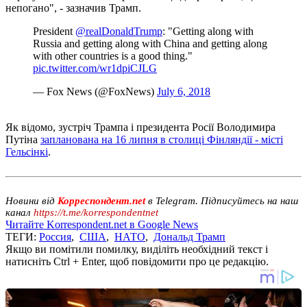
непогано", - зазначив Трамп.
President
@realDonaldTrump
: "Getting along with
Russia and getting along with China and getting along
with other countries is a good thing."
pic.twitter.com/wr1dpiCJLG
— Fox News (@FoxNews)
July 6, 2018
Як відомо, зустріч Трампа і президента Росії Володимира
Путіна
запланована на 16 липня в столиці Фінляндії - місті
Гельсінкі
.
Новини від
Корреспондент.net
в Telegram. Підписуйтесь на наш
канал
https://t.me/korrespondentnet
Читайте Korrespondent.net в Google News
ТЕГИ:
Россия
,
США
,
НАТО
,
Дональд Трамп
Якщо ви помітили помилку, виділіть необхідний текст і
натисніть Ctrl + Enter, щоб повідомити про це редакцію.