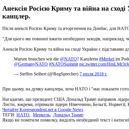
Анексія Росією Криму та війна на сході
канцлер.
Після анексії Росією Криму та вторгнення на Донбас, для НАТ
"Для цього ми повинні вжити необхідних заходів, наприклад, че
Анексія Росією Криму та війна на сході України є підставами 
Warum brauchen wir die
@NATO
? Kanzlerin
#Merkel
im Podc
@GermanyNATO
#NATOSummit
pic.twitter.com/HmLMr3rJ
— Steffen Seibert (@RegSprecher)
7 июля 2018 г.
При цьому, на думку канцлера, хоча НАТО і "має показати гот
Нагадаємо, що президент США Дональд Трамп направив лідера
Листи, зокрема, отримали лідери Німеччини, Бельгії, Норвегії,
Читайте Korrespondent.net в Google News
ТЕГИ:
НАТО
,
Меркель
,
Дональд Трамп
Якщо ви помітили помилку, виділіть необхідний текст і натисніт