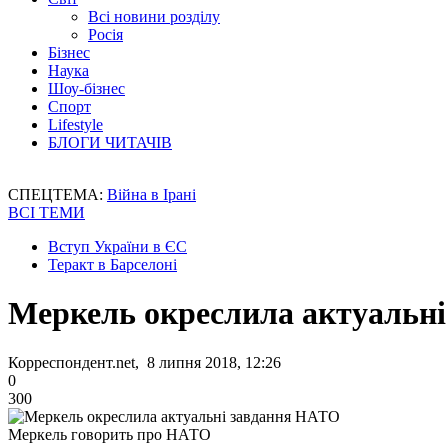
Всі новини розділу
Росія
Бізнес
Наука
Шоу-бізнес
Спорт
Lifestyle
БЛОГИ ЧИТАЧІВ
СПЕЦТЕМА:
Війна в Ірані
ВСІ ТЕМИ
Вступ України в ЄС
Теракт в Барселоні
Меркель окреслила актуальн
Корреспондент.net, 8 липня 2018, 12:26
0
300
Меркель говорить про НАТО