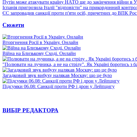
Путін може атакувати країну НАТО ще до закінчення війни в Ук
Іспанія пригрозила Італії "відповісти" на прикордонний контро
ЄС запровадив санкції проти п'яти осіб, причетних до ВПК Росі
Сюжети
Вторгнення Росії в Україну. Онлайн
Війна на Близькому Сході. Онлайн
"Полювати на лучника, а не на стрілу". Як Україні боротись з 
Загадковий звук вибуху налякав Москву: що це було
Підсумки 06.08: Санкції проти РФ і дрон у Лейпцигу
ВИБІР РЕДАКТОРА