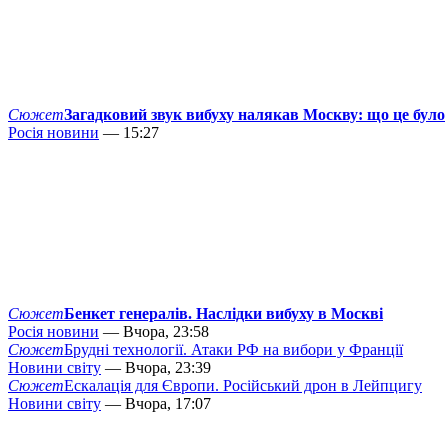
Сюжет
Загадковий звук вибуху налякав Москву: що це було
Росія новини
— 15:27
Сюжет
Бенкет генералів. Наслідки вибуху в Москві
Росія новини
— Вчора, 23:58
Сюжет
Брудні технології. Атаки РФ на вибори у Франції
Новини світу
— Вчора, 23:39
Сюжет
Ескалація для Європи. Російський дрон в Лейпцигу
Новини світу
— Вчора, 17:07