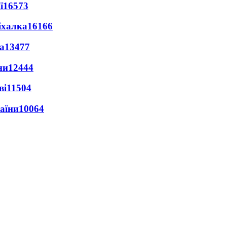
ї
16573
іхалка
16166
а
13477
ни
12444
ві
11504
раїни
10064