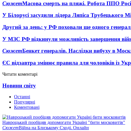
Сюжет
Масова смерть на пляжі. Робота ППО Росі
У Білорусі засудили лідера Ляпіса Трубецького М
Другий за день: у РФ поховали ще одного генерал
У МЗС РФ відкинули можливість завершення вій
Сюжет
Бенкет генералів. Наслідки вибуху в Моск
ЄС відзавтра змінює правила для чоловіків із Ук
Читати коментарі
Новини світу
Останні
Популярні
Коментовані
Навроцький пообіцяв допомогати Україні "бити московитів"
Сюжет
Війна на Близькому Сході. Онлайн