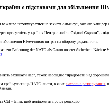
 України є підставами для збільшення Н
О важливо "сфокусуватися на захисті Альянсу", заявила канцле
рез присутність у країнах Центральної та Східної Європи", - пі
для збільшення Німеччиною витрат на оборону, додала вона.
ast zur Bedeutung der NATO als Garant unserer Sicherheit. Nächste 
cI
овність захищати нас", також необхідно "працювати над хорошим
м країн-учасниць НАТО листи, в яких
висловив розчарування
, 
 Канади.
ь Ctrl + Enter, щоб повідомити про це редакцію.