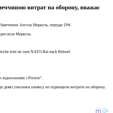
імеччиною витрат на оборону, вважає
р Німеччини Ангела Меркель, передає
DW
.
дкреслила Меркель.
Woche reist sie zum NATO-Rat nach Brüssel.
и відносинами з Росією".
що деякі учасники альянсу не підвищили витрати на оборону.