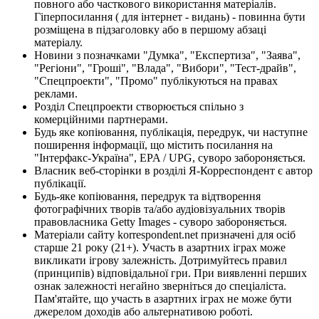
повного або часткового використання матеріалів.
Гіперпосилання ( для інтернет - видань) - повинна бути
розміщена в підзаголовку або в першому абзаці
матеріалу.
Новини з позначками "Думка", "Експертиза", "Заява",
"Регіони", "Гроші", "Влада", "Вибори", "Тест-драйв",
"Спецпроекти", "Промо" публікуються на правах
реклами.
Розділ Спецпроекти створюється спільно з
комерційними партнерами.
Будь яке копіювання, публікація, передрук, чи наступне
поширення інформації, що містить посилання на
"Інтерфакс-Україна", EPA / UPG, суворо забороняється.
Власник веб-сторінки в розділі Я-Корреспондент є автор
публікації.
Будь-яке копіювання, передрук та відтворення
фотографічних творів та/або аудіовізуальних творів
правовласника Getty Images - суворо забороняється.
Матеріали сайту korrespondent.net призначені для осіб
старше 21 року (21+). Участь в азартних іграх може
викликати ігрову залежність. Дотримуйтесь правил
(принципів) відповідальної гри. При виявленні перших
ознак залежності негайно зверніться до спеціаліста.
Пам'ятайте, що участь в азартних іграх не може бути
джерелом доходів або альтернативою роботі.