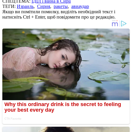
СПЕЦТЕМА:
ІДІЛ і війна в Сирії
ТЕГИ:
Израиль
,
Сирия
,
ракеты
,
авиаудар
Якщо ви помітили помилку, виділіть необхідний текст і
натисніть Ctrl + Enter, щоб повідомити про це редакцію.