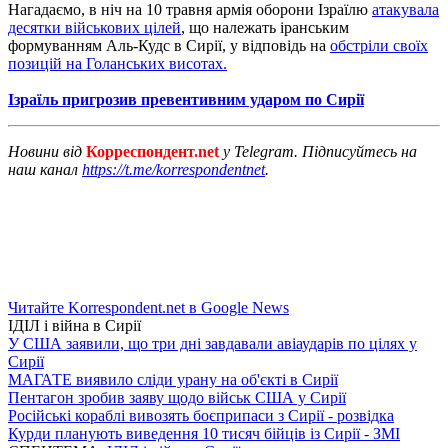
Нагадаємо, в ніч на 10 травня армія оборони Ізраїлю
атакувала
десятки військових цілей
, що належать іранським
формуванням Аль-Кудс в Сирії, у відповідь на
обстріли своїх
позицій на Голанських висотах.
Ізраїль пригрозив превентивним ударом по Сирії
Новини від
Корреспондент.net
у Telegram. Підписуйтесь на
наш канал
https://t.me/korrespondentnet
.
Читайте Korrespondent.net в Google News
ІДІЛ і війна в Сирії
У США заявили, що три дні завдавали авіаударів по цілях у
Сирії
МАГАТЕ виявило сліди урану на об'єкті в Сирії
Пентагон зробив заяву щодо військ США у Сирії
Російські кораблі вивозять боєприпаси з Сирії - розвідка
Курди планують виведення 10 тисяч бійців із Сирії - ЗМІ