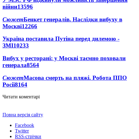
війни
13596
Сюжет
Бенкет генералів. Наслідки вибуху в
Москві
12266
Україна поставила Путіна перед дилемою -
ЗМІ
10233
Вибух у ресторані: у Москві таємно поховали
генерала
8564
Сюжет
Масова смерть на пляжі. Робота ППО
Росії
8164
Читати коментарі
Повна версія сайту
Facebook
Twitter
RSS-стрічки