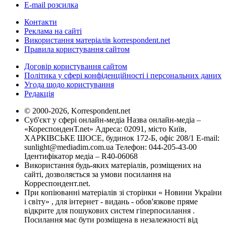
E-mail розсилка
Контакти
Реклама на сайті
Використання матеріалів korrespondent.net
Правила користування сайтом
Договір користування сайтом
Політика у сфері конфіденційності і персональних даних
Угода щодо користування
Редакція
© 2000-2026, Korrespondent.net
Суб'єкт у сфері онлайн-медіа Назва онлайн-медіа –
«КореспонденТ.net» Адреса: 02091, місто Київ,
ХАРКІВСЬКЕ ШОСЕ, будинок 172-Б, офіс 208/1 E-mail:
sunlight@mediadim.com.ua
Телефон: 044-205-43-00
Ідентифікатор медіа – R40-06068
Використання будь-яких матеріалів, розміщених на
сайті, дозволяється за умови посилання на
Корреспондент.net.
При копіюванні матеріалів зі сторінки « Новини України
і світу» , для інтернет - видань - обов'язкове пряме
відкрите для пошукових систем гіперпосилання .
Посилання має бути розміщена в незалежності від