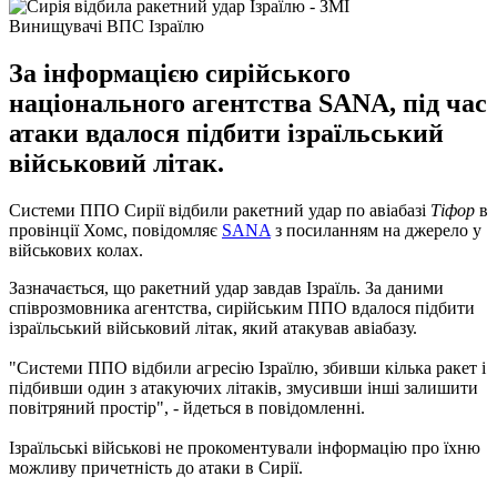
Винищувачі ВПС Ізраїлю
За інформацією сирійського
національного агентства SANA, під час
атаки вдалося підбити ізраїльський
військовий літак.
Системи ППО Сирії відбили ракетний удар по авіабазі
Тіфор
в
провінції Хомс, повідомляє
SANA
з посиланням на джерело у
військових колах.
Зазначається
,
що
ракетний
удар
завдав
Ізраїль
.
За даними
співрозмовника
агентства
,
сирійським
ППО
вдалося
підбити
ізраїльський
військовий
літак
,
який
атакував
авіабазу
.
"
Системи
ППО
відбили
агресію
Ізраїлю
,
збивши
кілька
ракет
і
підбивши
один
з
атакуючих
літаків
,
змусивши
інші
залишити
повітряний
простір
"
,
-
йдеться
в
повідомленні
.
Ізраїльські
військові
не
прокоментували
інформацію
про
їхню
можливу причетність
до атаки
в
Сирії
.