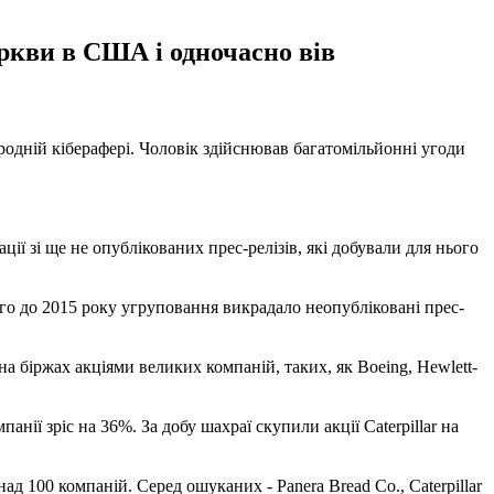
еркви в США і одночасно вів
родній кіберафері. Чоловік здійснював багатомільйонні угоди
ї зі ще не опублікованих прес-релізів, які добували для нього
-го до 2015 року угруповання викрадало неопубліковані прес-
а біржах акціями великих компаній, таких, як Boeing, Hewlett-
анії зріс на 36%. За добу шахраї скупили акції Caterpillar на
д 100 компаній. Серед ошуканих - Panera Bread Co., Caterpillar