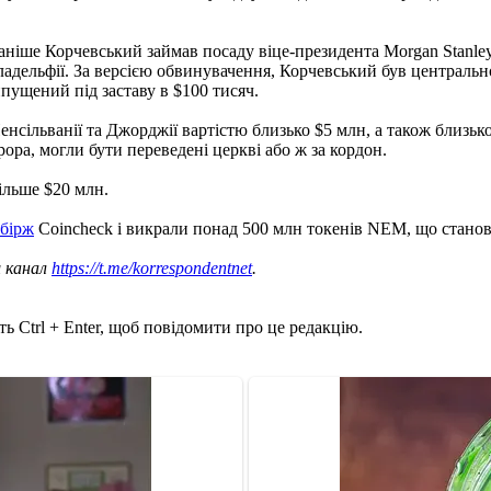
ніше Корчевський займав посаду віце-президента Morgan Stanley,
іладельфії. За версією обвинувачення, Корчевський був централь
ипущений під заставу в $100 тисяч.
нсільванії та Джорджії вартістю близько $5 млн, а також близько
ора, могли бути переведені церкві або ж за кордон.
ільше $20 млн.
 бірж
Coincheck і викрали понад 500 млн токенів NEM, що станов
ш канал
https://t.me/korrespondentnet
.
ь Ctrl + Enter, щоб повідомити про це редакцію.