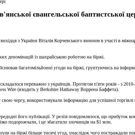
ері
в'янської євангельської баптистської ц
вихідця з України Віталія Корчевського винним в участі в міжна
.
ьких деномінацій із шахрайською роботою на біржі.
нював багатомільйонні угоди на біржі, грунтуючись на інформаці
кладалося переважно з українців. Протягом п'яти років - з 2010
ness Wire (входить у Berkshire Hathaway Воррена Баффета).
у свою чергу, використовували інформацію для успішної торгівлі н
редодні його публікації. У релізі повідомлялося, що прибуток комп
 різко подорожчали, і це збагатило злочинців на $1 млн.
ли на біржі більше тисячі угод, унаслідок чого постраждали пона