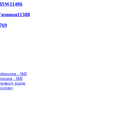
 ISW
11406
'язниця
11388
769
роєння - ЗМІ
 дозволу влади
ідділку