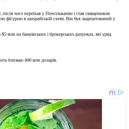
 після чого переїхав у Пенсільванію і став священиком
ною фігурою в шахрайській схемі. Він був заарештований у
 $5 млн на банківських і брокерських рахунках, які уряд
ить близько 400 млн доларів.