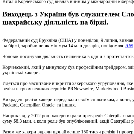
Віталія Корчевського суд визнав винним у міжнародній кібераф
Виходець з України був служителем Сло
шахрайську діяльність на біржі.
Федеральний суд Брукліна (США) у понеділок, 9 липня, визнав 
на біржі, заробивши як мінімум 14 млн доларів, повідомляє
AIN
Чоловік поєднував діяльність священика в одній з протестантс
Корчевський, який у минулому був професійним трейдером, здійс
українські хакери.
Йдеться про масштабне викриття хакерського угруповання, яке с
релізи в трьох великих сервісів PRNewswire, Marketwired і Busi
Викрадені релізи хакери передавали своїм спільникам, а вони, 
Packard, Caterpillar, Oracle, та інших.
Наприклад, у 2012 році хакери вкрали прес-реліз Caterpillar напе
суму $8,3 млн, а коли реліз був опублікований, акції Caterpillar
Разом же хакери вкрали щонайменше 150 тисяч релізів і проверну