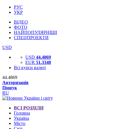
РУС
УКР
ВІДЕО
ФОТО
НАЙПОПУЛЯРНІШІ
СПЕЦПРОЕКТИ
USD
USD
44.4869
EUR
51.3348
Всі курси валют
44.4869
Авторизація
Пошук
RU
ВСІ РОЗДІЛИ
Головна
Україна
Місто
Світ