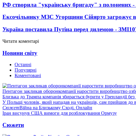
РФ створила "українську бригаду" з полонених -
Ексочільнику МЗС Угорщини Сійярто загрожує в
Україна поставила Путіна перед дилемою - ЗМІ
10
Читати коментарі
Новини світу
Останні
Популярні
Коментовані
Пентагон закликав оборонкомпанії наростити виробництво озб
Близька до Трампа компанія збирається бурити у Гренландії без
У Польщі чоловік, який нападав на українців, сам прийшов до в
Сюжет
Війна на Близькому Сході. Онлайн
Іран висунув США вимоги для розблокування Ормузу
Сюжети