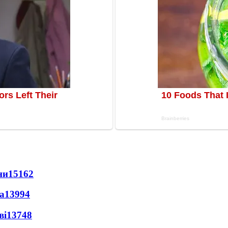
ни
15162
а
13994
ві
13748