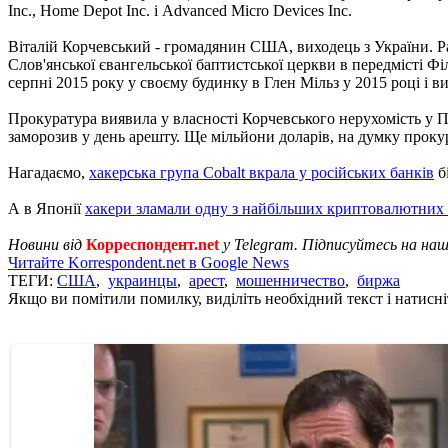
Inc., Home Depot Inc. і Advanced Micro Devices Inc.
Віталій Корчевський - громадянин США, виходець з України. Ра
Слов'янської євангельської баптистської церкви в передмісті Ф
серпні 2015 року у своєму будинку в Глен Мільз у 2015 році і в
Прокуратура виявила у власності Корчевського нерухомість у Пе
заморозив у день арешту. Ще мільйони доларів, на думку прокур
Нагадаємо,
хакерська група Cobalt вкрала у російських банків
б
А в Японії
хакери зламали одну з найбільших криптовалютних
Новини від
Корреспондент.net
у Telegram. Підписуйтесь на на
Читайте Korrespondent.net в Google News
ТЕГИ:
США
,
украинцы
,
арест
,
мошенничество
,
биржа
Якщо ви помітили помилку, виділіть необхідний текст і натисніт