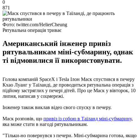
0
871
Фото: twitter.com/HelierCheung
Рятувальна операція триває
Американський інженер привіз
рятувальникам міні-субмарину, однак
ті відмовилися її використовувати.
Голова компаній SpaceX і Tesla Ілон Маск спустився в печеру
Кхао Луанг у Таїланді, де проводиться рятувальна операція з
підйому застряглих у печері дітей. Про це Маск у вівторок, 10
липня, написав у соцмережі.
Інженер також виклав відео свого спуску в печеру.
Маск розповів, що
привіз із собою в Таїланд міні-субмарину
,
яка може стати в нагоді рятувальникам.
"Тільки-но повернувся з печери. Міні-субмарина готова, якщо