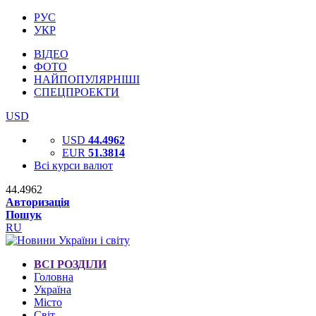
РУС
УКР
ВІДЕО
ФОТО
НАЙПОПУЛЯРНІШІ
СПЕЦПРОЕКТИ
USD
USD
44.4962
EUR
51.3814
Всі курси валют
44.4962
Авторизація
Пошук
RU
ВСІ РОЗДІЛИ
Головна
Україна
Місто
Світ