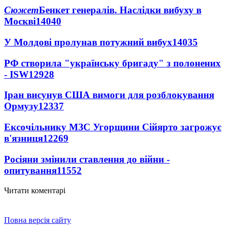
Сюжет
Бенкет генералів. Наслідки вибуху в
Москві
14040
У Молдові пролунав потужний вибух
14035
РФ створила "українську бригаду" з полонених
- ISW
12928
Іран висунув США вимоги для розблокування
Ормузу
12337
Ексочільнику МЗС Угорщини Сійярто загрожує
в'язниця
12269
Росіяни змінили ставлення до війни -
опитування
11552
Читати коментарі
Повна версія сайту