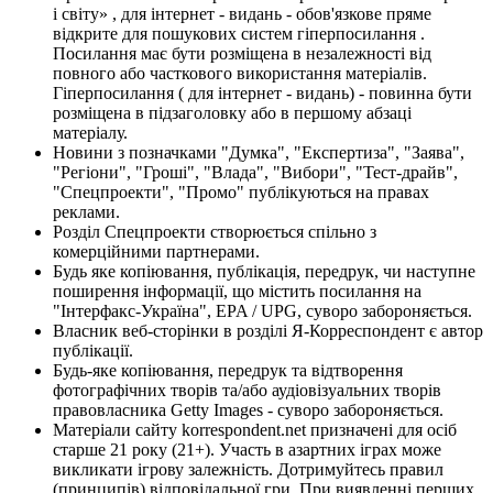
і світу» , для інтернет - видань - обов'язкове пряме
відкрите для пошукових систем гіперпосилання .
Посилання має бути розміщена в незалежності від
повного або часткового використання матеріалів.
Гіперпосилання ( для інтернет - видань) - повинна бути
розміщена в підзаголовку або в першому абзаці
матеріалу.
Новини з позначками "Думка", "Експертиза", "Заява",
"Регіони", "Гроші", "Влада", "Вибори", "Тест-драйв",
"Спецпроекти", "Промо" публікуються на правах
реклами.
Розділ Спецпроекти створюється спільно з
комерційними партнерами.
Будь яке копіювання, публікація, передрук, чи наступне
поширення інформації, що містить посилання на
"Інтерфакс-Україна", EPA / UPG, суворо забороняється.
Власник веб-сторінки в розділі Я-Корреспондент є автор
публікації.
Будь-яке копіювання, передрук та відтворення
фотографічних творів та/або аудіовізуальних творів
правовласника Getty Images - суворо забороняється.
Матеріали сайту korrespondent.net призначені для осіб
старше 21 року (21+). Участь в азартних іграх може
викликати ігрову залежність. Дотримуйтесь правил
(принципів) відповідальної гри. При виявленні перших