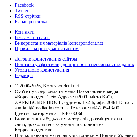
Facebook
Twitter
RSS-стрічки
E-mail розсилка
Контакти
Реклама на сайті
Використання матеріалів korrespondent.net
Правила користування сайтом
Договір користування сайтом
Політика у сфері конфіденційності і персональних даних
Угода щодо користування
Редакція
© 2000-2026, Korrespondent.net
Суб'єкт у сфері онлайн-медіа Назва онлайн-медіа –
«КореспонденТ.net» Адреса: 02091, місто Київ,
ХАРКІВСЬКЕ ШОСЕ, будинок 172-Б, офіс 208/1 E-mail:
sunlight@mediadim.com.ua
Телефон: 044-205-43-00
Ідентифікатор медіа – R40-06068
Використання будь-яких матеріалів, розміщених на
сайті, дозволяється за умови посилання на
Корреспондент.net.
При копіюванні матеріалів зі сторінки « Новини України