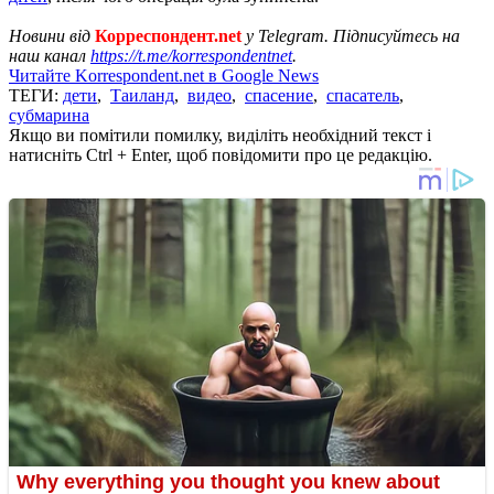
Новини від
Корреспондент.net
у Telegram. Підписуйтесь на
наш канал
https://t.me/korrespondentnet
.
Читайте Korrespondent.net в Google News
ТЕГИ:
дети
,
Таиланд
,
видео
,
спасение
,
спасатель
,
субмарина
Якщо ви помітили помилку, виділіть необхідний текст і
натисніть Ctrl + Enter, щоб повідомити про це редакцію.