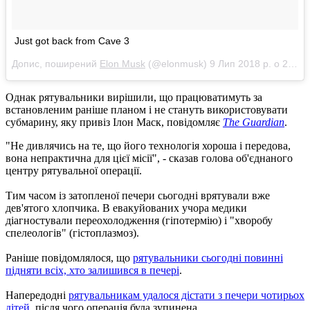
Just got back from Cave 3
Допис, поширений
Elon Musk
(@elonmusk)
9 Лип 2018 р. о 2:43 PDT
Однак рятувальники вирішили, що працюватимуть за
встановленим раніше планом і не стануть використовувати
субмарину, яку привіз Ілон Маск, повідомляє
The Guardian
.
"Не дивлячись на те, що його технологія хороша і передова,
вона непрактична для цієї місії", - сказав голова об'єднаного
центру рятувальної операції.
Тим часом із затопленої печери сьогодні врятували вже
дев'ятого хлопчика. В евакуйованих учора медики
діагностували переохолодження (гіпотермію) і "хворобу
спелеологів" (гістоплазмоз).
Раніше повідомлялося, що
рятувальники сьогодні повинні
підняти всіх, хто залишився в печері
.
Напередодні
рятувальникам удалося дістати з печери чотирьох
дітей
, після чого операція була зупинена.