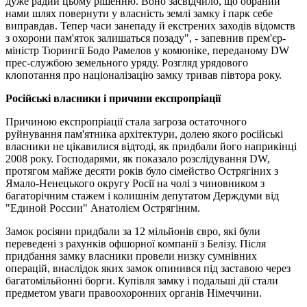
дуже радий цьому рішенню. Воно засвідчило, що обраний
нами шлях повернути у власність землі замку і парк себе
виправдав. Тепер часи занепаду й екстрених заходів відомств
з охорони пам'яток залишаться позаду", - запевнив прем'єр-
міністр Тюрингії Бодо Рамелов у комюніке, переданому DW
прес-службою земельного уряду. Розгляд урядового
клопотання про націоналізацію замку тривав півтора року.
Російські власники і причини експропріації
Причиною експропріації стала загроза остаточного
руйнування пам'ятника архітектури, долею якого російські
власники не цікавилися відтоді, як придбали його наприкінці
2008 року. Господарями, як показало розслідування DW,
протягом майже десяти років було сімейство Острягіних з
Ямало-Ненецького округу Росії на чолі з чиновником з
багаторічним стажем і колишнім депутатом Держдуми від
"Единой России" Анатолієм Острягіним.
Замок росіяни придбали за 12 мільйонів євро, які були
переведені з рахунків офшорної компанії з Белізу. Після
придбання замку власники провели низку сумнівних
операцій, внаслідок яких замок опинився під заставою через
багатомільйонні борги. Купівля замку і подальші дії стали
предметом уваги правоохоронних органів Німеччини.