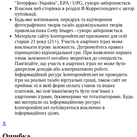
"Інтерфакс-Україна", EPA / UPG, суворо забороняється.
Власник веб-сторінки в розділі Я-Корреспондент є автор
публікації.
Будь-яке копіювання, передрук та відтворення
фотографічних творів та/або аудіовізуальних творів
правовласника Getty Images - суворо забороняється.
Матеріали сайту korrespondent.net призначені для осіб
старше 21 року (21+). Участь в азартних іграх може
викликати ігрову залежність. Дотримуйтесь правил
(принципів) відповідальної гри. При виявленні перших
ознак залежності негайно зверніться до спеціаліста.
Пам'ятайте, що участь в азартних іграх не може бути
джерелом доходів або альтернативою роботі.
Інформаційний ресурс korrespondent.net не проводить
ігри на реальні та/або віртуальні гроші, також сайт не
приймає ні в якій формі оплату ставок та інших
платежів, які пов’язані/можуть бути пов’язані з
азартними іграми, букмекерами чи тоталізаторами. Будь-
які матеріали на інформаційному ресурсі
korrespondent.net публікуються виключно в
інформаційних цілях.
X
Ошибка