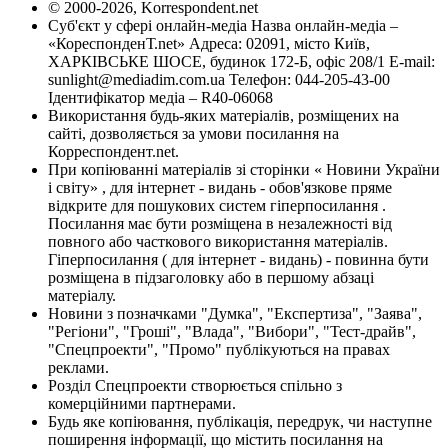
© 2000-2026, Korrespondent.net
Суб'єкт у сфері онлайн-медіа Назва онлайн-медіа –
«КореспонденТ.net» Адреса: 02091, місто Київ,
ХАРКІВСЬКЕ ШОСЕ, будинок 172-Б, офіс 208/1 E-mail:
sunlight@mediadim.com.ua
Телефон: 044-205-43-00
Ідентифікатор медіа – R40-06068
Використання будь-яких матеріалів, розміщених на
сайті, дозволяється за умови посилання на
Корреспондент.net.
При копіюванні матеріалів зі сторінки « Новини України
і світу» , для інтернет - видань - обов'язкове пряме
відкрите для пошукових систем гіперпосилання .
Посилання має бути розміщена в незалежності від
повного або часткового використання матеріалів.
Гіперпосилання ( для інтернет - видань) - повинна бути
розміщена в підзаголовку або в першому абзаці
матеріалу.
Новини з позначками "Думка", "Експертиза", "Заява",
"Регіони", "Гроші", "Влада", "Вибори", "Тест-драйв",
"Спецпроекти", "Промо" публікуються на правах
реклами.
Розділ Спецпроекти створюється спільно з
комерційними партнерами.
Будь яке копіювання, публікація, передрук, чи наступне
поширення інформації, що містить посилання на