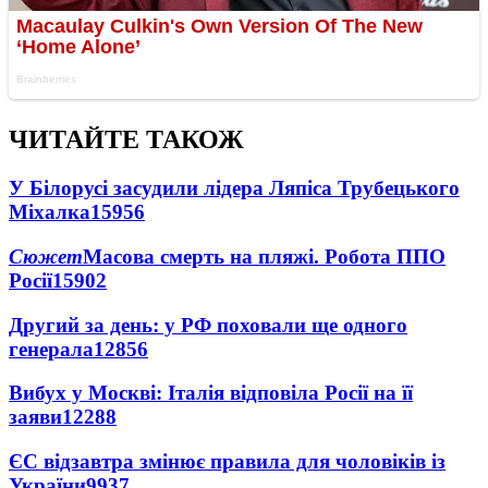
ЧИТАЙТЕ ТАКОЖ
У Білорусі засудили лідера Ляпіса Трубецького
Міхалка
15956
Сюжет
Масова смерть на пляжі. Робота ППО
Росії
15902
Другий за день: у РФ поховали ще одного
генерала
12856
Вибух у Москві: Італія відповіла Росії на її
заяви
12288
ЄС відзавтра змінює правила для чоловіків із
України
9937