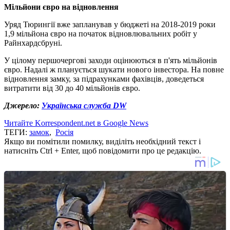
Мільйони євро на відновлення
Уряд Тюрингії вже запланував у бюджеті на 2018-2019 роки
1,9 мільйона євро на початок відновлювальних робіт у
Райнхардсбруні.
У цілому першочергові заходи оцінюються в п'ять мільйонів
євро. Надалі ж планується шукати нового інвестора. На повне
відновлення замку, за підрахунками фахівців, доведеться
витратити від 30 до 40 мільйонів євро.
Джерело:
Українська служба DW
Читайте Korrespondent.net в Google News
ТЕГИ:
замок
,
Росія
Якщо ви помітили помилку, виділіть необхідний текст і
натисніть Ctrl + Enter, щоб повідомити про це редакцію.