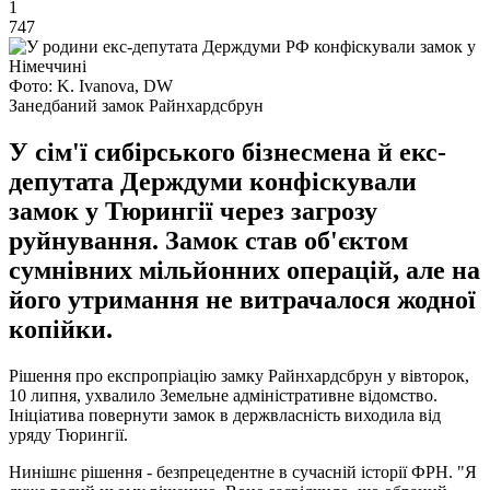
1
747
Фото: K. Ivanova, DW
Занедбаний замок Райнхардсбрун
У сім'ї сибірського бізнесмена й екс-
депутата Держдуми конфіскували
замок у Тюрингії через загрозу
руйнування. Замок став об'єктом
сумнівних мільйонних операцій, але на
його утримання не витрачалося жодної
копійки.
Рішення про експропріацію замку Райнхардсбрун у вівторок,
10 липня, ухвалило Земельне адміністративне відомство.
Ініціатива повернути замок в держвласність виходила від
уряду Тюрингії.
Нинішнє рішення - безпрецедентне в сучасній історії ФРН. "Я