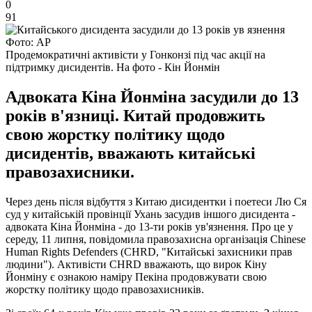
0
91
Фото: АР
Продемократичні активісти у Гонконзі під час акції на
підтримку дисидентів. На фото - Кін Йонмін
Адвоката Кіна Йонміна засудили до 13
років в'язниці. Китай продовжить
свою жорстку політику щодо
дисидентів, вважають китайські
правозахисники.
Через день після відбуття з Китаю дисидентки і поетеси Лю Ся
суд у китайській провінції Ухань засудив іншого дисидента -
адвоката Кіна Йонміна - до 13-ти років ув'язнення. Про це у
середу, 11 липня, повідомила правозахисна організація Chinese
Human Rights Defenders (CHRD, "Китайські захисники прав
людини"). Активісти CHRD вважають, що вирок Кіну
Йонміну є ознакою наміру Пекіна продовжувати свою
жорстку політику щодо правозахисників.