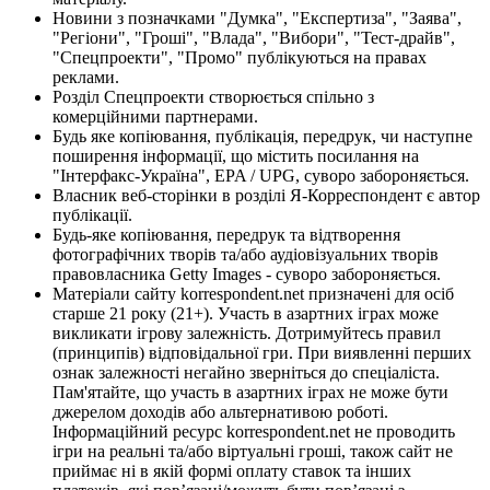
Новини з позначками "Думка", "Експертиза", "Заява",
"Регіони", "Гроші", "Влада", "Вибори", "Тест-драйв",
"Спецпроекти", "Промо" публікуються на правах
реклами.
Розділ Спецпроекти створюється спільно з
комерційними партнерами.
Будь яке копіювання, публікація, передрук, чи наступне
поширення інформації, що містить посилання на
"Інтерфакс-Україна", EPA / UPG, суворо забороняється.
Власник веб-сторінки в розділі Я-Корреспондент є автор
публікації.
Будь-яке копіювання, передрук та відтворення
фотографічних творів та/або аудіовізуальних творів
правовласника Getty Images - суворо забороняється.
Матеріали сайту korrespondent.net призначені для осіб
старше 21 року (21+). Участь в азартних іграх може
викликати ігрову залежність. Дотримуйтесь правил
(принципів) відповідальної гри. При виявленні перших
ознак залежності негайно зверніться до спеціаліста.
Пам'ятайте, що участь в азартних іграх не може бути
джерелом доходів або альтернативою роботі.
Інформаційний ресурс korrespondent.net не проводить
ігри на реальні та/або віртуальні гроші, також сайт не
приймає ні в якій формі оплату ставок та інших