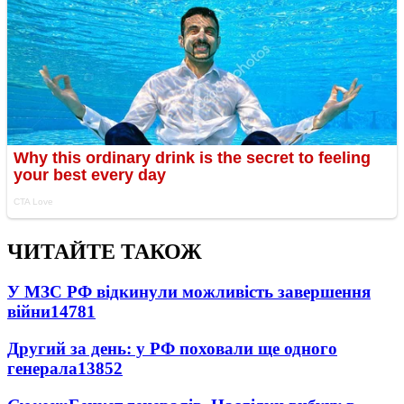
ЧИТАЙТЕ ТАКОЖ
У МЗС РФ відкинули можливість завершення
війни
14781
Другий за день: у РФ поховали ще одного
генерала
13852