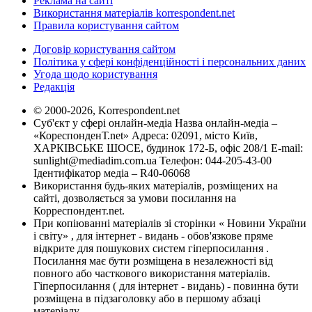
Реклама на сайті
Використання матеріалів korrespondent.net
Правила користування сайтом
Договір користування сайтом
Політика у сфері конфіденційності і персональних даних
Угода щодо користування
Редакція
© 2000-2026, Korrespondent.net
Суб'єкт у сфері онлайн-медіа Назва онлайн-медіа –
«КореспонденТ.net» Адреса: 02091, місто Київ,
ХАРКІВСЬКЕ ШОСЕ, будинок 172-Б, офіс 208/1 E-mail:
sunlight@mediadim.com.ua
Телефон: 044-205-43-00
Ідентифікатор медіа – R40-06068
Використання будь-яких матеріалів, розміщених на
сайті, дозволяється за умови посилання на
Корреспондент.net.
При копіюванні матеріалів зі сторінки « Новини України
і світу» , для інтернет - видань - обов'язкове пряме
відкрите для пошукових систем гіперпосилання .
Посилання має бути розміщена в незалежності від
повного або часткового використання матеріалів.
Гіперпосилання ( для інтернет - видань) - повинна бути
розміщена в підзаголовку або в першому абзаці
матеріалу.