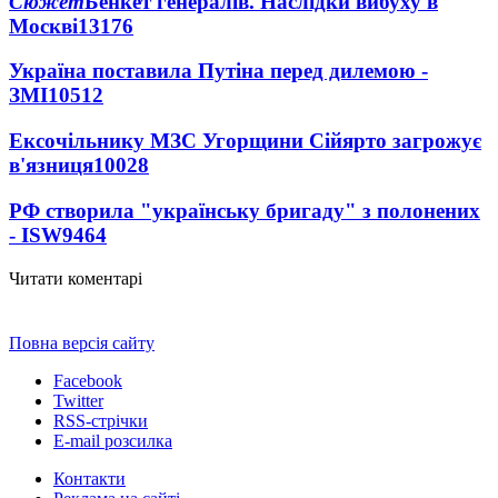
Сюжет
Бенкет генералів. Наслідки вибуху в
Москві
13176
Україна поставила Путіна перед дилемою -
ЗМІ
10512
Ексочільнику МЗС Угорщини Сійярто загрожує
в'язниця
10028
РФ створила "українську бригаду" з полонених
- ISW
9464
Читати коментарі
Повна версія сайту
Facebook
Twitter
RSS-стрічки
E-mail розсилка
Контакти