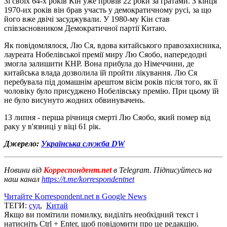
Зі своїх 64-х років Кін уже провів 22 роки за ґратами. З кінця
1970-их років він брав участь у демократичному русі, за що
його вже двічі засуджували. У 1980-му Кін став
співзасновником Демократичної партії Китаю.
Як повідомлялося, Лю Ся, вдова китайського правозахисника,
лауреата Нобелівської премії миру Лю Сяобо, напередодні
змогла залишити КНР. Вона прибула до Німеччини, де
китайська влада дозволила їй пройти лікування. Лю Ся
перебувала під домашнім арештом вісім років після того, як її
чоловіку було присуджено Нобелівську премію. При цьому їй
не було висунуто жодних обвинувачень.
13 липня - перша річниця смерті Лю Сяобо, який помер від
раку у в'язниці у віці 61 рік.
Джерело:
Українська служба DW
Новини від
Корреспондент.net
в Telegram. Підписуйтесь на
наш канал
https://t.me/korrespondentnet
Читайте Korrespondent.net в Google News
ТЕГИ:
суд
,
Китай
Якщо ви помітили помилку, виділіть необхідний текст і
натисніть Ctrl + Enter, щоб повідомити про це редакцію.