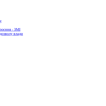
у
роєння - ЗМІ
 дозволу влади