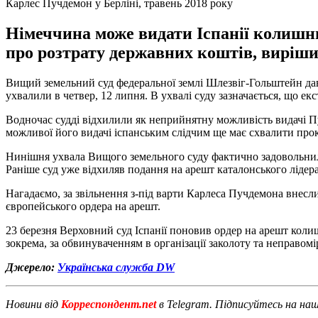
Карлес Пучдемон у Берліні, травень 2018 року
Німеччина може видати Іспанії колишнь
про розтрату державних коштів, виріш
Вищий земельний суд федеральної землі Шлезвіг-Гольштейн дав 
ухвалили в четвер, 12 липня. В ухвалі суду зазначається, що е
Водночас судді відхилили як неприйнятну можливість видачі Пу
можливої його видачі іспанським слідчим ще має схвалити проку
Нинішня ухвала Вищого земельного суду фактично задовольнила
Раніше суд уже відхиляв подання на арешт каталонського лідера,
Нагадаємо, за звільнення з-під варти Карлеса Пучдемона внесли
європейського ордера на арешт.
23 березня Верховний суд Іспанії поновив ордер на арешт колиш
зокрема, за обвинуваченням в організації заколоту та неправо
Джерело:
Українська служба DW
Новини від
Корреспондент.net
в Telegram. Підписуйтесь на на