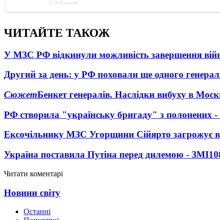
ЧИТАЙТЕ ТАКОЖ
У МЗС РФ відкинули можливість завершення вій
Другий за день: у РФ поховали ще одного генерал
Сюжет
Бенкет генералів. Наслідки вибуху в Моск
РФ створила "українську бригаду" з полонених -
Ексочільнику МЗС Угорщини Сійярто загрожує в
Україна поставила Путіна перед дилемою - ЗМІ
10
Читати коментарі
Новини світу
Останні