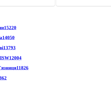
ни
15220
а
14050
ві
13793
 ISW
12004
'язниця
11826
862