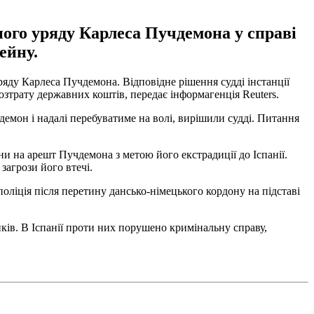
ого уряду Карлеса Пучдемона у справі
ейну.
ряду Карлеса Пучдемона. Відповідне рішення судді інстанції
озтрату державних коштів, передає інформагенція Reuters.
емон і надалі перебуватиме на волі, вирішили судді. Питання
 на арешт Пучдемона з метою його екстрадиції до Іспанії.
загрози його втечі.
поліція піcля перетину дансько-німецького кордону на підставі
ків. В Іспанії проти них порушено кримінальну справу,