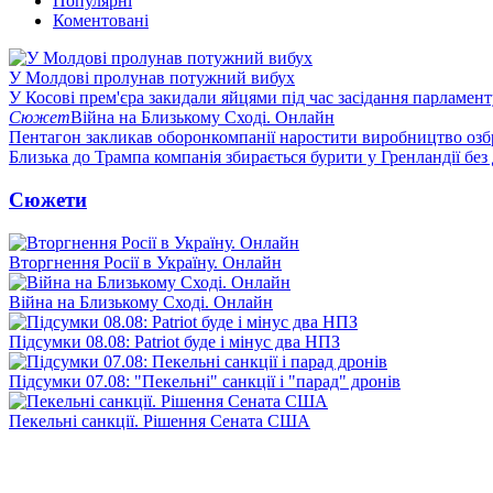
Популярні
Коментовані
У Молдові пролунав потужний вибух
У Косові прем'єра закидали яйцями під час засідання парламент
Сюжет
Війна на Близькому Сході. Онлайн
Пентагон закликав оборонкомпанії наростити виробництво озб
Близька до Трампа компанія збирається бурити у Гренландії без
Сюжети
Вторгнення Росії в Україну. Онлайн
Війна на Близькому Сході. Онлайн
Підсумки 08.08: Patriot буде і мінус два НПЗ
Підсумки 07.08: "Пекельні" санкції і "парад" дронів
Пекельні санкції. Рішення Сената США