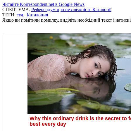
Читайте Korrespondent.net в Google News
СПЕЦТЕМА:
Референдум про незалежність Каталонії
ТЕГИ:
суд
,
Каталония
Якщо ви помітили помилку, виділіть необхідний текст і натисніт