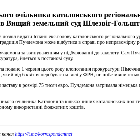
ого очільника каталонського регіональн
ив Вищий земельний суд Шлезвіг-Гольшт
дозвіл видати Іспанії екс-голову каталонського регіонального у
кстрадиція Пучдемона може відбутися в справі про неправомірну р
чдемона за звинуваченням у підбурюванні до заколоту. Сам Пучд
ратура, йдеться в постанові суду.
 подане 1 червня цього року клопотання прокуратури Німеччини
 який від 6 квітня перебуває на волі у ФРН, не побачивши ознак 
 заставу в розмірі 75 тисяч євро. Пучдемона затримала німецька 
нього очільника Каталонії та кількох інших каталонських політи
мірному використанні бюджетних коштів.
ш канал
https://t.me/korrespondentnet