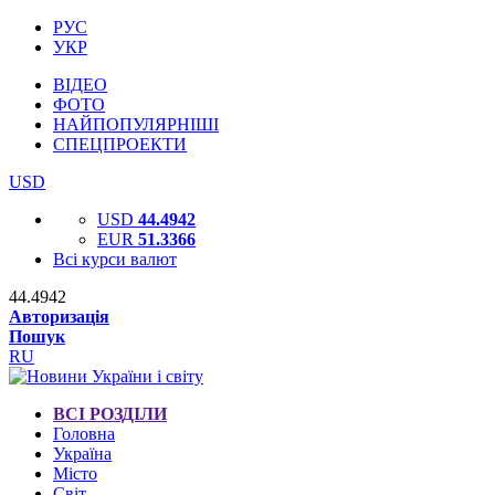
РУС
УКР
ВІДЕО
ФОТО
НАЙПОПУЛЯРНІШІ
СПЕЦПРОЕКТИ
USD
USD
44.4942
EUR
51.3366
Всі курси валют
44.4942
Авторизація
Пошук
RU
ВСІ РОЗДІЛИ
Головна
Україна
Місто
Світ