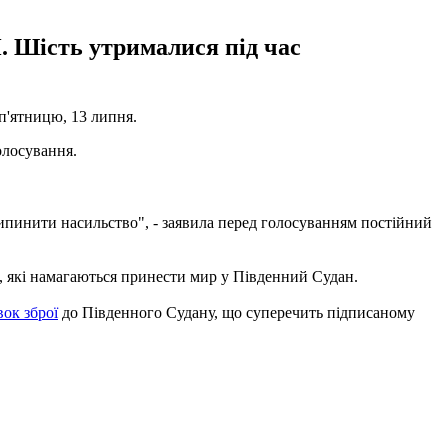
. Шість утрималися під час
п'ятницю, 13 липня.
олосування.
ипинити насильство", - заявила перед голосуванням постійний
й, які намагаються принести мир у Південний Судан.
ок зброї
до Південного Судану, що суперечить підписаному