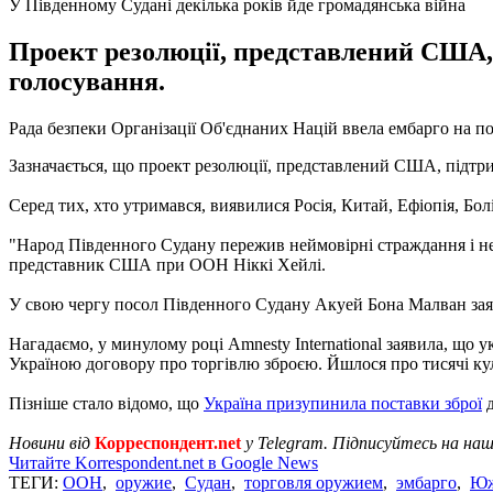
У Південному Судані декілька років йде громадянська війна
Проект резолюції, представлений США, 
голосування.
Рада безпеки Організації Об'єднаних Націй ввела ембарго на п
Зазначається, що проект резолюції, представлений США, підтри
Серед тих, хто утримався, виявилися Росія, Китай, Ефіопія, Болі
"Народ Південного Судану пережив неймовірні страждання і нев
представник США при ООН Ніккі Хейлі.
У свою чергу посол Південного Судану Акуей Бона Малван заяви
Нагадаємо, у минулому році Amnesty International заявила, що 
Україною договору про торгівлю зброєю. Йшлося про тисячі кул
Пізніше стало відомо, що
Україна призупинила поставки зброї
д
Новини від
Корреспондент.net
у Telegram. Підписуйтесь на на
Читайте Korrespondent.net в Google News
ТЕГИ:
ООН
,
оружие
,
Судан
,
торговля оружием
,
эмбарго
,
Юж