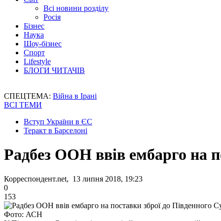
Всі новини розділу
Росія
Бізнес
Наука
Шоу-бізнес
Спорт
Lifestyle
БЛОГИ ЧИТАЧІВ
СПЕЦТЕМА:
Війна в Ірані
ВСІ ТЕМИ
Вступ України в ЄС
Теракт в Барселоні
Радбез ООН ввів ембарго на п
Корреспондент.net, 13 липня 2018, 19:23
0
153
Фото: АСН