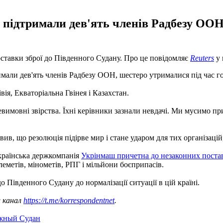
підтримали дев'ять членів Радбезу ООН
оставки зброї до Південного Судану. Про це повідомляє
Reuters
у 
мали дев'ять членів Радбезу ООН, шестеро утрималися під час г
вія, Екваторіальна Гвінея і Казахстан.
имовні звірства. Їхні керівники зазнали невдачі. Ми мусимо пр
в, що резолюція підірве мир і стане ударом для тих організаці
українська держкомпанія
Укрінмаш причетна до незаконних постав
еметів, мінометів, РПГ і мільйони боєприпасів.
о Південного Судану до нормалізації ситуації в цій країні.
ш канал
https://t.me/korrespondentnet
.
ный Судан