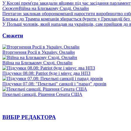
У Косові прем'єра закидали яйцями під час засідання парламент
Сюжет
Війна на Близькому Сході. Онлайн
Пентагон закликав оборонкомпанії наростити виробництво озб
Близька до Трампа компанія збирається бурити у Гренландії без
У Польщі чоловік, який нападав на українців, сам прийшов до в
Сюжети
Вторгнення Росії в Україну. Онлайн
Війна на Близькому Сході. Онлайн
Підсумки 08.08: Patriot буде і мінус два НПЗ
Підсумки 07.08: "Пекельні" санкції і "парад" дронів
Пекельні санкції. Рішення Сената США
ВИБІР РЕДАКТОРА