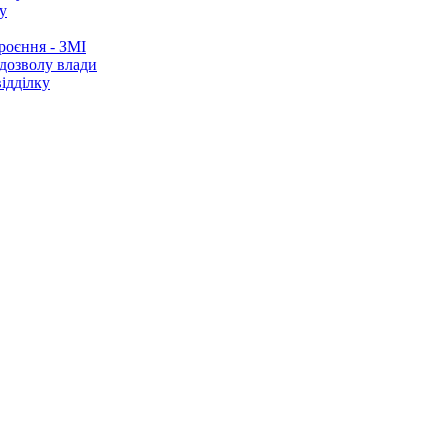
у
роєння - ЗМІ
 дозволу влади
ідділку