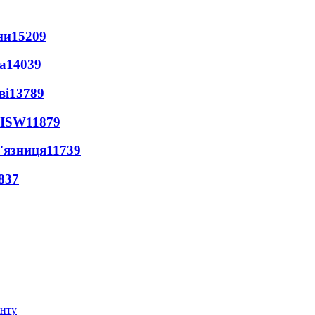
ни
15209
а
14039
ві
13789
 ISW
11879
'язниця
11739
837