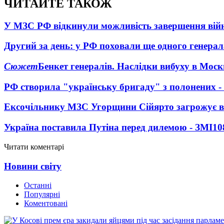
ЧИТАЙТЕ ТАКОЖ
У МЗС РФ відкинули можливість завершення вій
Другий за день: у РФ поховали ще одного генерал
Сюжет
Бенкет генералів. Наслідки вибуху в Моск
РФ створила "українську бригаду" з полонених -
Ексочільнику МЗС Угорщини Сійярто загрожує в
Україна поставила Путіна перед дилемою - ЗМІ
10
Читати коментарі
Новини світу
Останні
Популярні
Коментовані