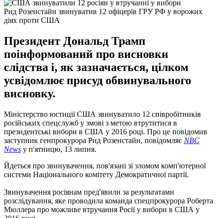
Рид Розенстайн звинуватив 12 офіцерів ГРУ РФ у ворожих
діях проти США
Президент Дональд Трамп
поінформований про висновки
слідства і, як зазначається, цілком
усвідомлює присуд обвинувального
висновку.
Міністерство юстиції США звинуватило 12 співробітників
російських спецслужб у змові з метою втрутитися в
президентські вибори в США у 2016 році. Про це повідомив
заступник генпрокурора Рид Розенстайн, повідомляє
NBC
News
у п'ятницю, 13 липня.
Йдеться про звинувачення, пов'язані зі зломом комп'ютерної
системи Національного комітету Демократичної партії.
Звинувачення росіянам пред'явили за результатами
розслідування, яке проводила команда спецпрокурора Роберта
Мюллера про можливе втручання Росії у вибори в США у