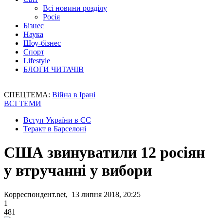
Всі новини розділу
Росія
Бізнес
Наука
Шоу-бізнес
Спорт
Lifestyle
БЛОГИ ЧИТАЧІВ
СПЕЦТЕМА:
Війна в Ірані
ВСІ ТЕМИ
Вступ України в ЄС
Теракт в Барселоні
США звинуватили 12 росіян
у втручанні у вибори
Корреспондент.net, 13 липня 2018, 20:25
1
481