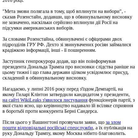
2016 році.
"Мета змови полягала в тому, щоб вплинути на вибори", -
сказав Розенстайн, додавши, що в обвинувальному висновку
не зазначено, наскільки серйозно вплинули дії Росії на
підсумки американських виборів.
За словами Розенстайна, обвинувачені є офіцерами двох
підрозділів ГРУ РФ. Дехто зі звинувачених росіян займалися
крадіжкою інформації, інші - її поширенням.
Заступник генпрокурора додав, що він поінформував
президента Дональда Трампа про висновки слідства раніше на
цьому тижні і що глава держави цілком усвідомлює присуд,
складений в обвинувальному висновку.
Нагадаємо, у липні 2016 року перед з'їздом Демпартії, на
якому Гиларі Клінтон затвердили кандидатом у президенти,
на сайті WikiLeaks з'явилося листування
функціонерів партії, з
якої стало ясно, що керівництво надавало їй всіляке сприяння
в боротьбі проти конкурента Берні Сандерса.
Після цього у Вашингтоні прозвучали заяви, що
за злом
пошти відповідальні російські спецслужби
, а їх публікація на
руку Дональду Трампу, якому Москва нібито благоволить.