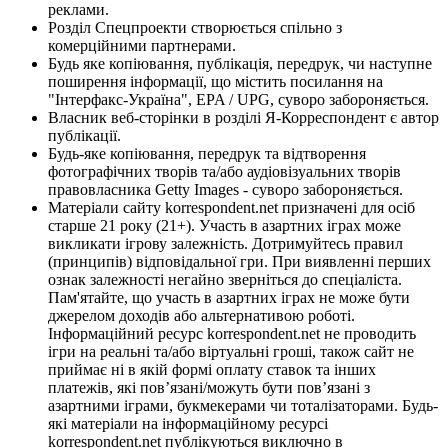
реклами.
Розділ Спецпроекти створюється спільно з
комерційними партнерами.
Будь яке копіювання, публікація, передрук, чи наступне
поширення інформації, що містить посилання на
"Інтерфакс-Україна", EPA / UPG, суворо забороняється.
Власник веб-сторінки в розділі Я-Корреспондент є автор
публікації.
Будь-яке копіювання, передрук та відтворення
фотографічних творів та/або аудіовізуальних творів
правовласника Getty Images - суворо забороняється.
Матеріали сайту korrespondent.net призначені для осіб
старше 21 року (21+). Участь в азартних іграх може
викликати ігрову залежність. Дотримуйтесь правил
(принципів) відповідальної гри. При виявленні перших
ознак залежності негайно зверніться до спеціаліста.
Пам'ятайте, що участь в азартних іграх не може бути
джерелом доходів або альтернативою роботі.
Інформаційний ресурс korrespondent.net не проводить
ігри на реальні та/або віртуальні гроші, також сайт не
приймає ні в якій формі оплату ставок та інших
платежів, які пов’язані/можуть бути пов’язані з
азартними іграми, букмекерами чи тоталізаторами. Будь-
які матеріали на інформаційному ресурсі
korrespondent.net публікуються виключно в