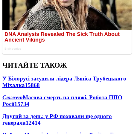
ЧИТАЙТЕ ТАКОЖ
У Білорусі засудили лідера Ляпіса Трубецького
Міхалка
15868
Сюжет
Масова смерть на пляжі. Робота ППО
Росії
15734
Другий за день: у РФ поховали ще одного
генерала
12414