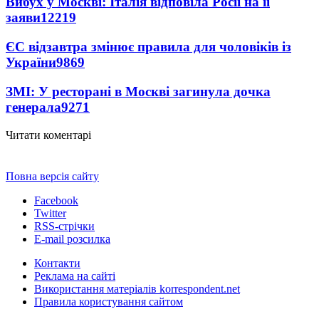
Вибух у Москві: Італія відповіла Росії на її
заяви
12219
ЄС відзавтра змінює правила для чоловіків із
України
9869
ЗМІ: У ресторані в Москві загинула дочка
генерала
9271
Читати коментарі
Повна версія сайту
Facebook
Twitter
RSS-стрічки
E-mail розсилка
Контакти
Реклама на сайті
Використання матеріалів korrespondent.net
Правила користування сайтом