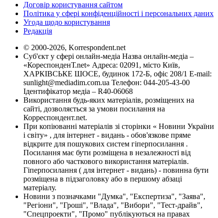
Договір користування сайтом
Політика у сфері конфіденційності і персональних даних
Угода щодо користування
Редакція
© 2000-2026, Korrespondent.net
Суб'єкт у сфері онлайн-медіа Назва онлайн-медіа –
«КореспонденТ.net» Адреса: 02091, місто Київ,
ХАРКІВСЬКЕ ШОСЕ, будинок 172-Б, офіс 208/1 E-mail:
sunlight@mediadim.com.ua
Телефон: 044-205-43-00
Ідентифікатор медіа – R40-06068
Використання будь-яких матеріалів, розміщених на
сайті, дозволяється за умови посилання на
Корреспондент.net.
При копіюванні матеріалів зі сторінки « Новини України
і світу» , для інтернет - видань - обов'язкове пряме
відкрите для пошукових систем гіперпосилання .
Посилання має бути розміщена в незалежності від
повного або часткового використання матеріалів.
Гіперпосилання ( для інтернет - видань) - повинна бути
розміщена в підзаголовку або в першому абзаці
матеріалу.
Новини з позначками "Думка", "Експертиза", "Заява",
"Регіони", "Гроші", "Влада", "Вибори", "Тест-драйв",
"Спецпроекти", "Промо" публікуються на правах