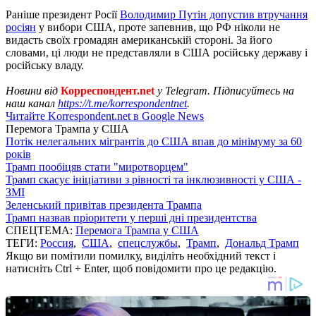
Раніше президент Росії
Володимир Путін допустив втручання
росіян
у вибори США, проте запевнив, що РФ ніколи не
видасть своїх громадян американській стороні. За його
словами, ці люди не представляли в США російську державу і
російську владу.
Новини від
Корреспондент.net
у Telegram. Підписуйтесь на
наш канал
https://t.me/korrespondentnet
.
Читайте Korrespondent.net в Google News
Перемога Трампа у США
Потік нелегальних мігрантів до США впав до мінімуму за 60
років
Трамп пообіцяв стати "миротворцем"
Трамп скасує ініціативи з рівності та інклюзивності у США -
ЗМІ
Зеленський привітав президента Трампа
Трамп назвав пріоритети у перші дні президентства
СПЕЦТЕМА:
Перемога Трампа у США
ТЕГИ:
Россия
,
США
,
спецслужбы
,
Трамп
,
Дональд Трамп
Якщо ви помітили помилку, виділіть необхідний текст і
натисніть Ctrl + Enter, щоб повідомити про це редакцію.