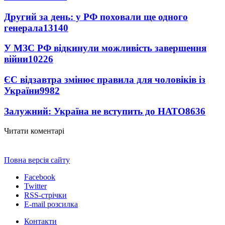
Другий за день: у РФ поховали ще одного
генерала
13140
У МЗС РФ відкинули можливість завершення
війни
10226
ЄС відзавтра змінює правила для чоловіків із
України
9982
Залужний: Україна не вступить до НАТО
8636
Читати коментарі
Повна версія сайту
Facebook
Twitter
RSS-стрічки
E-mail розсилка
Контакти