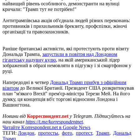
найвищий рівень особливого, демонстранти на вулиці
кричали: "Трамп тут не потрібен!"
Антитрампівська акція об'єднала людей різних переконань:
противників і прихильників брекзиту, профспілки, жіночі
організації та правозахисників.
Раніше британські активісти, які протестують проти візиту
Дональда Трампа,
запустили в повітря над Лондоном
гігантську надувну кулю
, на якій американський лідер
зображений в образі немовляти в підгузку і зі смартфоном у
руці.
Напередодні в четвер
Дональд Трамп прибув з офіційним
візитом
до Великої Британії. Президент США розкритикував
план "м'якого Brexit" прем'єр-міністра Терези Мей. На його
думку, ця концепція вб'є торгові відносини Лондона і
Вашингтона.
Новини від
Корреспондент.net
у Telegram. Підписуйтесь на
наш канал
https://t.me/korrespondentnet
.
Читайте Korrespondent.net в Google News
ТЕГИ:
Лондон
,
протесты
,
фото
,
протест
,
Трамп
,
Дональд
Трамп