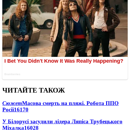
ЧИТАЙТЕ ТАКОЖ
Сюжет
Масова смерть на пляжі. Робота ППО
Росії
16170
У Білорусі засудили лідера Ляпіса Трубецького
Міхалка
16028