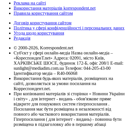
Реклама на сайті
Використання матеріалів korrespondent.net
Правила користування сайтом
Договір користування сайтом
Політика у сфері конфіденційності і персональних даних
Угода щодо користування
Редакція
© 2000-2026, Korrespondent.net
Суб'єкт у сфері онлайн-медіа Назва онлайн-медіа –
«КореспонденТ.net» Адреса: 02091, місто Київ,
ХАРКІВСЬКЕ ШОСЕ, будинок 172-Б, офіс 208/1 E-mail:
sunlight@mediadim.com.ua
Телефон: 044-205-43-00
Ідентифікатор медіа – R40-06068
Використання будь-яких матеріалів, розміщених на
сайті, дозволяється за умови посилання на
Корреспондент.net.
При копіюванні матеріалів зі сторінки « Новини України
і світу» , для інтернет - видань - обов'язкове пряме
відкрите для пошукових систем гіперпосилання .
Посилання має бути розміщена в незалежності від
повного або часткового використання матеріалів.
Гіперпосилання ( для інтернет - видань) - повинна бути
розміщена в підзаголовку або в першому абзаці