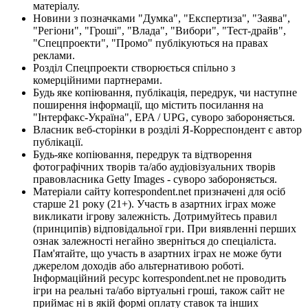
матеріалу.
Новини з позначками "Думка", "Експертиза", "Заява",
"Регіони", "Гроші", "Влада", "Вибори", "Тест-драйв",
"Спецпроекти", "Промо" публікуються на правах
реклами.
Розділ Спецпроекти створюється спільно з
комерційними партнерами.
Будь яке копіювання, публікація, передрук, чи наступне
поширення інформації, що містить посилання на
"Інтерфакс-Україна", EPA / UPG, суворо забороняється.
Власник веб-сторінки в розділі Я-Корреспондент є автор
публікації.
Будь-яке копіювання, передрук та відтворення
фотографічних творів та/або аудіовізуальних творів
правовласника Getty Images - суворо забороняється.
Матеріали сайту korrespondent.net призначені для осіб
старше 21 року (21+). Участь в азартних іграх може
викликати ігрову залежність. Дотримуйтесь правил
(принципів) відповідальної гри. При виявленні перших
ознак залежності негайно зверніться до спеціаліста.
Пам'ятайте, що участь в азартних іграх не може бути
джерелом доходів або альтернативою роботі.
Інформаційний ресурс korrespondent.net не проводить
ігри на реальні та/або віртуальні гроші, також сайт не
приймає ні в якій формі оплату ставок та інших