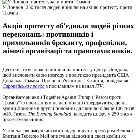
У Лондоні 250 тисяч людей вийшли на акцію протесту проти
Трампа
Акція протесту об'єднала людей різних
переконань: противників і
прихильників брекзиту, профспілки,
жіночі організації та правозахисників.
Десятки тисяч людей вийшли на протест у центрі Лондона,
щоб висловити свою незгоду з політикою президента США
Дональда Трампа. Про це в п'ятницю, 13 липня, повідомляє
Європейська правда
з посиланням на канал
ITV
.
Організатори акції Together Against Trump ("Разом проти
Трампа") з посиланням на дані поліції стверджують, що на
вулиці Лондона в другій половині дня вишло більше 100 тисяч
осіб. Газета
The Evening Standard
наводить цифру у 250 тисяч
протестувальників.
У той час, як американський лідер поруч з прем'єром Великої
Британії Терезою Мей описував відносини своєї країни як