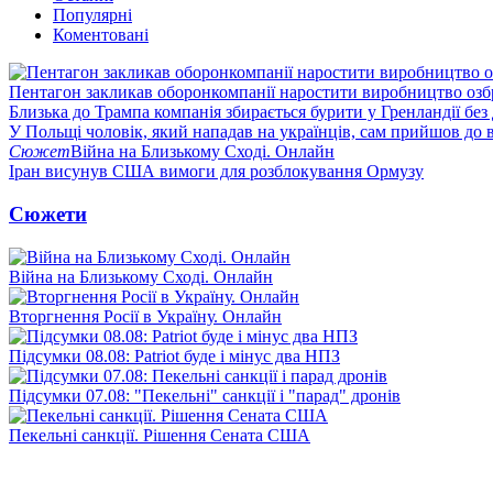
Популярні
Коментовані
Пентагон закликав оборонкомпанії наростити виробництво озб
Близька до Трампа компанія збирається бурити у Гренландії без
У Польщі чоловік, який нападав на українців, сам прийшов до в
Сюжет
Війна на Близькому Сході. Онлайн
Іран висунув США вимоги для розблокування Ормузу
Сюжети
Війна на Близькому Сході. Онлайн
Вторгнення Росії в Україну. Онлайн
Підсумки 08.08: Patriot буде і мінус два НПЗ
Підсумки 07.08: "Пекельні" санкції і "парад" дронів
Пекельні санкції. Рішення Сената США