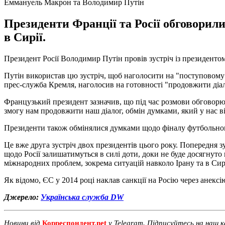
Еммануель Макрон та Володимир Путін
Президенти Франції та Росії обговорили
в Сирії.
Президент Росії Володимир Путін провів зустріч із президент
Путін використав цю зустріч, щоб наголосити на "поступовому 
прес-служба Кремля, наголосив на готовності "продовжити діал
Французький президент зазначив, що під час розмови обговорюв
змогу нам продовжити наш діалог, обмін думками, який у нас ві
Президенти також обмінялися думками щодо фіналу футбольного
Це вже друга зустріч двох президентів цього року. Попередня з
щодо Росії залишатимуться в силі доти, доки не буде досягнут
міжнародних проблем, зокрема ситуацій навколо Ірану та в Сирі
Як відомо, ЄС у 2014 році наклав санкції на Росію через анексі
Джерело:
Українська служба DW
Новини від
Корреспондент.net
у Telegram. Підписуйтесь на наш 