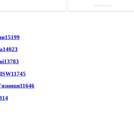
ни
15199
а
14023
ві
13783
 ISW
11745
'язниця
11646
814