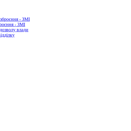
роєння - ЗМІ
 дозволу влади
ідділку