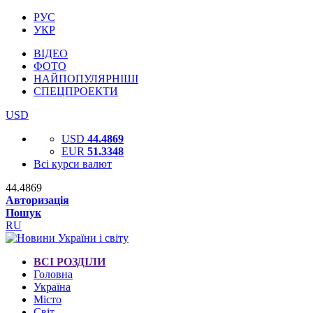
РУС
УКР
ВІДЕО
ФОТО
НАЙПОПУЛЯРНІШІ
СПЕЦПРОЕКТИ
USD
USD
44.4869
EUR
51.3348
Всі курси валют
44.4869
Авторизація
Пошук
RU
ВСІ РОЗДІЛИ
Головна
Україна
Місто
Світ