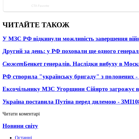
ЧИТАЙТЕ ТАКОЖ
У МЗС РФ відкинули можливість завершення вій
Другий за день: у РФ поховали ще одного генерал
Сюжет
Бенкет генералів. Наслідки вибуху в Моск
РФ створила "українську бригаду" з полонених -
Ексочільнику МЗС Угорщини Сійярто загрожує в
Україна поставила Путіна перед дилемою - ЗМІ
10
Читати коментарі
Новини світу
Останні