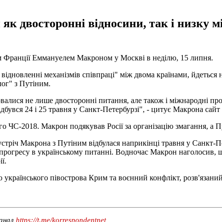
 як двосторонні відносини, так і низку 
ом Франції Еммануелем Макроном у Москві в неділю, 15 липня.
відновленні механізмів співпраці" між двома країнами, йдеться 
ог" з Путіним.
алися не лише двосторонні питання, але також і міжнародні проб
дбувся 24 і 25 травня у Санкт-Петербурзі", - цитує Макрона сайт
 ЧС-2018. Макрон подякував Росії за організацію змагання, а П
устріч Макрона з Путіним відбулася наприкінці травня у Санкт-П
о прогресу в українському питанні. Водночас Макрон наголосив, 
ї.
ю українського півострова Крим та воєнний конфлікт, розв'язаний
канал
https://t.me/korrespondentnet