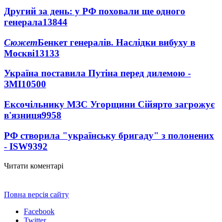
Другий за день: у РФ поховали ще одного
генерала
13844
Сюжет
Бенкет генералів. Наслідки вибуху в
Москві
13133
Україна поставила Путіна перед дилемою -
ЗМІ
10500
Ексочільнику МЗС Угорщини Сійярто загрожує
в'язниця
9958
РФ створила "українську бригаду" з полонених
- ISW
9392
Читати коментарі
Повна версія сайту
Facebook
Twitter