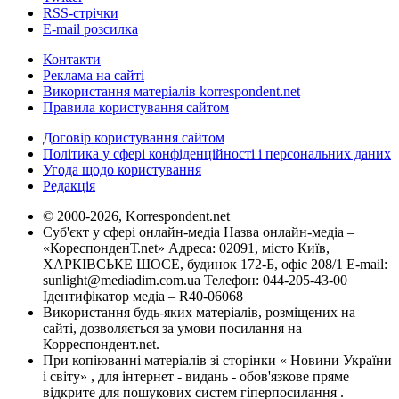
RSS-стрічки
E-mail розсилка
Контакти
Реклама на сайті
Використання матеріалів korrespondent.net
Правила користування сайтом
Договір користування сайтом
Політика у сфері конфіденційності і персональних даних
Угода щодо користування
Редакція
© 2000-2026, Korrespondent.net
Суб'єкт у сфері онлайн-медіа Назва онлайн-медіа –
«КореспонденТ.net» Адреса: 02091, місто Київ,
ХАРКІВСЬКЕ ШОСЕ, будинок 172-Б, офіс 208/1 E-mail:
sunlight@mediadim.com.ua
Телефон: 044-205-43-00
Ідентифікатор медіа – R40-06068
Використання будь-яких матеріалів, розміщених на
сайті, дозволяється за умови посилання на
Корреспондент.net.
При копіюванні матеріалів зі сторінки « Новини України
і світу» , для інтернет - видань - обов'язкове пряме
відкрите для пошукових систем гіперпосилання .