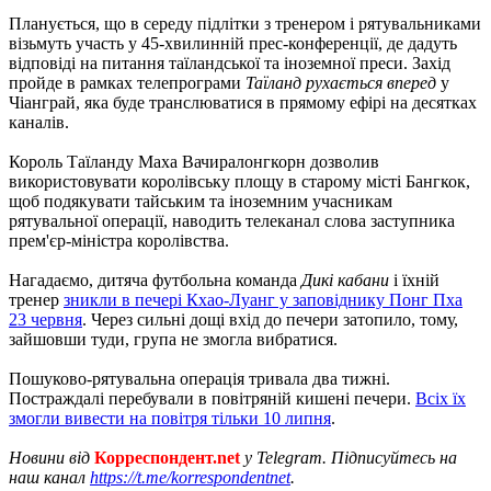
Планується, що в середу підлітки з тренером і рятувальниками
візьмуть участь у 45-хвилинній прес-конференції, де дадуть
відповіді на питання таїландської та іноземної преси. Захід
пройде в рамках телепрограми
Таїланд рухається вперед
у
Чіанграй, яка буде транслюватися в прямому ефірі на десятках
каналів.
Король Таїланду Маха Вачиралонгкорн дозволив
використовувати королівську площу в старому місті Бангкок,
щоб подякувати тайським та іноземним учасникам
рятувальної операції, наводить телеканал слова заступника
прем'єр-міністра королівства.
Нагадаємо, дитяча футбольна команда
Дикі кабани
і їхній
тренер
зникли в печері Кхао-Луанг у заповіднику Понг Пха
23 червня
. Через сильні дощі вхід до печери затопило, тому,
зайшовши туди, група не змогла вибратися.
Пошуково-рятувальна операція тривала два тижні.
Постраждалі перебували в повітряній кишені печери.
Всіх їх
змогли вивести на повітря тільки 10 липня
.
Новини від
Корреспондент.net
у Telegram. Підписуйтесь на
наш канал
https://t.me/korrespondentnet
.