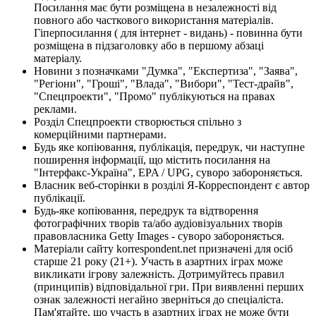
Посилання має бути розміщена в незалежності від
повного або часткового використання матеріалів.
Гіперпосилання ( для інтернет - видань) - повинна бути
розміщена в підзаголовку або в першому абзаці
матеріалу.
Новини з позначками "Думка", "Експертиза", "Заява",
"Регіони", "Гроші", "Влада", "Вибори", "Тест-драйв",
"Спецпроекти", "Промо" публікуються на правах
реклами.
Розділ Спецпроекти створюється спільно з
комерційними партнерами.
Будь яке копіювання, публікація, передрук, чи наступне
поширення інформації, що містить посилання на
"Інтерфакс-Україна", EPA / UPG, суворо забороняється.
Власник веб-сторінки в розділі Я-Корреспондент є автор
публікації.
Будь-яке копіювання, передрук та відтворення
фотографічних творів та/або аудіовізуальних творів
правовласника Getty Images - суворо забороняється.
Матеріали сайту korrespondent.net призначені для осіб
старше 21 року (21+). Участь в азартних іграх може
викликати ігрову залежність. Дотримуйтесь правил
(принципів) відповідальної гри. При виявленні перших
ознак залежності негайно зверніться до спеціаліста.
Пам'ятайте, що участь в азартних іграх не може бути