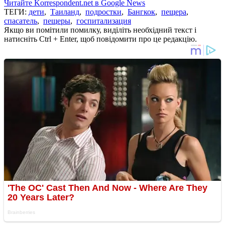
Читайте Korrespondent.net в Google News
ТЕГИ:
дети
,
Таиланд
,
подростки
,
Бангкок
,
пещера
,
спасатель
,
пещеры
,
госпитализация
Якщо ви помітили помилку, виділіть необхідний текст і
натисніть Ctrl + Enter, щоб повідомити про це редакцію.