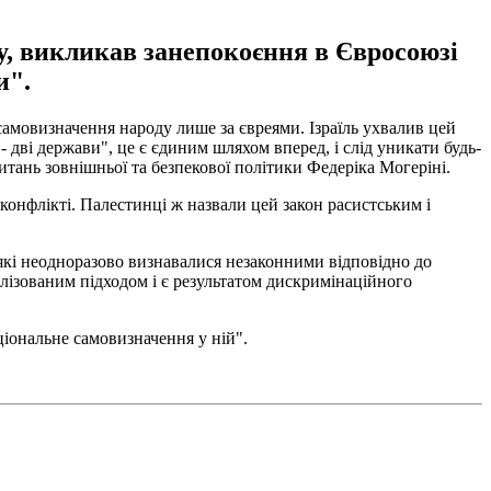
у, викликав занепокоєння в Євросоюзі
и".
 самовизначення народу лише за євреями. Ізраїль ухвалив цей
 дві держави", це є єдиним шляхом вперед, і слід уникати будь-
итань зовнішньої та безпекової політики Федеріка Могеріні.
конфлікті. Палестинці ж назвали цей закон расистським і
які неодноразово визнавалися незаконними відповідно до
лізованим підходом і є результатом дискримінаційного
ціональне самовизначення у ній".