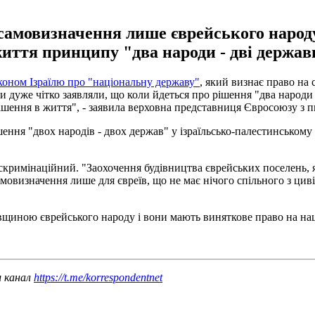
самовизначення лише єврейського народ
иття принципу "два народи - дві держав
коном Ізраїлю про "національну державу"
, який визнає право на
 дуже чітко заявляли, що коли йдеться про рішення "два народи -
ішення в життя", - заявила верховна представниця Євросоюзу з п
ення "двох народів - двох держав" у ізраїльсько-палестинському 
скримінаційний. "Заохочення будівництва єврейських поселень, 
овизначення лише для євреїв, що не має нічого спільного з циві
ківщиною єврейського народу і вони мають виняткове право на на
ш канал
https://t.me/korrespondentnet