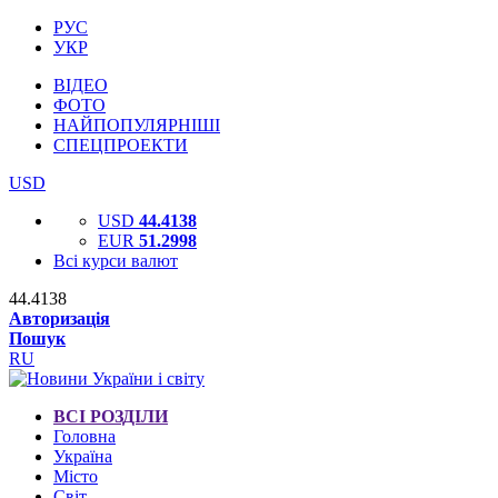
РУС
УКР
ВІДЕО
ФОТО
НАЙПОПУЛЯРНІШІ
СПЕЦПРОЕКТИ
USD
USD
44.4138
EUR
51.2998
Всі курси валют
44.4138
Авторизація
Пошук
RU
ВСІ РОЗДІЛИ
Головна
Україна
Місто
Світ