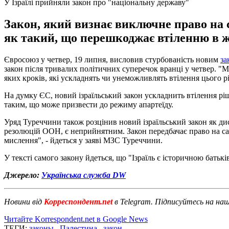
У Ізраїлі прийняли закон про "національну державу"
Закон, який визнає виключне право на 
як такий, що перешкоджає втіленню в ж
Євросоюз у четвер, 19 липня, висловив стурбованість новим
за
закон після тривалих політичних суперечок вранці у четвер. "Ми
яких кроків, які ускладнять чи унеможливлять втілення цього р
На думку ЄС, новий ізраїльський закон ускладнить втілення ріш
таким, що може призвести до режиму апартеїду.
Уряд Туреччини також розцінив новий ізраїльський закон як ди
резолюцій ООН, є неприйнятним. Закон передбачає право на сам
мислення", - йдеться у заяві МЗС Туреччини.
У тексті самого закону йдеться, що "Ізраїль є історичною бать
Джерело:
Українська служба DW
Новини від
Корреспондент.net
в Telegram. Підписуйтесь на на
Читайте Korrespondent.net в Google News
ТЕГИ:
законы
,
Палестина
,
закон