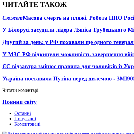
ЧИТАЙТЕ ТАКОЖ
Сюжет
Масова смерть на пляжі. Робота ППО Росі
У Білорусі засудили лідера Ляпіса Трубецького М
Другий за день: у РФ поховали ще одного генерал
У МЗС РФ відкинули можливість завершення вій
ЄС відзавтра змінює правила для чоловіків із Ук
Україна поставила Путіна перед дилемою - ЗМІ
90
Читати коментарі
Новини світу
Останні
Популярні
Коментовані