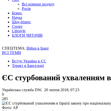
Всі новини розділу
Росія
Бізнес
Наука
Шоу-бізнес
Спорт
Lifestyle
БЛОГИ ЧИТАЧІВ
СПЕЦТЕМА:
Війна в Ірані
ВСІ ТЕМИ
Вступ України в ЄС
Теракт в Барселоні
ЄС стурбований ухваленням в 
Українська служба DW, 20 липня 2018, 07:23
0
285
Фото: АР