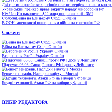
Дві третини російських регіонів платять вербувальникам контр
Український пранкер зірвав закриту нараду міноборони РФ
Кім Чен Ин накопичив $22 млрд попри санкції - ЗМІ
Сюжет
Війна на Близькому Сході. Онлайн
В ООН занепокоєні поширенням війни на територію РФ
Сюжети
Війна на Близькому Сході. Онлайн
Вторгнення Росії в Україну. Онлайн
Підсумки 06.08: Санкції проти РФ і дрон у Лейпцигу
Бенкет генералів. Наслідки вибуху в Москві
Брудні технології. Атаки РФ на вибори у Франції
ВИБІР РЕДАКТОРА