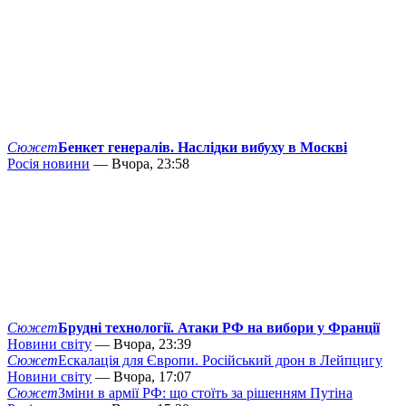
Сюжет
Бенкет генералів. Наслідки вибуху в Москві
Росія новини
— Вчора, 23:58
Сюжет
Брудні технології. Атаки РФ на вибори у Франції
Новини світу
— Вчора, 23:39
Сюжет
Ескалація для Європи. Російський дрон в Лейпцигу
Новини світу
— Вчора, 17:07
Сюжет
Зміни в армії РФ: що стоїть за рішенням Путіна