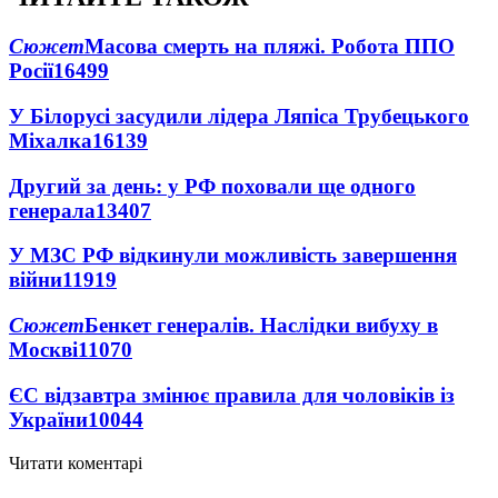
Сюжет
Масова смерть на пляжі. Робота ППО
Росії
16499
У Білорусі засудили лідера Ляпіса Трубецького
Міхалка
16139
Другий за день: у РФ поховали ще одного
генерала
13407
У МЗС РФ відкинули можливість завершення
війни
11919
Сюжет
Бенкет генералів. Наслідки вибуху в
Москві
11070
ЄС відзавтра змінює правила для чоловіків із
України
10044
Читати коментарі