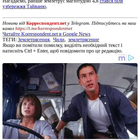
Нагадаємо, раніше землетрус магнітудою 4,8
стався біля
узбережжя Тайваню
.
Новини від
Корреспондент.net
у Telegram. Підписуйтесь на наш
канал
https://t.me/korrespondentnet
Читайте Korrespondent.net в Google News
ТЕГИ:
Землетрясения
,
Чили
,
землетрясение
Якщо ви помітили помилку, виділіть необхідний текст і
натисніть Ctrl + Enter, щоб повідомити про це редакцію.