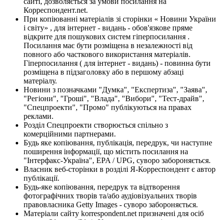
сайті, дозволяється за умови посилання на
Корреспондент.net.
При копіюванні матеріалів зі сторінки « Новини України
і світу» , для інтернет - видань - обов'язкове пряме
відкрите для пошукових систем гіперпосилання .
Посилання має бути розміщена в незалежності від
повного або часткового використання матеріалів.
Гіперпосилання ( для інтернет - видань) - повинна бути
розміщена в підзаголовку або в першому абзаці
матеріалу.
Новини з позначками "Думка", "Експертиза", "Заява",
"Регіони", "Гроші", "Влада", "Вибори", "Тест-драйв",
"Спецпроекти", "Промо" публікуються на правах
реклами.
Розділ Спецпроекти створюється спільно з
комерційними партнерами.
Будь яке копіювання, публікація, передрук, чи наступне
поширення інформації, що містить посилання на
"Інтерфакс-Україна", EPA / UPG, суворо забороняється.
Власник веб-сторінки в розділі Я-Корреспондент є автор
публікації.
Будь-яке копіювання, передрук та відтворення
фотографічних творів та/або аудіовізуальних творів
правовласника Getty Images - суворо забороняється.
Матеріали сайту korrespondent.net призначені для осіб