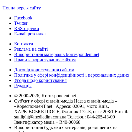
Повна версія сайту
Facebook
Twitter
RSS-стрічки
E-mail розсилка
Контакти
Реклама на сайті
Використання матеріалів korrespondent.net
Правила користування сайтом
Договір користування сайтом
Політика у сфері конфіденційності і персональних даних
Угода щодо користування
Редакція
© 2000-2026, Korrespondent.net
Суб'єкт у сфері онлайн-медіа Назва онлайн-медіа –
«КореспонденТ.net» Адреса: 02091, місто Київ,
ХАРКІВСЬКЕ ШОСЕ, будинок 172-Б, офіс 208/1 E-mail:
sunlight@mediadim.com.ua
Телефон: 044-205-43-00
Ідентифікатор медіа – R40-06068
Використання будь-яких матеріалів, розміщених на