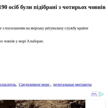
90 осіб були підібрані з чотирьох човнів
 це з посиланням на морську рятувальну службу країни
ьох човнів у морі Альборан.
спасатель
,
Средиземное море
,
нелегальные мигранты