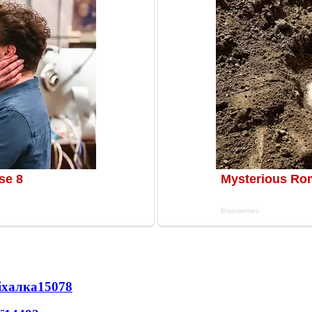
іхалка
15078