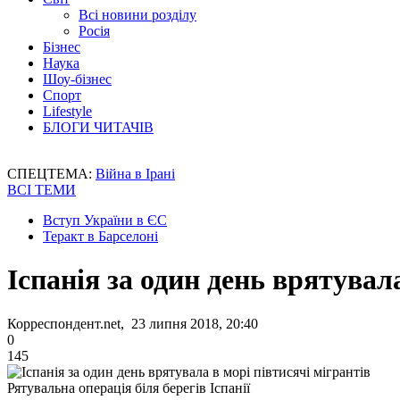
Всі новини розділу
Росія
Бізнес
Наука
Шоу-бізнес
Спорт
Lifestyle
БЛОГИ ЧИТАЧІВ
СПЕЦТЕМА:
Війна в Ірані
ВСІ ТЕМИ
Вступ України в ЄС
Теракт в Барселоні
Іспанія за один день врятувал
Корреспондент.net, 23 липня 2018, 20:40
0
145
Рятувальна операція біля берегів Іспанії