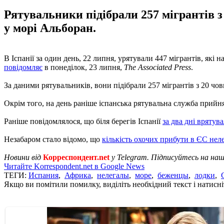
Рятувальники підібрали 257 мігрантів з 
у морі Альборан.
В Іспанії за один день, 22 липня, урятували 447 мігрантів, як
повідомляє
в понеділок, 23 липня,
The Associated Press
.
За даними рятувальників, вони підібрали 257 мігрантів з 20 чов
Окрім того, на день раніше іспанська рятувальна служба прийнял
Раніше повідомлялося, що біля берегів Іспанії
за два дні врятув
Незабаром стало відомо, що
кількість охочих прибути в ЄС неле
Новини від
Корреспондент.net
у Telegram. Підписуйтесь на на
Читайте Korrespondent.net в Google News
ТЕГИ:
Испания
,
Африка
,
нелегалы
,
море
,
беженцы
,
лодки
,
Якщо ви помітили помилку, виділіть необхідний текст і натисніт