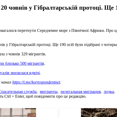
20 човнів у Гібралтарській протоці. Ще 1
і намагалися перетнути Середземне море з Північної Африки. Про
нів у Гібралтарській протоці. Ще 190 осіб були підібрані з чотир
а з човнів 329 мігрантів.
али близько 500 мігрантів
.
галів знизилася вдвічі
.
ш канал
https://t.me/korrespondentnet
.
Спасательная служба
,
мигранты
,
нелегальная миграция
,
лодка
,
ь Ctrl + Enter, щоб повідомити про це редакцію.