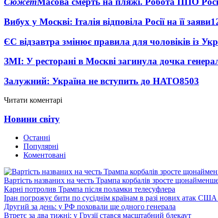
Сюжет
Масова смерть на пляжі. Робота ППО Росі
Вибух у Москві: Італія відповіла Росії на її заяви
1
ЄС відзавтра змінює правила для чоловіків із Ук
ЗМІ: У ресторані в Москві загинула дочка генера
Залужний: Україна не вступить до НАТО
8503
Читати коментарі
Новини світу
Останні
Популярні
Коментовані
Вартість названих на честь Трампа корбалів зросте щонайменш
Карні потролив Трампа після поламки телесуфлера
Іран погрожує бити по сусіднім країнам в разі нових атак США
Другий за день: у РФ поховали ще одного генерала
Втретє за два тижні: у Грузії стався масштабний блекаут