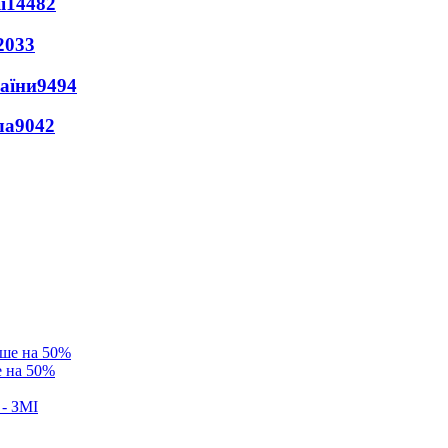
ї
14482
2033
раїни
9494
ла
9042
е на 50%
 - ЗМІ