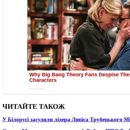
ЧИТАЙТЕ ТАКОЖ
У Білорусі засудили лідера Ляпіса Трубецького М