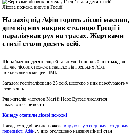
Лісова пожежа вирує в Греції
На захід від Афін горять лісові масиви,
дим від них накрив столицю Греції і
паралізував рух на трасах. Жертвами
стихії стали десять осіб.
Щонайменше десять людей загинуло і понад 20 постраждало
під час лісових пожеж недалеко від грецьких Афін,
повідомляють місцеві ЗМІ.
Загалом госпіталізовано 25 осіб, шестеро з них перебувають у
реанімації.
Ряд жителів містечок Маті й Неос Вутзас числяться
вважаються безвісти.
Канаду охопили лісові пожежі
Нагадаємо, дві великі пожежі
вирують у західному і східному
передмісті Афін
, у них оголошено надзвичайний стан.