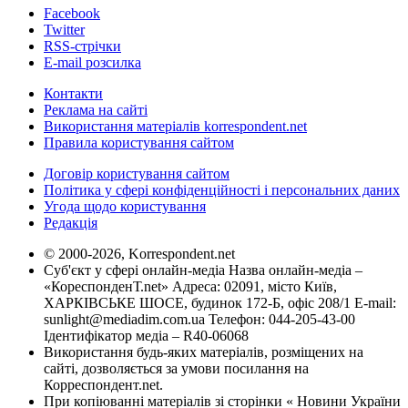
Facebook
Twitter
RSS-стрічки
E-mail розсилка
Контакти
Реклама на сайті
Використання матеріалів korrespondent.net
Правила користування сайтом
Договір користування сайтом
Політика у сфері конфіденційності і персональних даних
Угода щодо користування
Редакція
© 2000-2026, Korrespondent.net
Суб'єкт у сфері онлайн-медіа Назва онлайн-медіа –
«КореспонденТ.net» Адреса: 02091, місто Київ,
ХАРКІВСЬКЕ ШОСЕ, будинок 172-Б, офіс 208/1 E-mail:
sunlight@mediadim.com.ua
Телефон: 044-205-43-00
Ідентифікатор медіа – R40-06068
Використання будь-яких матеріалів, розміщених на
сайті, дозволяється за умови посилання на
Корреспондент.net.
При копіюванні матеріалів зі сторінки « Новини України