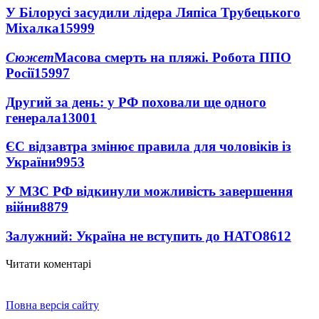
У Білорусі засудили лідера Ляпіса Трубецького
Міхалка
15999
Сюжет
Масова смерть на пляжі. Робота ППО
Росії
15997
Другий за день: у РФ поховали ще одного
генерала
13001
ЄС відзавтра змінює правила для чоловіків із
України
9953
У МЗС РФ відкинули можливість завершення
війни
8879
Залужний: Україна не вступить до НАТО
8612
Читати коментарі
Повна версія сайту