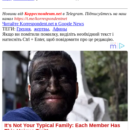
Новини від
Корреспондент.net
в Telegram. Підписуйтесь на наш
канал
https://t.me/korrespondentnet
Читайте Korrespondent.net в Google News
ТЕГИ:
Греция
,
жертвы
,
Афины
Якщо ви помітили помилку, виділіть необхідний текст і
натисніть Ctrl + Enter, щоб повідомити про це редакцію.