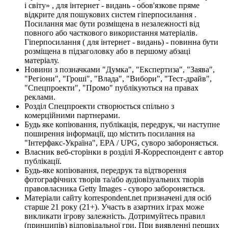
і світу» , для інтернет - видань - обов'язкове пряме
відкрите для пошукових систем гіперпосилання .
Посилання має бути розміщена в незалежності від
повного або часткового використання матеріалів.
Гіперпосилання ( для інтернет - видань) - повинна бути
розміщена в підзаголовку або в першому абзаці
матеріалу.
Новини з позначками "Думка", "Експертиза", "Заява",
"Регіони", "Гроші", "Влада", "Вибори", "Тест-драйв",
"Спецпроекти", "Промо" публікуються на правах
реклами.
Розділ Спецпроекти створюється спільно з
комерційними партнерами.
Будь яке копіювання, публікація, передрук, чи наступне
поширення інформації, що містить посилання на
"Інтерфакс-Україна", EPA / UPG, суворо забороняється.
Власник веб-сторінки в розділі Я-Корреспондент є автор
публікації.
Будь-яке копіювання, передрук та відтворення
фотографічних творів та/або аудіовізуальних творів
правовласника Getty Images - суворо забороняється.
Матеріали сайту korrespondent.net призначені для осіб
старше 21 року (21+). Участь в азартних іграх може
викликати ігрову залежність. Дотримуйтесь правил
(принципів) відповідальної гри. При виявленні перших