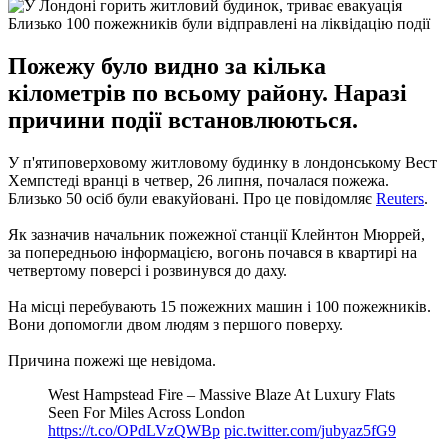
Близько 100 пожежників були відправлені на ліквідацію події
Пожежу було видно за кілька
кілометрів по всьому району. Наразі
причини події встановлюються.
У п'ятиповерховому житловому будинку в лондонському Вест
Хемпстеді вранці в четвер, 26 липня, почалася пожежа.
Близько 50 осіб були евакуйовані.
Про це повідомляє
Reuters
.
Як зазначив начальник пожежної станції Клейнтон Мюррей,
за попередньою інформацією, вогонь почався в квартирі на
четвертому поверсі і розвинувся до даху.
На місці перебувають 15 пожежних машин і 100 пожежників.
Вони допомогли двом людям з першого поверху.
Причина пожежі ще невідома.
West Hampstead Fire – Massive Blaze At Luxury Flats
Seen For Miles Across London
https://t.co/OPdLVzQWBp
pic.twitter.com/jubyaz5fG9