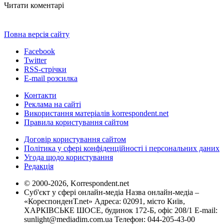
Читати коментарі
Повна версія сайту
Facebook
Twitter
RSS-стрічки
E-mail розсилка
Контакти
Реклама на сайті
Використання матеріалів korrespondent.net
Правила користування сайтом
Договір користування сайтом
Політика у сфері конфіденційності і персональних даних
Угода щодо користування
Редакція
© 2000-2026, Korrespondent.net
Суб'єкт у сфері онлайн-медіа Назва онлайн-медіа –
«КореспонденТ.net» Адреса: 02091, місто Київ,
ХАРКІВСЬКЕ ШОСЕ, будинок 172-Б, офіс 208/1 E-mail:
sunlight@mediadim.com.ua
Телефон: 044-205-43-00