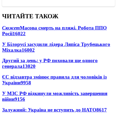
ЧИТАЙТЕ ТАКОЖ
Сюжет
Масова смерть на пляжі. Робота ППО
Росії
16022
У Білорусі засудили лідера Ляпіса Трубецького
Міхалка
16002
Другий за день: у РФ поховали ще одного
генерала
13020
ЄС відзавтра змінює правила для чоловіків із
України
9958
У МЗС РФ відкинули можливість завершення
війни
9156
Залужний: Україна не вступить до НАТО
8617