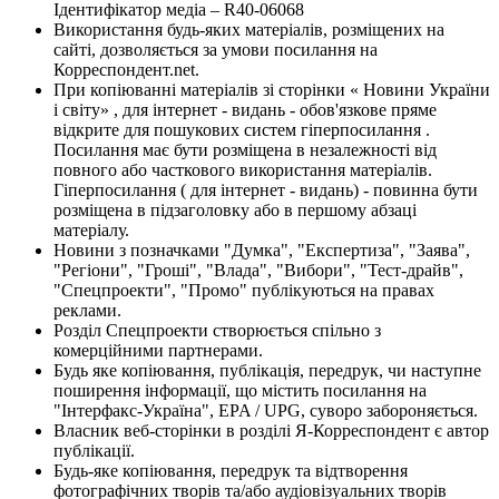
Ідентифікатор медіа – R40-06068
Використання будь-яких матеріалів, розміщених на
сайті, дозволяється за умови посилання на
Корреспондент.net.
При копіюванні матеріалів зі сторінки « Новини України
і світу» , для інтернет - видань - обов'язкове пряме
відкрите для пошукових систем гіперпосилання .
Посилання має бути розміщена в незалежності від
повного або часткового використання матеріалів.
Гіперпосилання ( для інтернет - видань) - повинна бути
розміщена в підзаголовку або в першому абзаці
матеріалу.
Новини з позначками "Думка", "Експертиза", "Заява",
"Регіони", "Гроші", "Влада", "Вибори", "Тест-драйв",
"Спецпроекти", "Промо" публікуються на правах
реклами.
Розділ Спецпроекти створюється спільно з
комерційними партнерами.
Будь яке копіювання, публікація, передрук, чи наступне
поширення інформації, що містить посилання на
"Інтерфакс-Україна", EPA / UPG, суворо забороняється.
Власник веб-сторінки в розділі Я-Корреспондент є автор
публікації.
Будь-яке копіювання, передрук та відтворення
фотографічних творів та/або аудіовізуальних творів