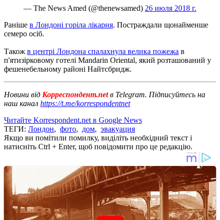
— The News Amed (@thenewsamed)
26 июля 2018 г.
Раніше
в Лондоні горіла лікарня
.
Постраждали щонайменше
семеро осіб.
Також
в центрі Лондона спалахнула велика пожежа
в
п'ятизірковому готелі Mandarin Oriental, який розташований у
фешенебельному районі Найтсбридж.
Новини від
Корреспондент.net
в Telegram. Підписуйтесь на
наш канал
https://t.me/korrespondentnet
Читайте Korrespondent.net в Google News
ТЕГИ:
Лондон
,
фото
,
дом
,
эвакуация
Якщо ви помітили помилку, виділіть необхідний текст і
натисніть Ctrl + Enter, щоб повідомити про це редакцію.