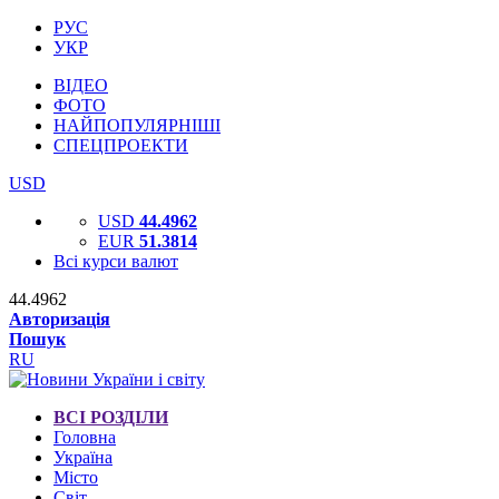
РУС
УКР
ВІДЕО
ФОТО
НАЙПОПУЛЯРНІШІ
СПЕЦПРОЕКТИ
USD
USD
44.4962
EUR
51.3814
Всі курси валют
44.4962
Авторизація
Пошук
RU
ВСІ РОЗДІЛИ
Головна
Україна
Місто
Світ