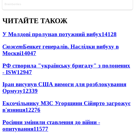
ЧИТАЙТЕ ТАКОЖ
У Молдові пролунав потужний вибух
14128
Сюжет
Бенкет генералів. Наслідки вибуху в
Москві
14047
РФ створила "українську бригаду" з полонених
- ISW
12947
Іран висунув США вимоги для розблокування
Ормузу
12339
Ексочільнику МЗС Угорщини Сійярто загрожує
в'язниця
12276
Росіяни змінили ставлення до війни -
опитування
11577