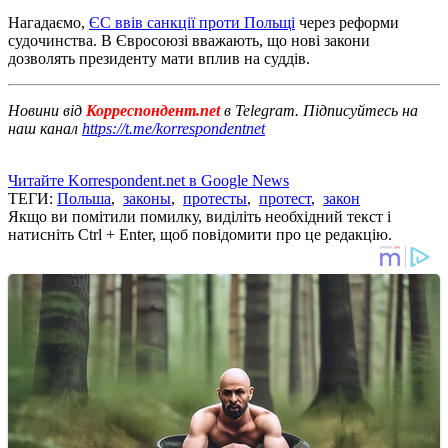
Нагадаємо,
ЄС ввів санкції проти Польщі
через реформи
судочинства. В Євросоюзі вважають, що нові закони
дозволять президенту мати вплив на суддів.
Новини від
Корреспондент.net
в Telegram. Підписуйтесь на
наш канал
https://t.me/korrespondentnet
Читайте Korrespondent.net в Google News
ТЕГИ:
Польша
,
законы
,
протесты
,
протест
,
закон
Якщо ви помітили помилку, виділіть необхідний текст і
натисніть Ctrl + Enter, щоб повідомити про це редакцію.