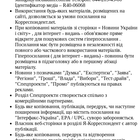
Ідентифікатор медіа – R40-06068
Використання будь-яких матеріалів, розміщених на
сайті, дозволяється за умови посилання на
Корреспондент.net.
При копіюванні матеріалів зі сторінки « Новини України
і світу» , для інтернет - видань - обов'язкове пряме
відкрите для пошукових систем гіперпосилання .
Посилання має бути розміщена в незалежності від
повного або часткового використання матеріалів.
Гіперпосилання ( для інтернет - видань) - повинна бути
розміщена в підзаголовку або в першому абзаці
матеріалу.
Новини з позначками "Думка", "Експертиза", "Заява",
"Регіони", "Гроші", "Влада", "Вибори", "Тест-драйв",
"Спецпроекти", "Промо" публікуються на правах
реклами.
Розділ Спецпроекти створюється спільно з
комерційними партнерами.
Будь яке копіювання, публікація, передрук, чи наступне
поширення інформації, що містить посилання на
"Інтерфакс-Україна", EPA / UPG, суворо забороняється.
Власник веб-сторінки в розділі Я-Корреспондент є автор
публікації.
Будь-яке копіювання, передрук та відтворення