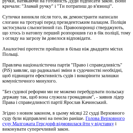
ручки, натякаючи на готовність Дуди підписати закон. Вони
кричали: "Зламай ручку" і "Ти потрапиш до в'язниці".
Сутички виникли після того, як демонстранти написали
слогани на тротуарі перед президентським палацом. Поліція
застосувала сльозогінний газ. Правоохоронці стверджують,
що хтось із натовпу перший розпорошив газ в бік поліції, тому
з огляду на загрозу їм довелося відповідати.
Аналогічні протести пройшли в більш ніж двадцяти містах
Польщі.
Правляча націоналістична партія "Право і справедливість"
(PiS) заявляє, що радикальні зміни в судочинстві необхідні,
щоб підвищити ефективність судів і викорінити залишки
комуністичного минулого.
"Без судової реформи ми не можемо перебудувати польську
державу так, щоб вона служила громадянам", - заявив лідер
Права і справедливості партії Ярослав Качинський.
Згідно з новим законом, в цьому місяці 22 судді Верховного
суду були відправлені на пенсію раніше.
Голова Верховного
суду Малгожата Герсдорф відмовилася йти у відставку
і
виконувати суперечливий закон.