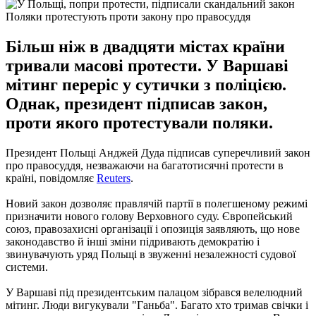
Поляки протестують проти закону про правосуддя
Більш ніж в двадцяти містах країни
тривали масові протести. У Варшаві
мітинг переріс у сутички з поліцією.
Однак, президент підписав закон,
проти якого протестували поляки.
Президент Польщі Анджей Дуда підписав суперечливий закон
про правосуддя, незважаючи на багатотисячні протести в
країні, повідомляє
Reuters
.
Новий закон дозволяє правлячій партії в полегшеному режимі
призначити нового голову Верховного суду. Європейський
союз, правозахисні організації і опозиція заявляють, що нове
законодавство й інші зміни підривають демократію і
звинувачують уряд Польщі в звуженні незалежності судової
системи.
У Варшаві під президентським палацом зібрався велелюдний
мітинг. Люди вигукували "Ганьба". Багато хто тримав свічки і