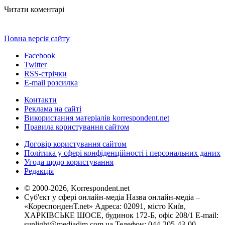
Читати коментарі
Повна версія сайту
Facebook
Twitter
RSS-стрічки
E-mail розсилка
Контакти
Реклама на сайті
Використання матеріалів korrespondent.net
Правила користування сайтом
Договір користування сайтом
Політика у сфері конфіденційності і персональних даних
Угода щодо користування
Редакція
© 2000-2026, Korrespondent.net
Суб'єкт у сфері онлайн-медіа Назва онлайн-медіа –
«КореспонденТ.net» Адреса: 02091, місто Київ,
ХАРКІВСЬКЕ ШОСЕ, будинок 172-Б, офіс 208/1 E-mail:
sunlight@mediadim.com.ua
Телефон: 044-205-43-00