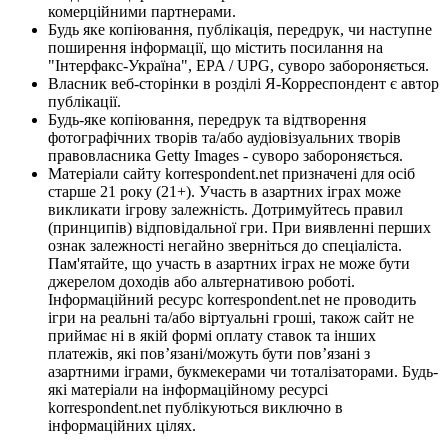
комерційними партнерами.
Будь яке копіювання, публікація, передрук, чи наступне
поширення інформації, що містить посилання на
"Інтерфакс-Україна", EPA / UPG, суворо забороняється.
Власник веб-сторінки в розділі Я-Корреспондент є автор
публікації.
Будь-яке копіювання, передрук та відтворення
фотографічних творів та/або аудіовізуальних творів
правовласника Getty Images - суворо забороняється.
Матеріали сайту korrespondent.net призначені для осіб
старше 21 року (21+). Участь в азартних іграх може
викликати ігрову залежність. Дотримуйтесь правил
(принципів) відповідальної гри. При виявленні перших
ознак залежності негайно зверніться до спеціаліста.
Пам'ятайте, що участь в азартних іграх не може бути
джерелом доходів або альтернативою роботі.
Інформаційний ресурс korrespondent.net не проводить
ігри на реальні та/або віртуальні гроші, також сайт не
приймає ні в якій формі оплату ставок та інших
платежів, які пов’язані/можуть бути пов’язані з
азартними іграми, букмекерами чи тоталізаторами. Будь-
які матеріали на інформаційному ресурсі
korrespondent.net публікуються виключно в
інформаційних цілях.