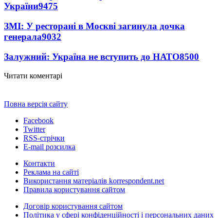
України
9475
ЗМІ: У ресторані в Москві загинула дочка
генерала
9032
Залужний: Україна не вступить до НАТО
8500
Читати коментарі
Повна версія сайту
Facebook
Twitter
RSS-стрічки
E-mail розсилка
Контакти
Реклама на сайті
Використання матеріалів korrespondent.net
Правила користування сайтом
Договір користування сайтом
Політика у сфері конфіденційності і персональних даних