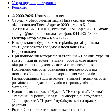
Угода щодо користування
Редакція
© 2000-2026, Korrespondent.net
Суб'єкт у сфері онлайн-медіа Назва онлайн-медіа –
«КореспонденТ.net» Адреса: 02091, місто Київ,
ХАРКІВСЬКЕ ШОСЕ, будинок 172-Б, офіс 208/1 E-mail:
sunlight@mediadim.com.ua
Телефон: 044-205-43-00
Ідентифікатор медіа – R40-06068
Використання будь-яких матеріалів, розміщених на
сайті, дозволяється за умови посилання на
Корреспондент.net.
При копіюванні матеріалів зі сторінки « Новини України
і світу» , для інтернет - видань - обов'язкове пряме
відкрите для пошукових систем гіперпосилання .
Посилання має бути розміщена в незалежності від
повного або часткового використання матеріалів.
Гіперпосилання ( для інтернет - видань) - повинна бути
розміщена в підзаголовку або в першому абзаці
матеріалу.
Новини з позначками "Думка", "Експертиза", "Заява",
"Регіони", "Гроші", "Влада", "Вибори", "Тест-драйв",
"Спецпроекти", "Промо" публікуються на правах
реклами.
Розділ Спецпроекти створюється спільно з