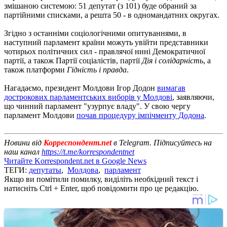
змішаною системою: 51 депутат (з 101) буде обраний за
партійними списками, а решта 50 - в одномандатних округах.
Згідно з останніми соціологічними опитуваннями, в
наступний парламент країни можуть увійти представники
чотирьох політичних сил - правлячої нині Демократичної
партії, а також Партії соціалістів, партії
Дія і солідарність
, а
також платформи
Гідність і правда
.
Нагадаємо, президент Молдови Ігор Додон
вимагав
дострокових парламентських виборів у Молдові
, заявляючи,
що чинний парламент "узурпує владу". У свою чергу
парламент Молдови
почав процедуру імпічменту Додона
.
Новини від
Корреспондент.net
в Telegram. Підписуйтесь на
наш канал
https://t.me/korrespondentnet
Читайте Korrespondent.net в Google News
ТЕГИ:
депутаты
,
Молдова
,
парламент
Якщо ви помітили помилку, виділіть необхідний текст і
натисніть Ctrl + Enter, щоб повідомити про це редакцію.