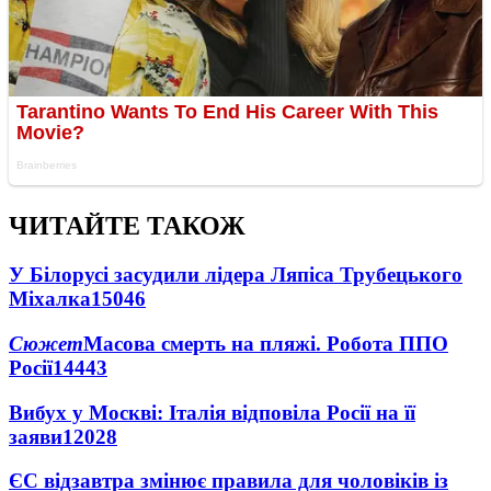
ЧИТАЙТЕ ТАКОЖ
У Білорусі засудили лідера Ляпіса Трубецького
Міхалка
15046
Сюжет
Масова смерть на пляжі. Робота ППО
Росії
14443
Вибух у Москві: Італія відповіла Росії на її
заяви
12028
ЄС відзавтра змінює правила для чоловіків із