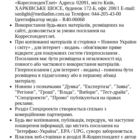
«КореспонденТ.net» Адреса: 02091, місто Київ,
ХАРКІВСЬКЕ ШОСЕ, будинок 172-Б, офіс 208/1 E-mail:
sunlight@mediadim.com.ua
Телефон: 044-205-43-00
Ідентифікатор медіа – R40-06068
Використання будь-яких матеріалів, розміщених на
сайті, дозволяється за умови посилання на
Корреспондент.net.
При копіюванні матеріалів зі сторінки « Новини України
і світу» , для інтернет - видань - обов'язкове пряме
відкрите для пошукових систем гіперпосилання .
Посилання має бути розміщена в незалежності від
повного або часткового використання матеріалів.
Гіперпосилання ( для інтернет - видань) - повинна бути
розміщена в підзаголовку або в першому абзаці
матеріалу.
Новини з позначками "Думка", "Експертиза", "Заява",
"Регіони", "Гроші", "Влада", "Вибори", "Тест-драйв",
"Спецпроекти", "Промо" публікуються на правах
реклами.
Розділ Спецпроекти створюється спільно з
комерційними партнерами.
Будь яке копіювання, публікація, передрук, чи наступне
поширення інформації, що містить посилання на
"Інтерфакс-Україна", EPA / UPG, суворо забороняється.
Власник веб-сторінки в розділі Я-Корреспондент є автор