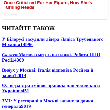
ЧИТАЙТЕ ТАКОЖ
У Білорусі засудили лідера Ляпіса Трубецького
Міхалка
14996
Сюжет
Масова смерть на пляжі. Робота ППО
Росії
14389
Вибух у Москві: Італія відповіла Росії на її
заяви
12014
ЄС відзавтра змінює правила для чоловіків із
України
9451
ЗМІ: У ресторані в Москві загинула дочка
генерала
9019