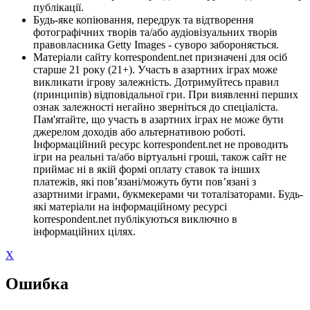
публікації.
Будь-яке копіювання, передрук та відтворення
фотографічних творів та/або аудіовізуальних творів
правовласника Getty Images - суворо забороняється.
Матеріали сайту korrespondent.net призначені для осіб
старше 21 року (21+). Участь в азартних іграх може
викликати ігрову залежність. Дотримуйтесь правил
(принципів) відповідальної гри. При виявленні перших
ознак залежності негайно зверніться до спеціаліста.
Пам'ятайте, що участь в азартних іграх не може бути
джерелом доходів або альтернативою роботі.
Інформаційний ресурс korrespondent.net не проводить
ігри на реальні та/або віртуальні гроші, також сайт не
приймає ні в якій формі оплату ставок та інших
платежів, які пов’язані/можуть бути пов’язані з
азартними іграми, букмекерами чи тоталізаторами. Будь-
які матеріали на інформаційному ресурсі
korrespondent.net публікуються виключно в
інформаційних цілях.
X
Ошибка