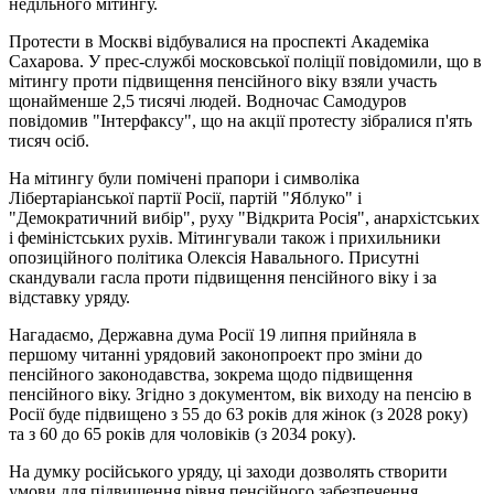
недільного мітингу.
Протести в Москві відбувалися на проспекті Академіка
Сахарова. У прес-службі московської поліції повідомили, що в
мітингу проти підвищення пенсійного віку взяли участь
щонайменше 2,5 тисячі людей. Водночас Самодуров
повідомив "Інтерфаксу", що на акції протесту зібралися п'ять
тисяч осіб.
На мітингу були помічені прапори і символіка
Лібертаріанської партії Росії, партій "Яблуко" і
"Демократичний вибір", руху "Відкрита Росія", анархістських
і феміністських рухів. Мітингували також і прихильники
опозиційного політика Олексія Навального. Присутні
скандували гасла проти підвищення пенсійного віку і за
відставку уряду.
Нагадаємо, Державна дума Росії 19 липня прийняла в
першому читанні урядовий законопроект про зміни до
пенсійного законодавства, зокрема щодо підвищення
пенсійного віку. Згідно з документом, вік виходу на пенсію в
Росії буде підвищено з 55 до 63 років для жінок (з 2028 року)
та з 60 до 65 років для чоловіків (з 2034 року).
На думку російського уряду, ці заходи дозволять створити
умови для підвищення рівня пенсійного забезпечення