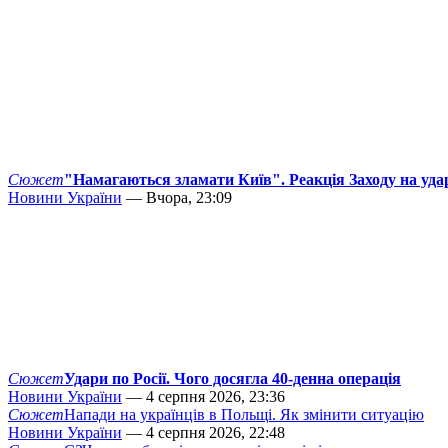
Сюжет
"Намагаються зламати Київ". Реакція Заходу на уда
Новини України
— Вчора, 23:09
Сюжет
Удари по Росії. Чого досягла 40-денна операція
Новини України
— 4 серпня 2026, 23:36
Сюжет
Напади на українців в Польщі. Як змінити ситуацію
Новини України
— 4 серпня 2026, 22:48