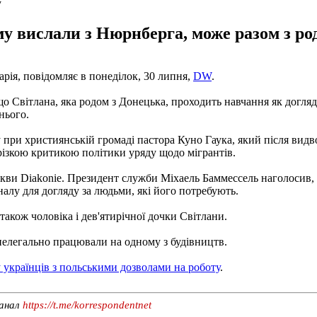
у
ому вислали з Нюрнберга, може разом з р
арія, повідомляє в понеділок, 30 липня,
DW
.
що Світлана, яка родом з Донецька, проходить навчання як догляд
нього.
 при християнській громаді пастора Куно Гаука, який після видв
різкою критикою політики уряду щодо мігрантів.
ркви Diakonie. Президент служби Міхаель Баммессель наголосив
налу для догляду за людьми, які його потребують.
також чоловіка і дев'ятирічної дочки Світлани.
нелегально працювали на одному з будівництв.
 українців з польськими дозволами на роботу
.
канал
https://t.me/korrespondentnet