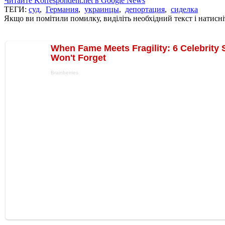
Читайте Korrespondent.net в Google News
ТЕГИ:
суд
,
Германия
,
украинцы
,
депортация
,
сиделка
Якщо ви помітили помилку, виділіть необхідний текст і натисніт