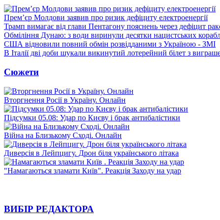
Прем’єр Молдови заявив про ризик дефіциту електроенергії
Трамп вимагає від глави Пентагону пояснень через дефіцит рак
Обміління Дунаю: з води виринули десятки нацистських корабл
США відновили повний обмін розвідданими з Україною - ЗМІ
В Італії дві доби шукали викинутий лотерейний білет з виграш
Сюжети
Вторгнення Росії в Україну. Онлайн
Підсумки 05.08: Удар по Києву і брак антибалістики
Війна на Близькому Сході. Онлайн
Диверсія в Лейпцигу. Дрон біля українського літака
"Намагаються зламати Київ". Реакція Заходу на удар
ВИБІР РЕДАКТОРА