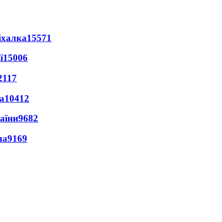
іхалка
15571
ї
15006
2117
а
10412
раїни
9682
ла
9169