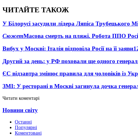
ЧИТАЙТЕ ТАКОЖ
У Білорусі засудили лідера Ляпіса Трубецького М
Сюжет
Масова смерть на пляжі. Робота ППО Росі
Вибух у Москві: Італія відповіла Росії на її заяви
1
Другий за день: у РФ поховали ще одного генерал
ЄС відзавтра змінює правила для чоловіків із Ук
ЗМІ: У ресторані в Москві загинула дочка генера
Читати коментарі
Новини світу
Останні
Популярні
Коментовані