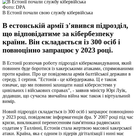
Фото: DPA
В Естонії почали свою службу кібервійська
В естонській армії з'явився підрозділ,
що відповідатиме за кібербезпеку
країни. Він складається із 300 осіб і
повноцінно запрацює у 2023 році.
В Естонії розпочав роботу підрозділ кіберкомандування, який
повинен буде боротися із хакерськими атаками, спрямованими
проти країни. Про це повідомила армія балтійської держави в
середу, 1 серпня. "Естонія - це кібердержава. Ц е також
означає, що ми повинні захищати наші кіберсистеми у
цивільних і військових справах", - заявив міністр Юрі Луїк,
додавши, що сучасна звичайна війна має також і віртуальний
вимір.
Новий підрозділ складається із 300 осіб і запрацює повноцінно
у 2023 році, повідомляє інформагенція dpa. У 2007 році під час
кризи, викликаної перенесенням пам'ятника радянських
содатам у Таллінні, Естонія стала жертвою масової хакерської
атаки. Країна, яка є одним із лідерів дігіталізації і нині має