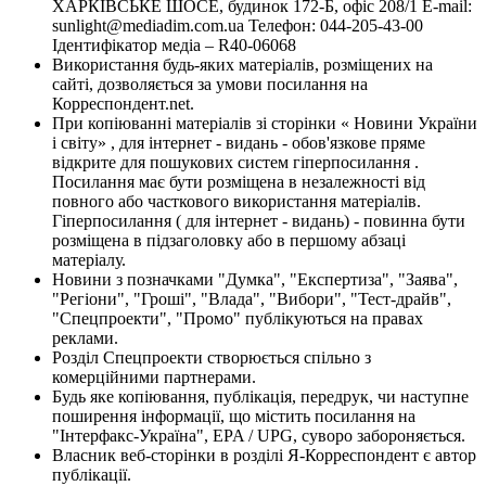
ХАРКІВСЬКЕ ШОСЕ, будинок 172-Б, офіс 208/1 E-mail:
sunlight@mediadim.com.ua
Телефон: 044-205-43-00
Ідентифікатор медіа – R40-06068
Використання будь-яких матеріалів, розміщених на
сайті, дозволяється за умови посилання на
Корреспондент.net.
При копіюванні матеріалів зі сторінки « Новини України
і світу» , для інтернет - видань - обов'язкове пряме
відкрите для пошукових систем гіперпосилання .
Посилання має бути розміщена в незалежності від
повного або часткового використання матеріалів.
Гіперпосилання ( для інтернет - видань) - повинна бути
розміщена в підзаголовку або в першому абзаці
матеріалу.
Новини з позначками "Думка", "Експертиза", "Заява",
"Регіони", "Гроші", "Влада", "Вибори", "Тест-драйв",
"Спецпроекти", "Промо" публікуються на правах
реклами.
Розділ Спецпроекти створюється спільно з
комерційними партнерами.
Будь яке копіювання, публікація, передрук, чи наступне
поширення інформації, що містить посилання на
"Інтерфакс-Україна", EPA / UPG, суворо забороняється.
Власник веб-сторінки в розділі Я-Корреспондент є автор
публікації.