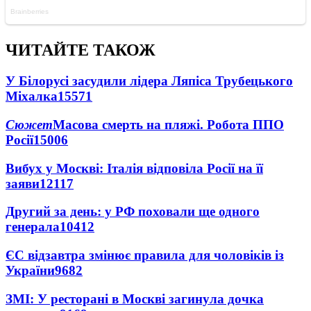
ЧИТАЙТЕ ТАКОЖ
У Білорусі засудили лідера Ляпіса Трубецького
Міхалка
15571
Сюжет
Масова смерть на пляжі. Робота ППО
Росії
15006
Вибух у Москві: Італія відповіла Росії на її
заяви
12117
Другий за день: у РФ поховали ще одного
генерала
10412
ЄС відзавтра змінює правила для чоловіків із
України
9682
ЗМІ: У ресторані в Москві загинула дочка