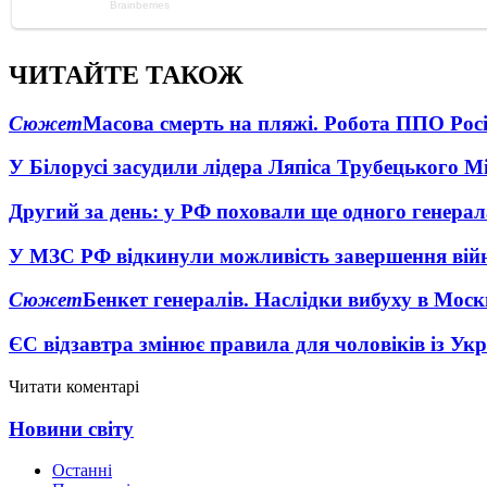
ЧИТАЙТЕ ТАКОЖ
Сюжет
Масова смерть на пляжі. Робота ППО Росі
У Білорусі засудили лідера Ляпіса Трубецького М
Другий за день: у РФ поховали ще одного генерал
У МЗС РФ відкинули можливість завершення вій
Сюжет
Бенкет генералів. Наслідки вибуху в Моск
ЄС відзавтра змінює правила для чоловіків із Ук
Читати коментарі
Новини світу
Останні