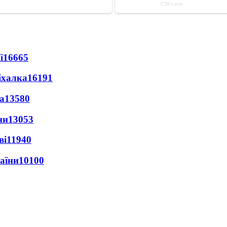
ї
16665
іхалка
16191
а
13580
ни
13053
ві
11940
раїни
10100