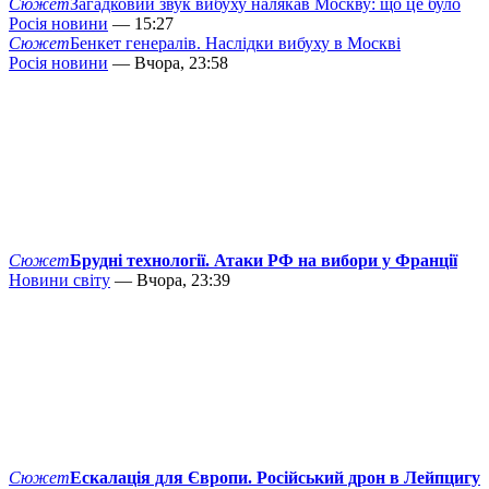
Сюжет
Загадковий звук вибуху налякав Москву: що це було
Росія новини
— 15:27
Сюжет
Бенкет генералів. Наслідки вибуху в Москві
Росія новини
— Вчора, 23:58
Сюжет
Брудні технології. Атаки РФ на вибори у Франції
Новини світу
— Вчора, 23:39
Сюжет
Ескалація для Європи. Російський дрон в Лейпцигу