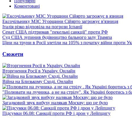
Популярні
Коментовані
Ексочільнику МЗС Угорщини Сійярто загрожує в'язниця
Італія різко відповіла на погрози Іспанії
Сенат США підтримав "пекельні санкції" проти РФ
Суд США зупинив будівництво бального залу Трампа
Ціни на труни в Росії злетіли на 105% з початку війни проти У
Сюжети
Вторгнення Росії в Україну. Онлайн
Війна на Близькому Сході. Онлайн
"Полювати на лучника, а не на стрілу". Як Україні боротись з 
Загадковий звук вибуху налякав Москву: що це було
Підсумки 06.08: Санкції проти РФ і дрон у Лейпцигу