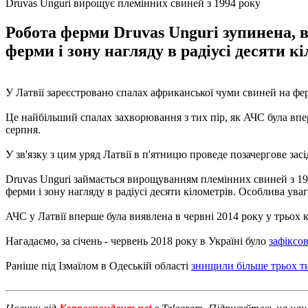
Druvas Unguri вирощує племінних свиней з 1994 року
Робота ферми Druvas Unguri зупинена, в
ферми і зону нагляду в радіусі десяти кі
У Латвії зареєстровано спалах африканської чуми свиней на фер
Це найбільший спалах захворювання з тих пір, як АЧС була впер
серпня.
У зв'язку з цим уряд Латвії в п'ятницю проведе позачергове з
Druvas Unguri займається вирощуванням племінних свиней з 1994
ферми і зону нагляду в радіусі десяти кілометрів. Особлива ува
АЧС у Латвії вперше була виявлена ​​в червні 2014 року у трьох 
Нагадаємо, за січень - червень 2018 року в Україні було
зафіксо
Раніше під Ізмаїлом в Одеській області
знищили більше трьох т