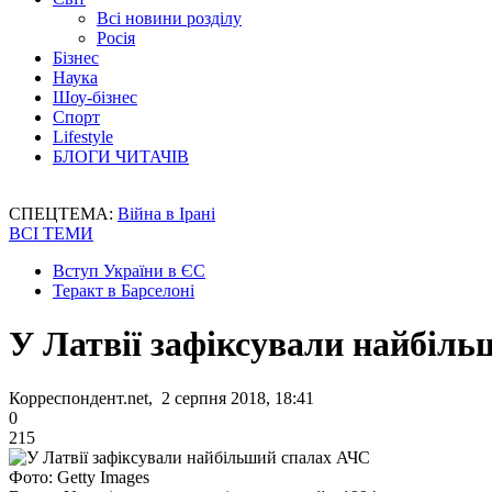
Всі новини розділу
Росія
Бізнес
Наука
Шоу-бізнес
Спорт
Lifestyle
БЛОГИ ЧИТАЧІВ
СПЕЦТЕМА:
Війна в Ірані
ВСІ ТЕМИ
Вступ України в ЄС
Теракт в Барселоні
У Латвії зафіксували найбіл
Корреспондент.net, 2 серпня 2018, 18:41
0
215
Фото: Getty Images