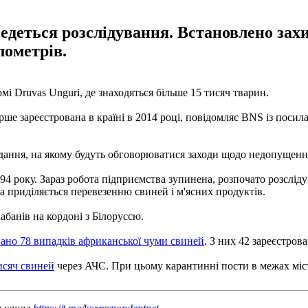
едеться розслідування. Встановлено захис
лометрів.
мі Druvas Unguri, де знаходяться більше 15 тисяч тварин.
ше зареєстрована в країні в 2014 році, повідомляє BNS із посил
асідання, на якому будуть обговорюватися заходи щодо недопуще
 року. Зараз робота підприємства зупинена, розпочато розслідув
га приділяється перевезенню свиней і м'ясних продуктів.
кабанів на кордоні з Білоруссю.
вано 78 випадків африканської чуми свиней
. З них 42 зареєстров
исяч свиней
через АЧС. При цьому карантинні пости в межах міст