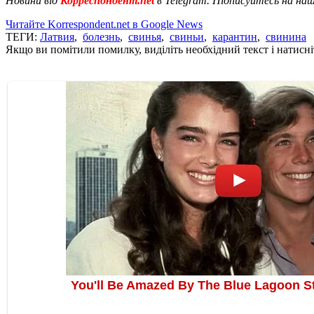
Новини від
Корреспондент.net
в Telegram. Підписуйтесь на на
Читайте Korrespondent.net в Google News
ТЕГИ:
Латвия
,
болезнь
,
свинья
,
свиньи
,
карантин
,
свинина
Якщо ви помітили помилку, виділіть необхідний текст і натисніт