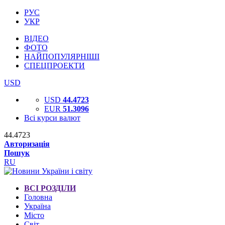
РУС
УКР
ВІДЕО
ФОТО
НАЙПОПУЛЯРНІШІ
СПЕЦПРОЕКТИ
USD
USD
44.4723
EUR
51.3096
Всі курси валют
44.4723
Авторизація
Пошук
RU
ВСІ РОЗДІЛИ
Головна
Україна
Місто
Світ