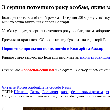
З серпня поточного року особам, яким з
Болгарія посилила візовий режим з 1 серпня 2018 року у зв'язк
Міністерства внутрішніх справ Болгарії.
У зв'язку з цим, з серпня поточного року особам, яким забороне
Громадяни країн поза ЄС, які вже перебувають на території Болга
Порошенко призначив нових послів в Болгарії та Алжирі
Раніше стало відомо, що Болгарія виступає за
закриття зовнішн
Новини від
Корреспондент.net
в Telegram. Підписуйтесь на на
Читайте Korrespondent.net в Google News
ТЕГИ:
Шенген
,
Визы
,
Болгария
,
виза
,
безвизовый режим
,
ст
Якщо ви помітили помилку, виділіть необхідний текст і натисніт