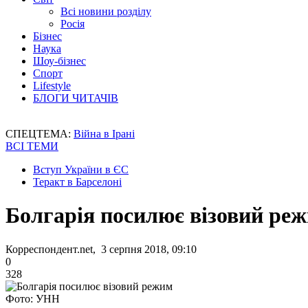
Всі новини розділу
Росія
Бізнес
Наука
Шоу-бізнес
Спорт
Lifestyle
БЛОГИ ЧИТАЧІВ
СПЕЦТЕМА:
Війна в Ірані
ВСІ ТЕМИ
Вступ України в ЄС
Теракт в Барселоні
Болгарія посилює візовий ре
Корреспондент.net, 3 серпня 2018, 09:10
0
328
Фото: УНН