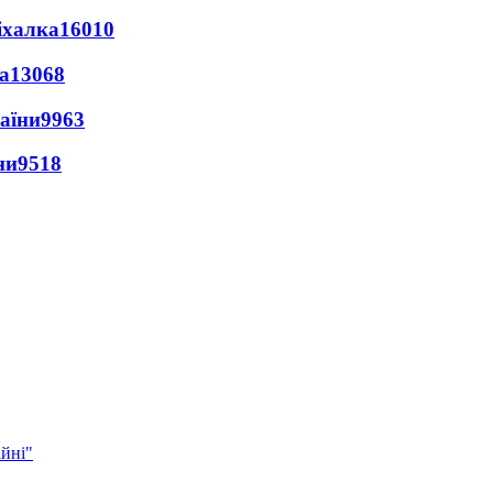
іхалка
16010
а
13068
раїни
9963
ни
9518
ійні"