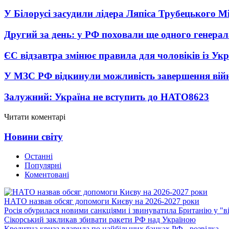
У Білорусі засудили лідера Ляпіса Трубецького М
Другий за день: у РФ поховали ще одного генерал
ЄС відзавтра змінює правила для чоловіків із Ук
У МЗС РФ відкинули можливість завершення вій
Залужний: Україна не вступить до НАТО
8623
Читати коментарі
Новини світу
Останні
Популярні
Коментовані
НАТО назвав обсяг допомоги Києву на 2026-2027 роки
Росія обурилася новими санкціями і звинуватила Британію у "в
Сікорський закликав збивати ракети РФ над Україною
Кредитна криза вдарила по найбільших банках РФ - розвідка