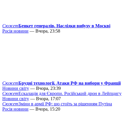
Сюжет
Бенкет генералів. Наслідки вибуху в Москві
Росія новини
— Вчора, 23:58
Сюжет
Брудні технології. Атаки РФ на вибори у Франції
Новини світу
— Вчора, 23:39
Сюжет
Ескалація для Європи. Російський дрон в Лейпцигу
Новини світу
— Вчора, 17:07
Сюжет
Зміни в армії РФ: що стоїть за рішенням Путіна
Росія новини
— Вчора, 15:20