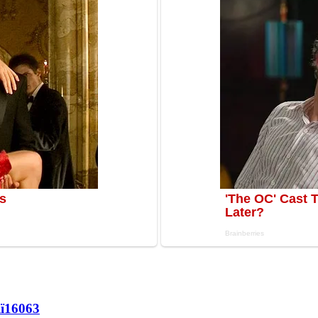
ї
16063