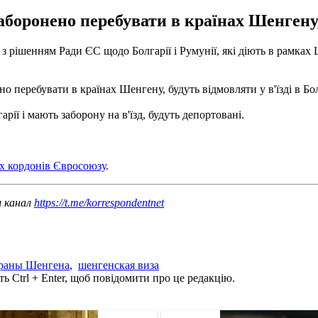
аборонено перебувати в країнах Шенгену, 
у з рішенням Ради ЄС щодо Болгарії і Румунії, які діють в рамка
но перебувати в країнах Шенгену, будуть відмовляти у в'їзді в Бо
рії і мають заборону на в'їзд, будуть депортовані.
іх кордонів Євросоюзу
.
ш канал
https://t.me/korrespondentnet
раны Шенгена
,
шенгенская виза
ь Ctrl + Enter, щоб повідомити про це редакцію.