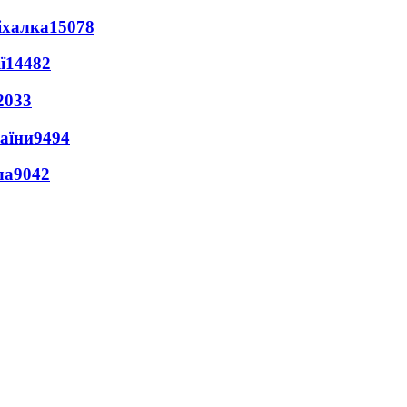
іхалка
15078
ї
14482
2033
раїни
9494
ла
9042