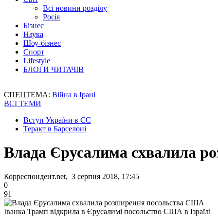
Всі новини розділу
Росія
Бізнес
Наука
Шоу-бізнес
Спорт
Lifestyle
БЛОГИ ЧИТАЧІВ
СПЕЦТЕМА:
Війна в Ірані
ВСІ ТЕМИ
Вступ України в ЄС
Теракт в Барселоні
Влада Єрусалима схвалила р
Корреспондент.net, 3 серпня 2018, 17:45
0
91
Іванка Трамп відкрила в Єрусалимі посольство США в Ізраїлі