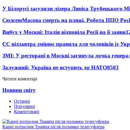
У Білорусі засудили лідера Ляпіса Трубецького М
Сюжет
Масова смерть на пляжі. Робота ППО Росі
Вибух у Москві: Італія відповіла Росії на її заяви
1
ЄС відзавтра змінює правила для чоловіків із Ук
ЗМІ: У ресторані в Москві загинула дочка генера
Залужний: Україна не вступить до НАТО
8503
Читати коментарі
Новини світу
Останні
Популярні
Коментовані
Карні потролив Трампа після поламки телесуфлера