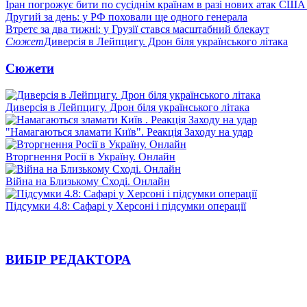
Іран погрожує бити по сусіднім країнам в разі нових атак США
Другий за день: у РФ поховали ще одного генерала
Втретє за два тижні: у Грузії стався масштабний блекаут
Сюжет
Диверсія в Лейпцигу. Дрон біля українського літака
Сюжети
Диверсія в Лейпцигу. Дрон біля українського літака
"Намагаються зламати Київ". Реакція Заходу на удар
Вторгнення Росії в Україну. Онлайн
Війна на Близькому Сході. Онлайн
Підсумки 4.8: Сафарі у Херсоні і підсумки операції
ВИБІР РЕДАКТОРА