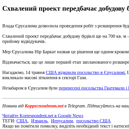
Схвалений проект передбачає добудову бу
Влада Єрусалима дозволила проведення робіт з розширення буд
Схвалений проект передбачає добудову будівлі ще на 700 кв. м 
прийому відвідувачів.
Мер Єрусалима Нір Баркат назвав це рішення ще одним кроком д
Відзначається, що це лише перший етап запланованого розшир
Нагадаємо, 14 травня
США відкрили посольство в Єрусалимі.
Ц
викликало масові зіткнення в секторі Гази.
Незабаром в Єрусалим були
перенесені посольства Гватемали і
Новини від
Корреспондент.net
в Telegram. Підписуйтесь на на
Читайте Korrespondent.net в Google News
ТЕГИ:
США
,
Израиль
,
Иерусалим
,
посольство США
Якщо ви помітили помилку, виділіть необхідний текст і натисніт