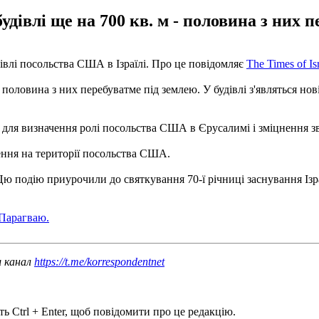
дівлі ще на 700 кв. м - половина з них 
івлі посольства США в Ізраїлі. Про це повідомляє
The Times of Is
- половина з них перебуватме під землею. У будівлі з'являться н
ля визначення ролі посольства США в Єрусалимі і зміцнення зв'
ення на території посольства США.
ю подію приурочили до святкування 70-ї річниці заснування Ізр
 Парагваю.
ш канал
https://t.me/korrespondentnet
ь Ctrl + Enter, щоб повідомити про це редакцію.