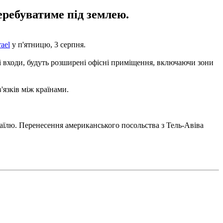
перебуватиме під землею.
rael
у п'ятницю, 3 серпня.
ові входи, будуть розширені офісні приміщення, включаючи зони
язків між країнами.
аїлю. Перенесення американського посольства з Тель-Авіва