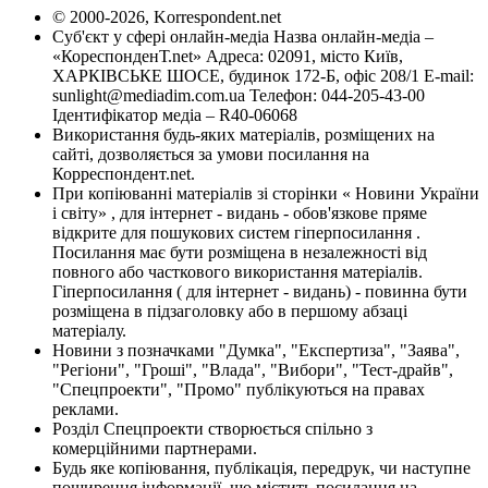
© 2000-2026, Korrespondent.net
Суб'єкт у сфері онлайн-медіа Назва онлайн-медіа –
«КореспонденТ.net» Адреса: 02091, місто Київ,
ХАРКІВСЬКЕ ШОСЕ, будинок 172-Б, офіс 208/1 E-mail:
sunlight@mediadim.com.ua
Телефон: 044-205-43-00
Ідентифікатор медіа – R40-06068
Використання будь-яких матеріалів, розміщених на
сайті, дозволяється за умови посилання на
Корреспондент.net.
При копіюванні матеріалів зі сторінки « Новини України
і світу» , для інтернет - видань - обов'язкове пряме
відкрите для пошукових систем гіперпосилання .
Посилання має бути розміщена в незалежності від
повного або часткового використання матеріалів.
Гіперпосилання ( для інтернет - видань) - повинна бути
розміщена в підзаголовку або в першому абзаці
матеріалу.
Новини з позначками "Думка", "Експертиза", "Заява",
"Регіони", "Гроші", "Влада", "Вибори", "Тест-драйв",
"Спецпроекти", "Промо" публікуються на правах
реклами.
Розділ Спецпроекти створюється спільно з
комерційними партнерами.
Будь яке копіювання, публікація, передрук, чи наступне
поширення інформації, що містить посилання на