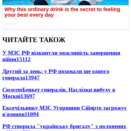
ЧИТАЙТЕ ТАКОЖ
У МЗС РФ відкинули можливість завершення
війни
15112
Другий за день: у РФ поховали ще одного
генерала
13947
Сюжет
Бенкет генералів. Наслідки вибуху в
Москві
13697
Ексочільнику МЗС Угорщини Сійярто загрожує
в'язниця
11094
РФ створила "українську бригаду" з полонених