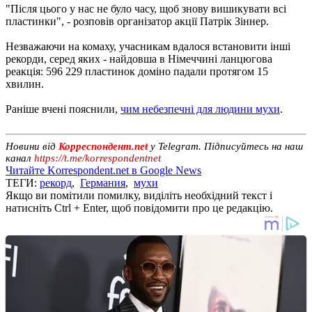
"Після цього у нас не було часу, щоб знову вишикувати всі
пластинки", - розповів організатор акції Патрік Зіннер.
Незважаючи на комаху, учасникам вдалося встановити інші
рекорди, серед яких - найдовша в Німеччині ланцюгова
реакція: 596 229 пластинок доміно падали протягом 15
хвилин.
Раніше вчені пояснили,
чим небезпечні для людини мухи
.
Новини від
Корреспондент.net
у Telegram. Підписуйтесь на наш
канал
https://t.me/korrespondentnet
Читайте Korrespondent.net в Google News
ТЕГИ:
рекорд
,
Германия
,
мухи
Якщо ви помітили помилку, виділіть необхідний текст і
натисніть Ctrl + Enter, щоб повідомити про це редакцію.