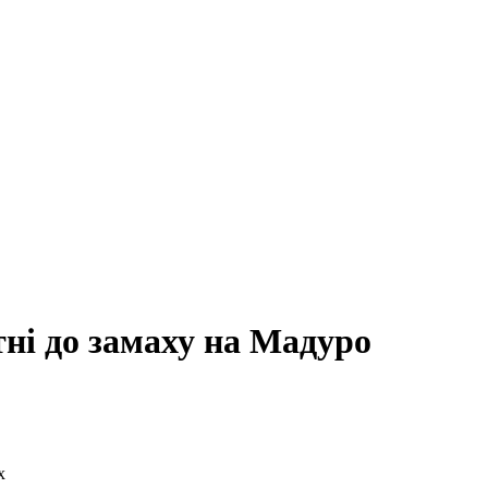
ні до замаху на Мадуро
х