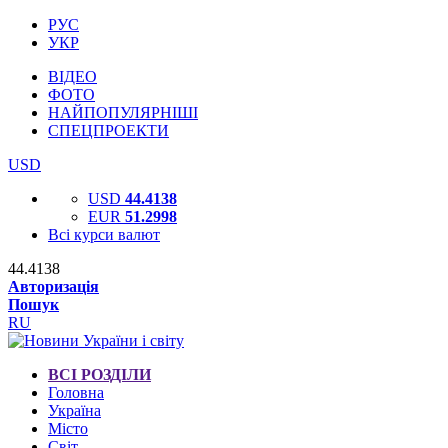
РУС
УКР
ВІДЕО
ФОТО
НАЙПОПУЛЯРНІШІ
СПЕЦПРОЕКТИ
USD
USD
44.4138
EUR
51.2998
Всі курси валют
44.4138
Авторизація
Пошук
RU
ВСІ РОЗДІЛИ
Головна
Україна
Місто
Світ