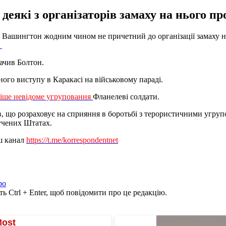
 деякі з організаторів замаху на нього 
Вашингтон жодним чином не причетний до організації замаху на
.
начив Болтон.
чного виступу в Каракасі на військовому параді.
ніше невідоме угруповання
Фланелеві солдати.
вив, що розраховує на сприяння в боротьбі з терористичними угр
лучених Штатах.
ш канал
https://t.me/korrespondentnet
ро
ь Ctrl + Enter, щоб повідомити про це редакцію.