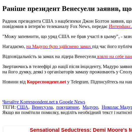
Раніше президент Венесуели заявив, що
Радник президента США з нацбезпеки Джон Болтон заявив, що 
повідомив в інтерв'ю телеканалу Fox News, передає
Интерфакс
"Можу запевнити, що уряд США не брав участі в цьому", - заз
Нагадаємо,
на Мадуро було здійснено замах
під час його публі
Відповідальність за замах на лідера Венесуели
взяло на себе ра
Звертаючись в телеефірі до нації після інциденту, Мадуро зая
на його думку, деякі з організаторів замаху проживають у Спо
Новини від
Корреспондент.net
у Telegram. Підписуйтесь на на
Читайте Korrespondent.net в Google News
ТЕГИ:
США
,
Венесуэла
,
покушение
,
Мадуро
,
Николас Маду
Якщо ви помітили помилку, виділіть необхідний текст і натисніт