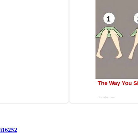
ї
16252