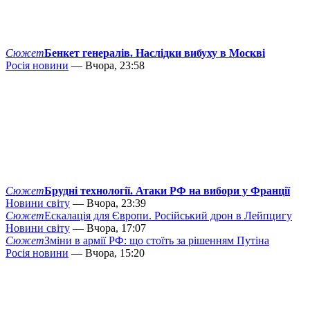
Сюжет
Бенкет генералів. Наслідки вибуху в Москві
Росія новини
— Вчора, 23:58
Сюжет
Брудні технології. Атаки РФ на вибори у Франції
Новини світу
— Вчора, 23:39
Сюжет
Ескалація для Європи. Російський дрон в Лейпцигу
Новини світу
— Вчора, 17:07
Сюжет
Зміни в армії РФ: що стоїть за рішенням Путіна
Росія новини
— Вчора, 15:20