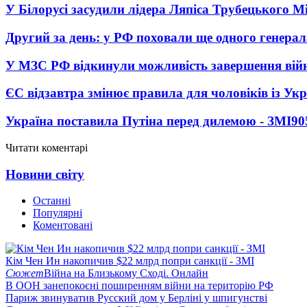
У Білорусі засудили лідера Ляпіса Трубецького М
Другий за день: у РФ поховали ще одного генерал
У МЗС РФ відкинули можливість завершення вій
ЄС відзавтра змінює правила для чоловіків із Ук
Україна поставила Путіна перед дилемою - ЗМІ
90
Читати коментарі
Новини світу
Останні
Популярні
Коментовані
Кім Чен Ин накопичив $22 млрд попри санкції - ЗМІ
Сюжет
Війна на Близькому Сході. Онлайн
В ООН занепокоєні поширенням війни на територію РФ
Париж звинуватив Русский дом у Берліні у шпигунстві