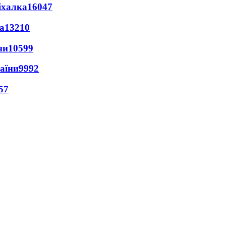
іхалка
16047
а
13210
ни
10599
раїни
9992
57