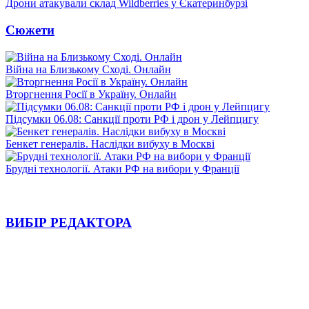
Дрони атакували склад Wildberries у Єкатеринбурзі
Сюжети
Війна на Близькому Сході. Онлайн
Вторгнення Росії в Україну. Онлайн
Підсумки 06.08: Санкції проти РФ і дрон у Лейпцигу
Бенкет генералів. Наслідки вибуху в Москві
Брудні технології. Атаки РФ на вибори у Франції
ВИБІР РЕДАКТОРА