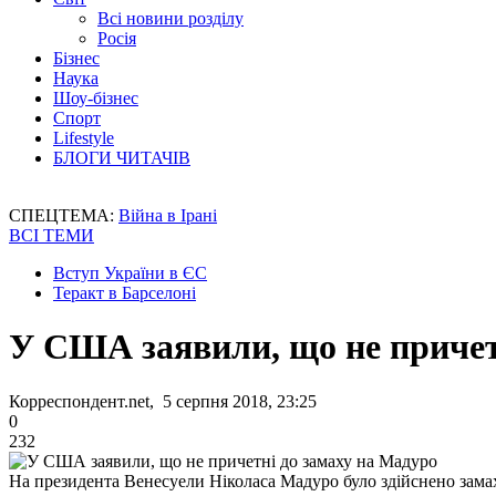
Всі новини розділу
Росія
Бізнес
Наука
Шоу-бізнес
Спорт
Lifestyle
БЛОГИ ЧИТАЧІВ
СПЕЦТЕМА:
Війна в Ірані
ВСІ ТЕМИ
Вступ України в ЄС
Теракт в Барселоні
У США заявили, що не причет
Корреспондент.net, 5 серпня 2018, 23:25
0
232
На президента Венесуели Ніколаса Мадуро було здійснено зама