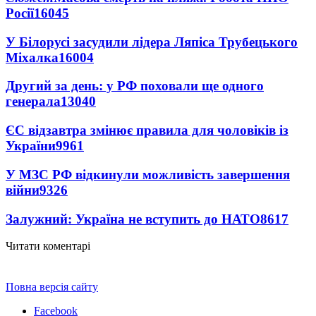
Росії
16045
У Білорусі засудили лідера Ляпіса Трубецького
Міхалка
16004
Другий за день: у РФ поховали ще одного
генерала
13040
ЄС відзавтра змінює правила для чоловіків із
України
9961
У МЗС РФ відкинули можливість завершення
війни
9326
Залужний: Україна не вступить до НАТО
8617
Читати коментарі
Повна версія сайту
Facebook