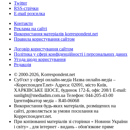
Twitter
RSS-стрічки
E-mail розсилка
Контакти
Реклама на сайті
Використання матеріалів korrespondent.net
Правила користування сайтом
Договір користування сайтом
Політика у сфері конфіденційності і персональних даних
Угода щодо користування
Редакція
© 2000-2026, Korrespondent.net
Суб'єкт у сфері онлайн-медіа Назва онлайн-медіа –
«КореспонденТ.net» Адреса: 02091, місто Київ,
ХАРКІВСЬКЕ ШОСЕ, будинок 172-Б, офіс 208/1 E-mail:
sunlight@mediadim.com.ua
Телефон: 044-205-43-00
Ідентифікатор медіа – R40-06068
Використання будь-яких матеріалів, розміщених на
сайті, дозволяється за умови посилання на
Корреспондент.net.
При копіюванні матеріалів зі сторінки « Новини України
і світу» , для інтернет - видань - обов'язкове пряме