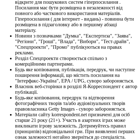
відкрите для пошукових систем гіперпосилання .
Посилання має бути розміщена в незалежності від
повного або часткового використання матеріалів.
Гіперпосилання ( для інтернет - видань) - повинна бути
розміщена в підзаголовку або в першому абзаці
матеріалу.
Новини з позначками "Думка", "Експертиза", "Заява",
"Регіони", "Гроші", "Влада", "Вибори", "Тест-драйв",
"Спецпроекти", "Промо" публікуються на правах
реклами.
Розділ Спецпроекти створюється спільно з
комерційними партнерами.
Будь яке копіювання, публікація, передрук, чи наступне
поширення інформації, що містить посилання на
"Інтерфакс-Україна", EPA / UPG, суворо забороняється.
Власник веб-сторінки в розділі Я-Корреспондент є автор
публікації.
Будь-яке копіювання, передрук та відтворення
фотографічних творів та/або аудіовізуальних творів
правовласника Getty Images - суворо забороняється.
Матеріали сайту korrespondent.net призначені для осіб
старше 21 року (21+). Участь в азартних іграх може
викликати ігрову залежність. Дотримуйтесь правил
(принципів) відповідальної гри. При виявленні перших
ознак залежності негайно зверніться до спеціаліста.