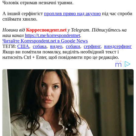
Чоловік отримав незначні травми.
А інший серфінгіст
проплив прямо над акулою
під час спроби
спіймати хвилю.
Новини від
Корреспондент.net
у Telegram. Підписуйтесь на
наш канал
https://t.me/korrespondentnet
.
Читайте Korrespondent.net в Google News
ТЕГИ:
США
,
собака
,
видео
,
собаки
,
серфинг
,
виндсерфинг
Якщо ви помітили помилку, виділіть необхідний текст і
натисніть Ctrl + Enter, щоб повідомити про це редакцію.