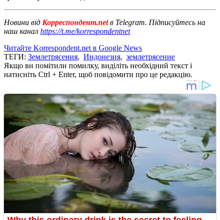
Новини від
Корреспондент.net
в Telegram. Підписуйтесь на
наш канал
https://t.me/korrespondentnet
Читайте Korrespondent.net в Google News
ТЕГИ:
Землетрясения
,
Индонезия
,
землетрясение
Якщо ви помітили помилку, виділіть необхідний текст і
натисніть Ctrl + Enter, щоб повідомити про це редакцію.