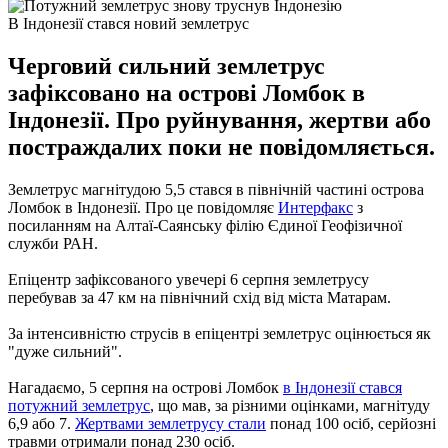
В Індонезії стався новий землетрус
Черговий сильний землетрус
зафіксовано на острові Ломбок в
Індонезії. Про руйнування, жертви або
постраждалих поки не повідомляється.
Землетрус магнітудою 5,5 стався в північній частині острова
Ломбок в Індонезії. Про це повідомляє
Интерфакс
з
посиланням на Алтаї-Саянську філію Єдиної Геофізичної
служби РАН.
Епіцентр зафіксованого увечері 6 серпня землетрусу
перебував за 47 км на північний схід від міста Матарам.
За інтенсивністю струсів в епіцентрі землетрус оцінюється як
"дуже сильний".
Нагадаємо, 5 серпня на острові Ломбок
в Індонезії стався
потужний землетрус
, що мав, за різними оцінками, магнітуду
6,9 або 7.
Жертвами землетрусу стали
понад 100 осіб, серйозні
травми отримали понад 230 осіб.