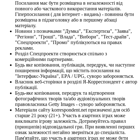
Посилання має бути розміщена в незалежності від
повного або часткового використання матеріалів.
Гіперпосилання ( для інтернет - видань) - повинна бути
розміщена в підзаголовку або в першому абзаці
матеріалу.
Новини з позначками "Думка", "Експертиза", "Заява",
"Регіони", "Гроші", "Влада", "Вибори", "Тест-драйв",
"Спецпроекти", "Промо" публікуються на правах
реклами.
Розділ Спецпроекти створюється спільно з
комерційними партнерами.
Будь яке копіювання, публікація, передрук, чи наступне
поширення інформації, що містить посилання на
"Інтерфакс-Україна", EPA / UPG, суворо забороняється.
Власник веб-сторінки в розділі Я-Корреспондент є автор
публікації.
Будь-яке копіювання, передрук та відтворення
фотографічних творів та/або аудіовізуальних творів
правовласника Getty Images - суворо забороняється.
Матеріали сайту korrespondent.net призначені для осіб
старше 21 року (21+). Участь в азартних іграх може
викликати ігрову залежність. Дотримуйтесь правил
(принципів) відповідальної гри. При виявленні перших
ознак залежності негайно зверніться до спеціаліста.
Пам'ятайте, що участь в азартних іграх не може бути