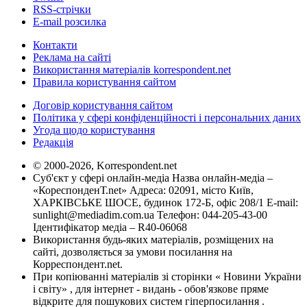
RSS-стрічки
E-mail розсилка
Контакти
Реклама на сайті
Використання матеріалів korrespondent.net
Правила користування сайтом
Договір користування сайтом
Політика у сфері конфіденційності і персональних даних
Угода щодо користування
Редакція
© 2000-2026, Korrespondent.net
Суб'єкт у сфері онлайн-медіа Назва онлайн-медіа –
«КореспонденТ.net» Адреса: 02091, місто Київ,
ХАРКІВСЬКЕ ШОСЕ, будинок 172-Б, офіс 208/1 E-mail:
sunlight@mediadim.com.ua
Телефон: 044-205-43-00
Ідентифікатор медіа – R40-06068
Використання будь-яких матеріалів, розміщених на
сайті, дозволяється за умови посилання на
Корреспондент.net.
При копіюванні матеріалів зі сторінки « Новини України
і світу» , для інтернет - видань - обов'язкове пряме
відкрите для пошукових систем гіперпосилання .