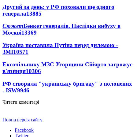
Другий за день: у РФ поховали ще одного
генерала
13885
Сюжет
Бенкет генералів. Наслідки вибуху в
Москві
13369
Україна поставила Путіна перед дилемою -
ЗМІ
10571
Ексочільнику МЗС Угорщини Сійярто загрожує
в'язниця
10306
РФ створила "українську бригаду" з полонених
- ISW
9946
Читати коментарі
Повна версія сайту
Facebook
Twitter