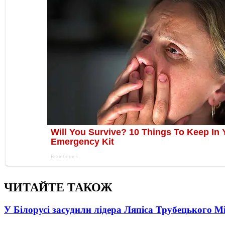
ЧИТАЙТЕ ТАКОЖ
У Білорусі засудили лідера Ляпіса Трубецького М