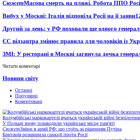
Сюжет
Масова смерть на пляжі. Робота ППО Росі
Вибух у Москві: Італія відповіла Росії на її заяви
1
Другий за день: у РФ поховали ще одного генерал
ЄС відзавтра змінює правила для чоловіків із Ук
ЗМІ: У ресторані в Москві загинула дочка генера
Читати коментарі
Новини світу
Останні
Популярні
Коментовані
Колумбійські наркокартелі вчаться українській війні безпілотни
У Польщі знову пошкодили українське місце пам'яті
Сюжет
Зміни в армії РФ: що стоїть за рішенням Путіна
Британія розширила санкції проти Росії