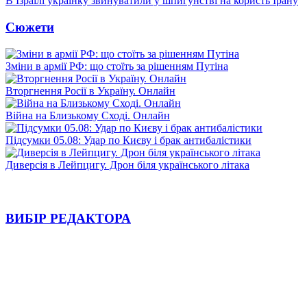
В Ізраїлі українку звинуватили у шпигунстві на користь Ірану
Сюжети
Зміни в армії РФ: що стоїть за рішенням Путіна
Вторгнення Росії в Україну. Онлайн
Війна на Близькому Сході. Онлайн
Підсумки 05.08: Удар по Києву і брак антибалістики
Диверсія в Лейпцигу. Дрон біля українського літака
ВИБІР РЕДАКТОРА