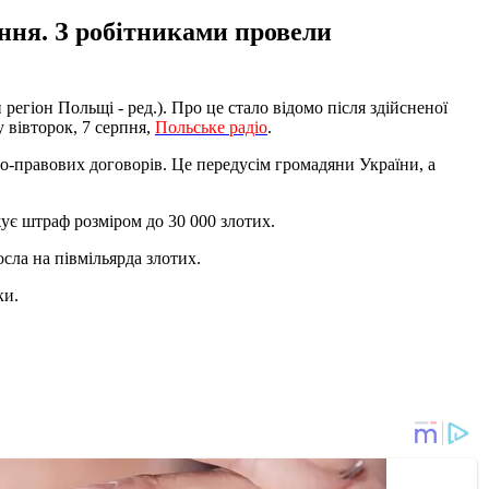
ння. З робітниками провели
егіон Польщі - ред.). Про це стало відомо після здійсненої
 вівторок, 7 серпня,
Польське радіо
.
но-правових договорів. Це передусім громадяни України, а
ує штраф розміром до 30 000 злотих.
сла на півмільярда злотих.
ки.