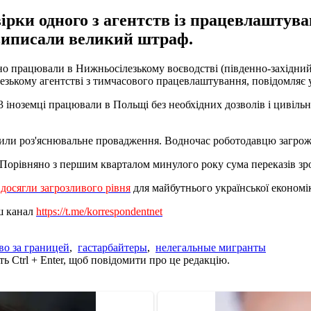
рки одного з агентств із працевлаштува
 виписали великий штраф.
о працювали в Нижньосілезькому воєводстві (південно-західний р
ькому агентстві з тимчасового працевлаштування, повідомляє у
3 іноземці працювали в Польщі без необхідних дозволів і цивіль
крили роз'яснювальне провадження. Водночас роботодавцю загрож
Порівняно з першим кварталом минулого року сума переказів зро
 досягли загрозливого рівня
для майбутнього української економі
аш канал
https://t.me/korrespondentnet
во за границей
,
гастарбайтеры
,
нелегальные мигранты
ь Ctrl + Enter, щоб повідомити про це редакцію.