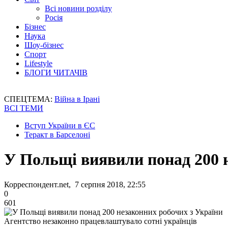
Всі новини розділу
Росія
Бізнес
Наука
Шоу-бізнес
Спорт
Lifestyle
БЛОГИ ЧИТАЧІВ
СПЕЦТЕМА:
Війна в Ірані
ВСІ ТЕМИ
Вступ України в ЄС
Теракт в Барселоні
У Польщі виявили понад 200 
Корреспондент.net, 7 серпня 2018, 22:55
0
601
Агентство незаконно працевлаштувало сотні українців