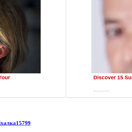
іхалка
15799