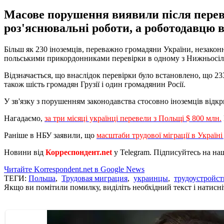
Масове порушення виявили після переві
роз'яснювальні роботи, а роботодавцю
Більш як 230 іноземців, переважно громадяни України, незаконн
польськими прикордонниками перевірки в одному з Нижньосілез
Відзначається, що внаслідок перевірки було встановлено, що 23
також шість громадян Грузії і один громадянин Росії.
У зв'язку з порушенням законодавства стосовно іноземців від
Нагадаємо,
за три місяці українці перевели з Польщі $ 800 млн.
Раніше в НБУ заявили, що
масштаби трудової міграції в Україні
Новини від
Корреспондент.net
у Telegram. Підписуйтесь на н
Читайте Korrespondent.net в Google News
ТЕГИ:
Польша
,
Трудовая миграция
,
украинцы
,
трудоустройст
Якщо ви помітили помилку, виділіть необхідний текст і натисніт