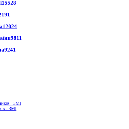
ї
15528
2191
а
12024
раїни
9811
ла
9241
ків - ЗМІ