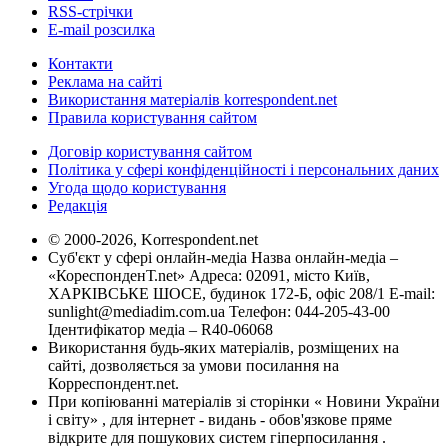
RSS-стрічки
E-mail розсилка
Контакти
Реклама на сайті
Використання матеріалів korrespondent.net
Правила користування сайтом
Договір користування сайтом
Політика у сфері конфіденційності і персональних даних
Угода щодо користування
Редакція
© 2000-2026, Korrespondent.net
Суб'єкт у сфері онлайн-медіа Назва онлайн-медіа –
«КореспонденТ.net» Адреса: 02091, місто Київ,
ХАРКІВСЬКЕ ШОСЕ, будинок 172-Б, офіс 208/1 E-mail:
sunlight@mediadim.com.ua
Телефон: 044-205-43-00
Ідентифікатор медіа – R40-06068
Використання будь-яких матеріалів, розміщених на
сайті, дозволяється за умови посилання на
Корреспондент.net.
При копіюванні матеріалів зі сторінки « Новини України
і світу» , для інтернет - видань - обов'язкове пряме
відкрите для пошукових систем гіперпосилання .