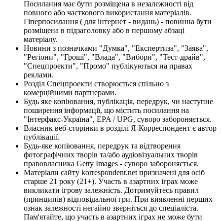
Посилання має бути розміщена в незалежності від
повного або часткового використання матеріалів.
Гіперпосилання ( для інтернет - видань) - повинна бути
розміщена в підзаголовку або в першому абзаці
матеріалу.
Новини з позначками "Думка", "Експертиза", "Заява",
"Регіони", "Гроші", "Влада", "Вибори", "Тест-драйв",
"Спецпроекти", "Промо" публікуються на правах
реклами.
Розділ Спецпроекти створюється спільно з
комерційними партнерами.
Будь яке копіювання, публікація, передрук, чи наступне
поширення інформації, що містить посилання на
"Інтерфакс-Україна", EPA / UPG, суворо забороняється.
Власник веб-сторінки в розділі Я-Корреспондент є автор
публікації.
Будь-яке копіювання, передрук та відтворення
фотографічних творів та/або аудіовізуальних творів
правовласника Getty Images - суворо забороняється.
Матеріали сайту korrespondent.net призначені для осіб
старше 21 року (21+). Участь в азартних іграх може
викликати ігрову залежність. Дотримуйтесь правил
(принципів) відповідальної гри. При виявленні перших
ознак залежності негайно зверніться до спеціаліста.
Пам'ятайте, що участь в азартних іграх не може бути