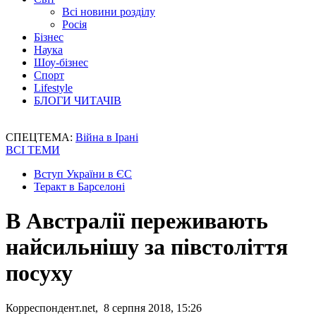
Всі новини розділу
Росія
Бізнес
Наука
Шоу-бізнес
Спорт
Lifestyle
БЛОГИ ЧИТАЧІВ
СПЕЦТЕМА:
Війна в Ірані
ВСІ ТЕМИ
Вступ України в ЄС
Теракт в Барселоні
В Австралії переживають
найсильнішу за півстоліття
посуху
Корреспондент.net, 8 серпня 2018, 15:26