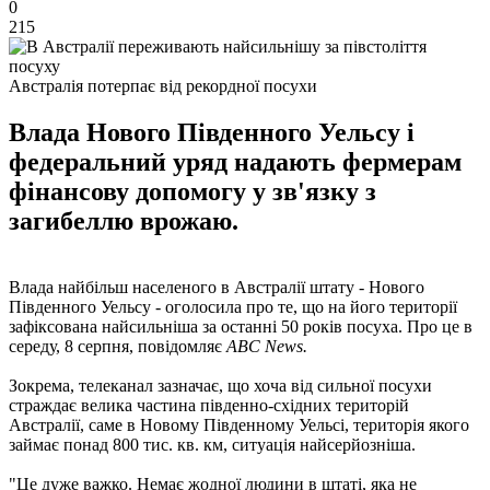
0
215
Австралія потерпає від рекордної посухи
Влада Нового Південного Уельсу і
федеральний уряд надають фермерам
фінансову допомогу у зв'язку з
загибеллю врожаю.
Влада найбільш населеного в Австралії штату - Нового
Південного Уельсу - оголосила про те, що на його території
зафіксована найсильніша за останні 50 років посуха. Про це в
середу, 8 серпня, повідомляє
ABC News.
Зокрема, телеканал зазначає, що хоча від сильної посухи
страждає велика частина південно-східних територій
Австралії, саме в Новому Південному Уельсі, територія якого
займає понад 800 тис. кв. км, ситуація найсерйозніша.
"Це дуже важко. Немає жодної людини в штаті, яка не