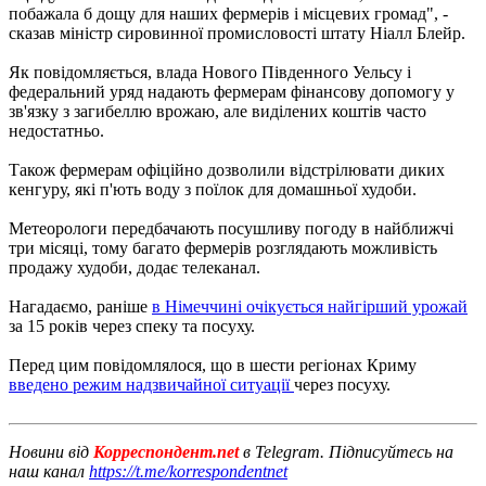
побажала б дощу для наших фермерів і місцевих громад", -
сказав міністр сировинної промисловості штату Ніалл Блейр.
Як повідомляється, влада Нового Південного Уельсу і
федеральний уряд надають фермерам фінансову допомогу у
зв'язку з загибеллю врожаю, але виділених коштів часто
недостатньо.
Також фермерам офіційно дозволили відстрілювати диких
кенгуру, які п'ють воду з поїлок для домашньої худоби.
Метеорологи передбачають посушливу погоду в найближчі
три місяці, тому багато фермерів розглядають можливість
продажу худоби, додає телеканал.
Нагадаємо, раніше
в Німеччині очікується найгірший урожай
за 15 років через спеку та посуху.
Перед цим повідомлялося, що в шести регіонах Криму
введено режим надзвичайної ситуації
через посуху.
Новини від
Корреспондент.net
в Telegram. Підписуйтесь на
наш канал
https://t.me/korrespondentnet