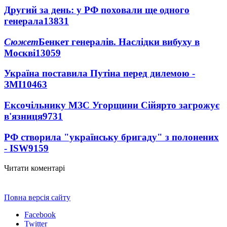
Другий за день: у РФ поховали ще одного
генерала
13831
Сюжет
Бенкет генералів. Наслідки вибуху в
Москві
13059
Україна поставила Путіна перед дилемою -
ЗМІ
10463
Ексочільнику МЗС Угорщини Сійярто загрожує
в'язниця
9731
РФ створила "українську бригаду" з полонених
- ISW
9159
Читати коментарі
Повна версія сайту
Facebook
Twitter