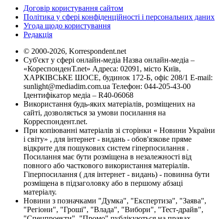
Договір користування сайтом
Політика у сфері конфіденційності і персональних даних
Угода щодо користування
Редакція
© 2000-2026, Korrespondent.net
Суб'єкт у сфері онлайн-медіа Назва онлайн-медіа –
«КореспонденТ.net» Адреса: 02091, місто Київ,
ХАРКІВСЬКЕ ШОСЕ, будинок 172-Б, офіс 208/1 E-mail:
sunlight@mediadim.com.ua
Телефон: 044-205-43-00
Ідентифікатор медіа – R40-06068
Використання будь-яких матеріалів, розміщених на
сайті, дозволяється за умови посилання на
Корреспондент.net.
При копіюванні матеріалів зі сторінки « Новини України
і світу» , для інтернет - видань - обов'язкове пряме
відкрите для пошукових систем гіперпосилання .
Посилання має бути розміщена в незалежності від
повного або часткового використання матеріалів.
Гіперпосилання ( для інтернет - видань) - повинна бути
розміщена в підзаголовку або в першому абзаці
матеріалу.
Новини з позначками "Думка", "Експертиза", "Заява",
"Регіони", "Гроші", "Влада", "Вибори", "Тест-драйв",
"Спецпроекти", "Промо" публікуються на правах