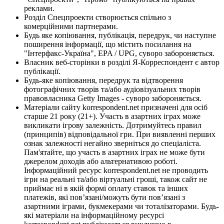
реклами.
Розділ Спецпроекти створюється спільно з
комерційними партнерами.
Будь яке копіювання, публікація, передрук, чи наступне
поширення інформації, що містить посилання на
"Інтерфакс-Україна", EPA / UPG, суворо забороняється.
Власник веб-сторінки в розділі Я-Корреспондент є автор
публікації.
Будь-яке копіювання, передрук та відтворення
фотографічних творів та/або аудіовізуальних творів
правовласника Getty Images - суворо забороняється.
Матеріали сайту korrespondent.net призначені для осіб
старше 21 року (21+). Участь в азартних іграх може
викликати ігрову залежність. Дотримуйтесь правил
(принципів) відповідальної гри. При виявленні перших
ознак залежності негайно зверніться до спеціаліста.
Пам'ятайте, що участь в азартних іграх не може бути
джерелом доходів або альтернативою роботі.
Інформаційний ресурс korrespondent.net не проводить
ігри на реальні та/або віртуальні гроші, також сайт не
приймає ні в якій формі оплату ставок та інших
платежів, які пов’язані/можуть бути пов’язані з
азартними іграми, букмекерами чи тоталізаторами. Будь-
які матеріали на інформаційному ресурсі