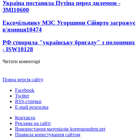
Україна поставила Путіна перед дилемою -
ЗМІ
10600
Ексочільнику МЗС Угорщини Сійярто загрожує
в'язниця
10474
РФ створила "українську бригаду" з полонених
- ISW
10128
Читати коментарі
Повна версія сайту
Facebook
Twitter
RSS-стрічки
E-mail розсилка
Контакти
Реклама на сайті
Використання матеріалів korrespondent.net
Правила користування сайтом