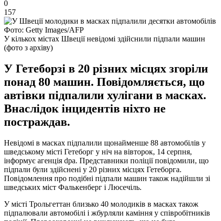
0
157
Фото: Getty Images/AFP
У кількох містах Швеції невідомі здійснили підпали машин
(фото з архіву)
У Гетеборзі в 20 різних місцях згоріли
понад 80 машин. Повідомляється, що
автівки підпалили хулігани в масках.
Внаслідок інцидентів ніхто не
постраждав.
Невідомі в масках підпалили щонайменше 88 автомобілів у
шведському місті Гетеборг у ніч на вівторок, 14 серпня,
інформує агенція dpa. Представники поліції повідомили, що
підпали були здійснені у 20 різних місцях Гетеборга.
Повідомлення про подібні підпали машин також надійшли зі
шведських міст Фалькенберг і Люсечіль.
У місті Трольгеттан близько 40 молодиків в масках також
підпалювали автомобілі і жбурляли каміння у співробітників