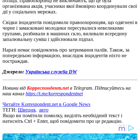
поліції. Правоохоронці не виключають, що це була
організована акція, учасники якої ймовірно координували свої
дії у соціальних мережах.
Свідки інцидентів повідомили правоохоронцям, що одягнені в
чорне і замасковані молодики пересувалися невеликими
групами, розбивали в машинах скло, виливали всередину
запалювальну суміш і здійснювали підпал.
Наразі немає повідомлень про затримання паліїв. Також, за
попередньою інформацією, внаслідок інцидентів ніхто не
постраждав.
Джерело:
Українська служба DW
Новини від
Корреспондент.net
в Telegram. Підписуйтесь на
наш канал
https://t.me/korrespondentnet
Читайте Korrespondent.net в Google News
ТЕГИ:
Швеция
,
авто
Якщо ви помітили помилку, виділіть необхідний текст і
натисніть Ctrl + Enter, щоб повідомити про це редакцію.